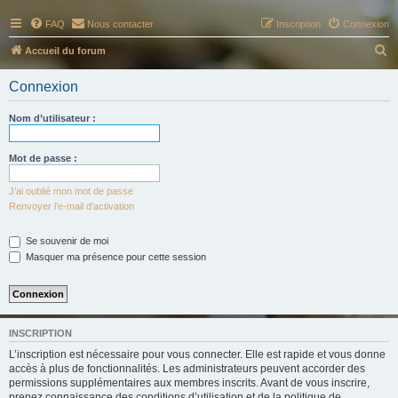
FAQ
Nous contacter
Inscription
Connexion
R
Accueil du forum
e
Connexion
c
h
Nom d’utilisateur :
e
r
Mot de passe :
c
J’ai oublié mon mot de passe
h
Renvoyer l’e-mail d’activation
e
Se souvenir de moi
r
Masquer ma présence pour cette session
INSCRIPTION
L’inscription est nécessaire pour vous connecter. Elle est rapide et vous donne
accès à plus de fonctionnalités. Les administrateurs peuvent accorder des
permissions supplémentaires aux membres inscrits. Avant de vous inscrire,
prenez connaissance des conditions d’utilisation et de la politique de