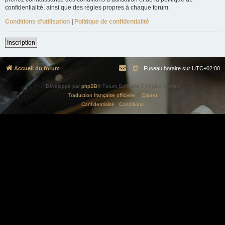
confidentialité, ainsi que des règles propres à chaque forum.
Conditions d’utilisation
|
Politique de confidentialité
Inscription
Accueil du forum
Fuseau horaire sur
UTC+02:00
Développé par
phpBB
® Forum Software © phpBB Limited
Traduction française officielle
©
Qiaeru
Confidentialité
|
Conditions