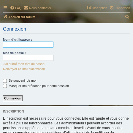
FAQ
Nous contacter
Inscription
Connexion
R
Accueil du forum
e
Connexion
c
h
Nom d’utilisateur :
e
r
Mot de passe :
c
J’ai oublié mon mot de passe
h
Renvoyer l’e-mail d’activation
e
Se souvenir de moi
r
Masquer ma présence pour cette session
INSCRIPTION
L’inscription est nécessaire pour vous connecter. Elle est rapide et vous donne
accès à plus de fonctionnalités. Les administrateurs peuvent accorder des
permissions supplémentaires aux membres inscrits. Avant de vous inscrire,
prenez connaissance des conditions d’utilisation et de la politique de