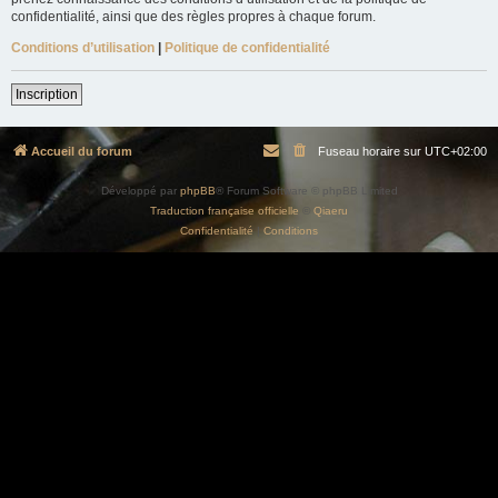
confidentialité, ainsi que des règles propres à chaque forum.
Conditions d’utilisation
|
Politique de confidentialité
Inscription
Accueil du forum
Fuseau horaire sur
UTC+02:00
Développé par
phpBB
® Forum Software © phpBB Limited
Traduction française officielle
©
Qiaeru
Confidentialité
|
Conditions