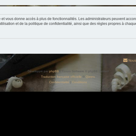
ide et vous donne accès à plus de fonctionnalités. Les administrateurs peuvent acc
lisation et de la politique de confidentialité, ainsi que des règles propres à chaqu
Nous
Développé par
phpBB
® Forum Software © phpBB Limited
Traduction française officielle
©
Qiaeru
Confidentialité
|
Conditions