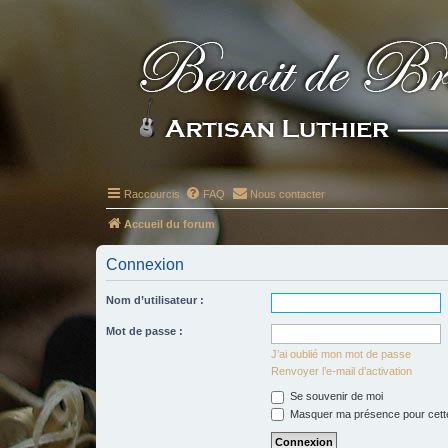
Raccourcis
FAQ
Nous contacter
Accueil du forum
Connexion
Nom d’utilisateur :
Mot de passe :
J’ai oublié mon mot de passe
Renvoyer l’e-mail d’activation
Se souvenir de moi
Masquer ma présence pour cett