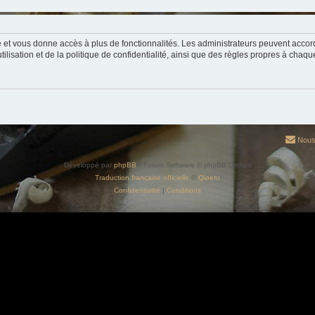
ide et vous donne accès à plus de fonctionnalités. Les administrateurs peuvent acc
lisation et de la politique de confidentialité, ainsi que des règles propres à chaqu
Nous
Développé par
phpBB
® Forum Software © phpBB Limited
Traduction française officielle
©
Qiaeru
Confidentialité
|
Conditions