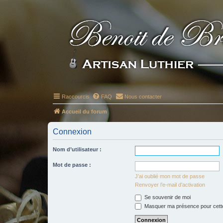
Raccourcis
FAQ
Nous contacter
Accueil du forum
Connexion
Nom d’utilisateur :
Mot de passe :
J’ai oublié mon mot de passe
Renvoyer l’e-mail d’activation
Se souvenir de moi
Masquer ma présence pour cett