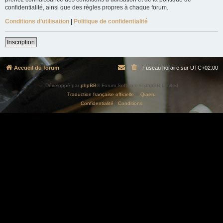
confidentialité, ainsi que des règles propres à chaque forum.
Conditions d’utilisation
|
Politique de confidentialité
Inscription
Accueil du forum
Fuseau horaire sur
UTC+02:00
Développé par
phpBB
® Forum Software © phpBB Limited
Traduction française officielle
©
Qiaeru
Confidentialité
|
Conditions