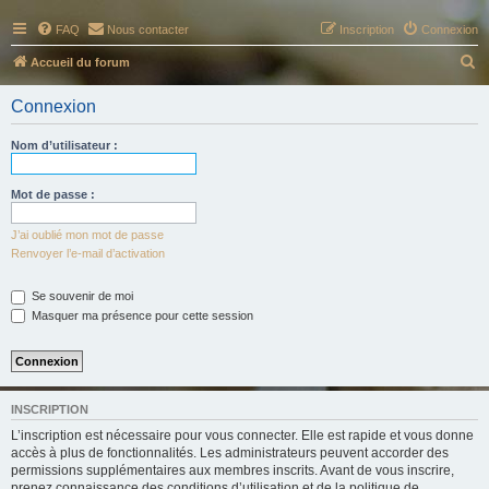
FAQ
Nous contacter
Inscription
Connexion
R
Accueil du forum
e
Connexion
c
h
Nom d’utilisateur :
e
r
Mot de passe :
c
J’ai oublié mon mot de passe
h
Renvoyer l’e-mail d’activation
e
Se souvenir de moi
r
Masquer ma présence pour cette session
INSCRIPTION
L’inscription est nécessaire pour vous connecter. Elle est rapide et vous donne
accès à plus de fonctionnalités. Les administrateurs peuvent accorder des
permissions supplémentaires aux membres inscrits. Avant de vous inscrire,
prenez connaissance des conditions d’utilisation et de la politique de