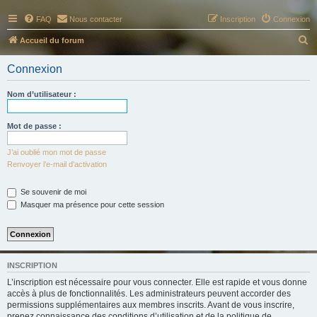
FAQ
Nous contacter
Inscription
Connexion
R
Accueil du forum
e
Connexion
c
h
Nom d’utilisateur :
e
r
Mot de passe :
c
J’ai oublié mon mot de passe
h
Renvoyer l’e-mail d’activation
e
Se souvenir de moi
r
Masquer ma présence pour cette session
INSCRIPTION
L’inscription est nécessaire pour vous connecter. Elle est rapide et vous donne
accès à plus de fonctionnalités. Les administrateurs peuvent accorder des
permissions supplémentaires aux membres inscrits. Avant de vous inscrire,
prenez connaissance des conditions d’utilisation et de la politique de