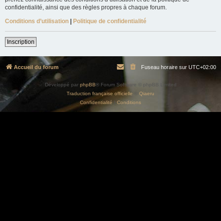
confidentialité, ainsi que des règles propres à chaque forum.
Conditions d’utilisation
|
Politique de confidentialité
Inscription
Accueil du forum
Fuseau horaire sur
UTC+02:00
Développé par
phpBB
® Forum Software © phpBB Limited
Traduction française officielle
©
Qiaeru
Confidentialité
|
Conditions