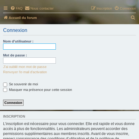
FAQ
Nous contacter
Inscription
Connexion
R
Accueil du forum
e
Connexion
c
h
Nom d’utilisateur :
e
r
Mot de passe :
c
J’ai oublié mon mot de passe
h
Renvoyer l’e-mail d’activation
e
Se souvenir de moi
r
Masquer ma présence pour cette session
INSCRIPTION
L’inscription est nécessaire pour vous connecter. Elle est rapide et vous donne
accès à plus de fonctionnalités. Les administrateurs peuvent accorder des
permissions supplémentaires aux membres inscrits. Avant de vous inscrire,
prenez connaissance des conditions d’utilisation et de la politique de