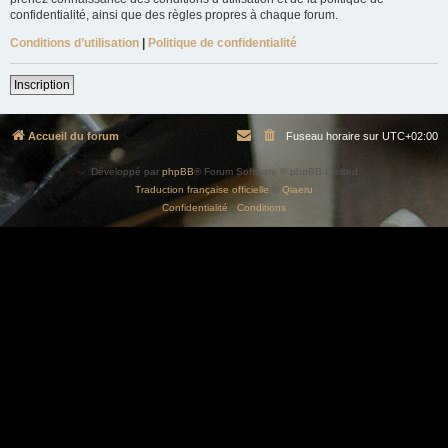
confidentialité, ainsi que des règles propres à chaque forum.
Conditions d’utilisation
|
Politique de confidentialité
Inscription
Accueil du forum
Fuseau horaire sur
UTC+02:00
Développé par
phpBB
® Forum Software © phpBB Limited
Traduction française officielle
©
Qiaeru
Confidentialité
|
Conditions