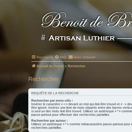
Raccourcis
FAQ
Nous contacter
Accueil du forum
Rechercher
Rechercher
REQUÊTE DE LA RECHERCHE
Rechercher par mots-clés :
Insérez le caractère « + » devant un mot qui doit être trouvé et « - » de
être ignoré. Insérez une liste de mots séparés entre des barres vertica
si seul un des mots doit être trouvé. Utilisez un astérisque « * » com
passe-partout pour effectuer des recherches partielles.
Rechercher par auteur :
Utilisez un astérisque « * » comme métacaractère passe-partout pour 
recherches partielles.