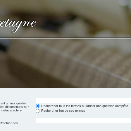
vant un mot qui doit
Rechercher tous les termes ou utiliser une question complète
les discontinues « | »
me métacaractère
Rechercher l’un de ces termes
effectuer des