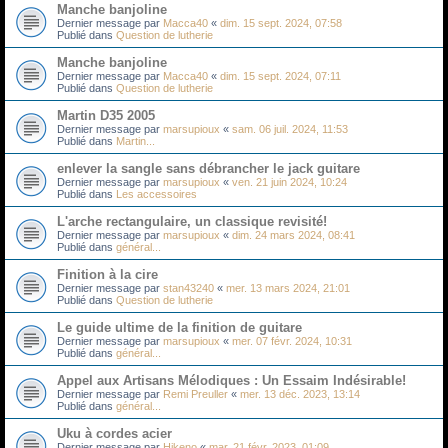
Manche banjoline
Dernier message par
Macca40
«
dim. 15 sept. 2024, 07:58
Publié dans
Question de lutherie
Manche banjoline
Dernier message par
Macca40
«
dim. 15 sept. 2024, 07:11
Publié dans
Question de lutherie
Martin D35 2005
Dernier message par
marsupioux
«
sam. 06 juil. 2024, 11:53
Publié dans
Martin...
enlever la sangle sans débrancher le jack guitare
Dernier message par
marsupioux
«
ven. 21 juin 2024, 10:24
Publié dans
Les accessoires
L'arche rectangulaire, un classique revisité!
Dernier message par
marsupioux
«
dim. 24 mars 2024, 08:41
Publié dans
général...
Finition à la cire
Dernier message par
stan43240
«
mer. 13 mars 2024, 21:01
Publié dans
Question de lutherie
Le guide ultime de la finition de guitare
Dernier message par
marsupioux
«
mer. 07 févr. 2024, 10:31
Publié dans
général...
Appel aux Artisans Mélodiques : Un Essaim Indésirable!
Dernier message par
Remi Preuller
«
mer. 13 déc. 2023, 13:14
Publié dans
général...
Uku à cordes acier
Dernier message par
Hikeno
«
mar. 21 févr. 2023, 01:09