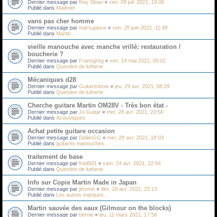
Dernier message par
Ray Sloan
«
ven. 09 juil. 2021, 18:06
Publié dans
Matériel
vans pas cher homme
Dernier message par
marsupioux
«
ven. 25 juin 2021, 11:49
Publié dans
Martin...
vieille manouche avec manche vrillé: restauration /
boucherie ?
Dernier message par
Fransgreg
«
ven. 14 mai 2021, 09:02
Publié dans
Question de lutherie
Mécaniques d28
Dernier message par
Guitarenbois
«
jeu. 29 avr. 2021, 08:29
Publié dans
Question de lutherie
Cherche guitare Martin OM28V - Très bon état -
Dernier message par
Jo Guitar
«
mer. 28 avr. 2021, 20:56
Publié dans
Acoustiques
Achat petite guitare occasion
Dernier message par
DidierGG
«
mer. 28 avr. 2021, 18:03
Publié dans
guitares manouches...
traitement de base
Dernier message par
fred001
«
sam. 24 avr. 2021, 22:54
Publié dans
Question de lutherie
Info sur Copie Martin Made in Japan
Dernier message par
jérome
«
dim. 18 avr. 2021, 23:13
Publié dans
Les autres marques...
Martin sauvée des eaux (Gilmour on the blocks)
Dernier message par
bernie
«
jeu. 11 mars 2021, 17:58