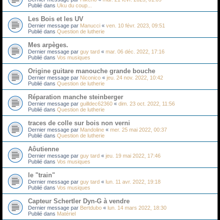
Publié dans
Uku du coup...
Les Bois et les UV
Dernier message par
Manucci
«
ven. 10 févr. 2023, 09:51
Publié dans
Question de lutherie
Mes arpèges.
Dernier message par
guy tard
«
mar. 06 déc. 2022, 17:16
Publié dans
Vos musiques
Origine guitare manouche grande bouche
Dernier message par
Niconico
«
jeu. 24 nov. 2022, 10:42
Publié dans
Question de lutherie
Réparation manche steinberger
Dernier message par
guilldec62360
«
dim. 23 oct. 2022, 11:56
Publié dans
Question de lutherie
traces de colle sur bois non verni
Dernier message par
Mandoline
«
mer. 25 mai 2022, 00:37
Publié dans
Question de lutherie
Aôutienne
Dernier message par
guy tard
«
jeu. 19 mai 2022, 17:46
Publié dans
Vos musiques
le "train"
Dernier message par
guy tard
«
lun. 11 avr. 2022, 19:18
Publié dans
Vos musiques
Capteur Schertler Dyn-G à vendre
Dernier message par
Bertdubo
«
lun. 14 mars 2022, 18:30
Publié dans
Matériel