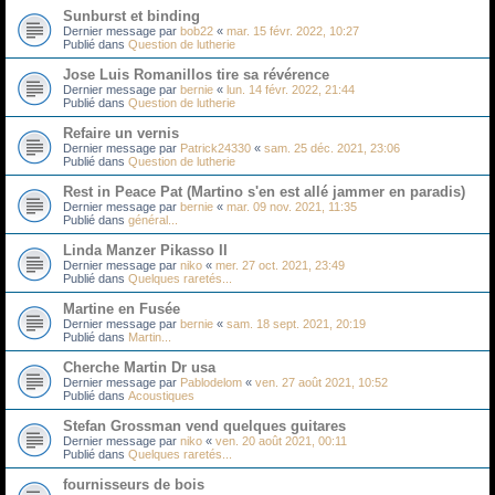
Sunburst et binding
Dernier message par
bob22
«
mar. 15 févr. 2022, 10:27
Publié dans
Question de lutherie
Jose Luis Romanillos tire sa révérence
Dernier message par
bernie
«
lun. 14 févr. 2022, 21:44
Publié dans
Question de lutherie
Refaire un vernis
Dernier message par
Patrick24330
«
sam. 25 déc. 2021, 23:06
Publié dans
Question de lutherie
Rest in Peace Pat (Martino s'en est allé jammer en paradis)
Dernier message par
bernie
«
mar. 09 nov. 2021, 11:35
Publié dans
général...
Linda Manzer Pikasso II
Dernier message par
niko
«
mer. 27 oct. 2021, 23:49
Publié dans
Quelques raretés...
Martine en Fusée
Dernier message par
bernie
«
sam. 18 sept. 2021, 20:19
Publié dans
Martin...
Cherche Martin Dr usa
Dernier message par
Pablodelom
«
ven. 27 août 2021, 10:52
Publié dans
Acoustiques
Stefan Grossman vend quelques guitares
Dernier message par
niko
«
ven. 20 août 2021, 00:11
Publié dans
Quelques raretés...
fournisseurs de bois