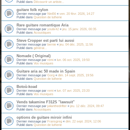
Publié dans
Découvrir un artiste...
guitare folk nylon
Dernier message par
Nini56
«
ven. 20 févr. 2026, 14:27
Publié dans
Question de lutherie
Rare guitare romantique Aria
Dernier message par
youlix42
«
jeu. 15 janv. 2026, 00:35
Publié dans
Acoustiques
Steve Cropper est parti lui aussi
Dernier message par
bernie
«
jeu. 04 déc. 2025, 11:56
Publié dans
général...
Nomade ( Original)
Dernier message par
remi
«
lun. 06 oct. 2025, 19:50
Publié dans
Vos musiques
Guitare aria ac 50 made in Spain
Dernier message par
Gorg
«
dim. 14 sept. 2025, 19:56
Publié dans
Question de lutherie
Botoù-koad
Dernier message par
remi
«
lun. 07 avr. 2025, 23:20
Publié dans
Vos musiques
Vends takamine F312S "lawsuit"
Dernier message par
julianthedrifter
«
jeu. 12 déc. 2024, 09:47
Publié dans
Acoustiques
options de guitare miroir infini
Dernier message par
Fransgreg
«
dim. 22 sept. 2024, 12:06
Publié dans
Question de lutherie