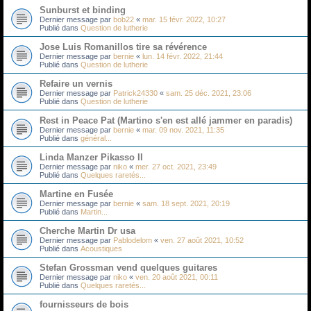
Sunburst et binding
Dernier message par
bob22
«
mar. 15 févr. 2022, 10:27
Publié dans
Question de lutherie
Jose Luis Romanillos tire sa révérence
Dernier message par
bernie
«
lun. 14 févr. 2022, 21:44
Publié dans
Question de lutherie
Refaire un vernis
Dernier message par
Patrick24330
«
sam. 25 déc. 2021, 23:06
Publié dans
Question de lutherie
Rest in Peace Pat (Martino s'en est allé jammer en paradis)
Dernier message par
bernie
«
mar. 09 nov. 2021, 11:35
Publié dans
général...
Linda Manzer Pikasso II
Dernier message par
niko
«
mer. 27 oct. 2021, 23:49
Publié dans
Quelques raretés...
Martine en Fusée
Dernier message par
bernie
«
sam. 18 sept. 2021, 20:19
Publié dans
Martin...
Cherche Martin Dr usa
Dernier message par
Pablodelom
«
ven. 27 août 2021, 10:52
Publié dans
Acoustiques
Stefan Grossman vend quelques guitares
Dernier message par
niko
«
ven. 20 août 2021, 00:11
Publié dans
Quelques raretés...
fournisseurs de bois