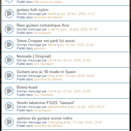
Publié dans
Découvrir un artiste...
guitare folk nylon
Dernier message par
Nini56
«
ven. 20 févr. 2026, 14:27
Publié dans
Question de lutherie
Rare guitare romantique Aria
Dernier message par
youlix42
«
jeu. 15 janv. 2026, 00:35
Publié dans
Acoustiques
Steve Cropper est parti lui aussi
Dernier message par
bernie
«
jeu. 04 déc. 2025, 11:56
Publié dans
général...
Nomade ( Original)
Dernier message par
remi
«
lun. 06 oct. 2025, 19:50
Publié dans
Vos musiques
Guitare aria ac 50 made in Spain
Dernier message par
Gorg
«
dim. 14 sept. 2025, 19:56
Publié dans
Question de lutherie
Botoù-koad
Dernier message par
remi
«
lun. 07 avr. 2025, 23:20
Publié dans
Vos musiques
Vends takamine F312S "lawsuit"
Dernier message par
julianthedrifter
«
jeu. 12 déc. 2024, 09:47
Publié dans
Acoustiques
options de guitare miroir infini
Dernier message par
Fransgreg
«
dim. 22 sept. 2024, 12:06
Publié dans
Question de lutherie