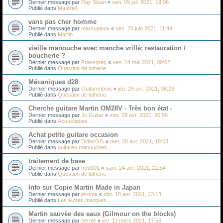
Dernier message par
Ray Sloan
«
ven. 09 juil. 2021, 18:06
Publié dans
Matériel
vans pas cher homme
Dernier message par
marsupioux
«
ven. 25 juin 2021, 11:49
Publié dans
Martin...
vieille manouche avec manche vrillé: restauration /
boucherie ?
Dernier message par
Fransgreg
«
ven. 14 mai 2021, 09:02
Publié dans
Question de lutherie
Mécaniques d28
Dernier message par
Guitarenbois
«
jeu. 29 avr. 2021, 08:29
Publié dans
Question de lutherie
Cherche guitare Martin OM28V - Très bon état -
Dernier message par
Jo Guitar
«
mer. 28 avr. 2021, 20:56
Publié dans
Acoustiques
Achat petite guitare occasion
Dernier message par
DidierGG
«
mer. 28 avr. 2021, 18:03
Publié dans
guitares manouches...
traitement de base
Dernier message par
fred001
«
sam. 24 avr. 2021, 22:54
Publié dans
Question de lutherie
Info sur Copie Martin Made in Japan
Dernier message par
jérome
«
dim. 18 avr. 2021, 23:13
Publié dans
Les autres marques...
Martin sauvée des eaux (Gilmour on the blocks)
Dernier message par
bernie
«
jeu. 11 mars 2021, 17:58