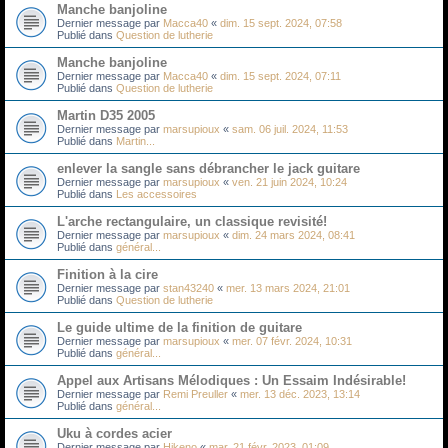
Manche banjoline
Dernier message par
Macca40
«
dim. 15 sept. 2024, 07:58
Publié dans
Question de lutherie
Manche banjoline
Dernier message par
Macca40
«
dim. 15 sept. 2024, 07:11
Publié dans
Question de lutherie
Martin D35 2005
Dernier message par
marsupioux
«
sam. 06 juil. 2024, 11:53
Publié dans
Martin...
enlever la sangle sans débrancher le jack guitare
Dernier message par
marsupioux
«
ven. 21 juin 2024, 10:24
Publié dans
Les accessoires
L'arche rectangulaire, un classique revisité!
Dernier message par
marsupioux
«
dim. 24 mars 2024, 08:41
Publié dans
général...
Finition à la cire
Dernier message par
stan43240
«
mer. 13 mars 2024, 21:01
Publié dans
Question de lutherie
Le guide ultime de la finition de guitare
Dernier message par
marsupioux
«
mer. 07 févr. 2024, 10:31
Publié dans
général...
Appel aux Artisans Mélodiques : Un Essaim Indésirable!
Dernier message par
Remi Preuller
«
mer. 13 déc. 2023, 13:14
Publié dans
général...
Uku à cordes acier
Dernier message par
Hikeno
«
mar. 21 févr. 2023, 01:09