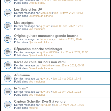
Publié dans
Uku du coup...
Les Bois et les UV
Dernier message par
Manucci
«
ven. 10 févr. 2023, 09:51
Publié dans
Question de lutherie
Mes arpèges.
Dernier message par
guy tard
«
mar. 06 déc. 2022, 17:16
Publié dans
Vos musiques
Origine guitare manouche grande bouche
Dernier message par
Niconico
«
jeu. 24 nov. 2022, 10:42
Publié dans
Question de lutherie
Réparation manche steinberger
Dernier message par
guilldec62360
«
dim. 23 oct. 2022, 11:56
Publié dans
Question de lutherie
traces de colle sur bois non verni
Dernier message par
Mandoline
«
mer. 25 mai 2022, 00:37
Publié dans
Question de lutherie
Aôutienne
Dernier message par
guy tard
«
jeu. 19 mai 2022, 17:46
Publié dans
Vos musiques
le "train"
Dernier message par
guy tard
«
lun. 11 avr. 2022, 19:18
Publié dans
Vos musiques
Capteur Schertler Dyn-G à vendre
Dernier message par
Bertdubo
«
lun. 14 mars 2022, 18:30
Publié dans
Matériel