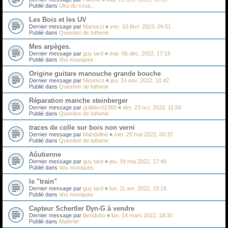
Publié dans
Uku du coup...
Les Bois et les UV
Dernier message par
Manucci
«
ven. 10 févr. 2023, 09:51
Publié dans
Question de lutherie
Mes arpèges.
Dernier message par
guy tard
«
mar. 06 déc. 2022, 17:16
Publié dans
Vos musiques
Origine guitare manouche grande bouche
Dernier message par
Niconico
«
jeu. 24 nov. 2022, 10:42
Publié dans
Question de lutherie
Réparation manche steinberger
Dernier message par
guilldec62360
«
dim. 23 oct. 2022, 11:56
Publié dans
Question de lutherie
traces de colle sur bois non verni
Dernier message par
Mandoline
«
mer. 25 mai 2022, 00:37
Publié dans
Question de lutherie
Aôutienne
Dernier message par
guy tard
«
jeu. 19 mai 2022, 17:46
Publié dans
Vos musiques
le "train"
Dernier message par
guy tard
«
lun. 11 avr. 2022, 19:18
Publié dans
Vos musiques
Capteur Schertler Dyn-G à vendre
Dernier message par
Bertdubo
«
lun. 14 mars 2022, 18:30
Publié dans
Matériel