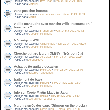
Dernier message par
Ray Sloan
«
ven. 09 juil. 2021, 18:06
Publié dans
Matériel
vans pas cher homme
Dernier message par
marsupioux
«
ven. 25 juin 2021, 11:49
Publié dans
Martin...
vieille manouche avec manche vrillé: restauration /
boucherie ?
Dernier message par
Fransgreg
«
ven. 14 mai 2021, 09:02
Publié dans
Question de lutherie
Mécaniques d28
Dernier message par
Guitarenbois
«
jeu. 29 avr. 2021, 08:29
Publié dans
Question de lutherie
Cherche guitare Martin OM28V - Très bon état -
Dernier message par
Jo Guitar
«
mer. 28 avr. 2021, 20:56
Publié dans
Acoustiques
Achat petite guitare occasion
Dernier message par
DidierGG
«
mer. 28 avr. 2021, 18:03
Publié dans
guitares manouches...
traitement de base
Dernier message par
fred001
«
sam. 24 avr. 2021, 22:54
Publié dans
Question de lutherie
Info sur Copie Martin Made in Japan
Dernier message par
jérome
«
dim. 18 avr. 2021, 23:13
Publié dans
Les autres marques...
Martin sauvée des eaux (Gilmour on the blocks)
Dernier message par
bernie
«
jeu. 11 mars 2021, 17:58