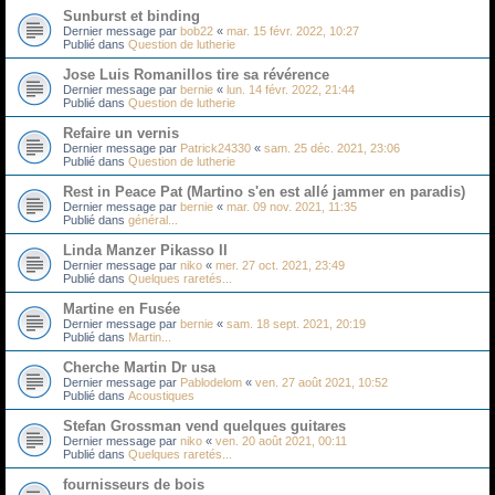
Sunburst et binding
Dernier message par
bob22
«
mar. 15 févr. 2022, 10:27
Publié dans
Question de lutherie
Jose Luis Romanillos tire sa révérence
Dernier message par
bernie
«
lun. 14 févr. 2022, 21:44
Publié dans
Question de lutherie
Refaire un vernis
Dernier message par
Patrick24330
«
sam. 25 déc. 2021, 23:06
Publié dans
Question de lutherie
Rest in Peace Pat (Martino s'en est allé jammer en paradis)
Dernier message par
bernie
«
mar. 09 nov. 2021, 11:35
Publié dans
général...
Linda Manzer Pikasso II
Dernier message par
niko
«
mer. 27 oct. 2021, 23:49
Publié dans
Quelques raretés...
Martine en Fusée
Dernier message par
bernie
«
sam. 18 sept. 2021, 20:19
Publié dans
Martin...
Cherche Martin Dr usa
Dernier message par
Pablodelom
«
ven. 27 août 2021, 10:52
Publié dans
Acoustiques
Stefan Grossman vend quelques guitares
Dernier message par
niko
«
ven. 20 août 2021, 00:11
Publié dans
Quelques raretés...
fournisseurs de bois