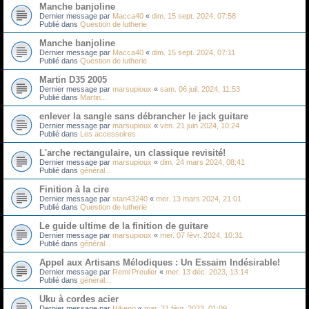
Manche banjoline
Dernier message par
Macca40
«
dim. 15 sept. 2024, 07:58
Publié dans
Question de lutherie
Manche banjoline
Dernier message par
Macca40
«
dim. 15 sept. 2024, 07:11
Publié dans
Question de lutherie
Martin D35 2005
Dernier message par
marsupioux
«
sam. 06 juil. 2024, 11:53
Publié dans
Martin...
enlever la sangle sans débrancher le jack guitare
Dernier message par
marsupioux
«
ven. 21 juin 2024, 10:24
Publié dans
Les accessoires
L'arche rectangulaire, un classique revisité!
Dernier message par
marsupioux
«
dim. 24 mars 2024, 08:41
Publié dans
général...
Finition à la cire
Dernier message par
stan43240
«
mer. 13 mars 2024, 21:01
Publié dans
Question de lutherie
Le guide ultime de la finition de guitare
Dernier message par
marsupioux
«
mer. 07 févr. 2024, 10:31
Publié dans
général...
Appel aux Artisans Mélodiques : Un Essaim Indésirable!
Dernier message par
Remi Preuller
«
mer. 13 déc. 2023, 13:14
Publié dans
général...
Uku à cordes acier
Dernier message par
Hikeno
«
mar. 21 févr. 2023, 01:09