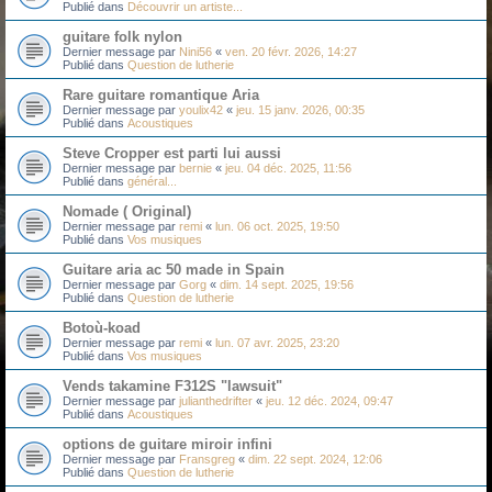
Publié dans
Découvrir un artiste...
guitare folk nylon
Dernier message par
Nini56
«
ven. 20 févr. 2026, 14:27
Publié dans
Question de lutherie
Rare guitare romantique Aria
Dernier message par
youlix42
«
jeu. 15 janv. 2026, 00:35
Publié dans
Acoustiques
Steve Cropper est parti lui aussi
Dernier message par
bernie
«
jeu. 04 déc. 2025, 11:56
Publié dans
général...
Nomade ( Original)
Dernier message par
remi
«
lun. 06 oct. 2025, 19:50
Publié dans
Vos musiques
Guitare aria ac 50 made in Spain
Dernier message par
Gorg
«
dim. 14 sept. 2025, 19:56
Publié dans
Question de lutherie
Botoù-koad
Dernier message par
remi
«
lun. 07 avr. 2025, 23:20
Publié dans
Vos musiques
Vends takamine F312S "lawsuit"
Dernier message par
julianthedrifter
«
jeu. 12 déc. 2024, 09:47
Publié dans
Acoustiques
options de guitare miroir infini
Dernier message par
Fransgreg
«
dim. 22 sept. 2024, 12:06
Publié dans
Question de lutherie