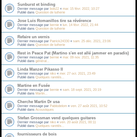
Sunburst et binding
Dernier message par
bob22
«
mar. 15 févr. 2022, 10:27
Publié dans
Question de lutherie
Jose Luis Romanillos tire sa révérence
Dernier message par
bernie
«
lun. 14 févr. 2022, 21:44
Publié dans
Question de lutherie
Refaire un vernis
Dernier message par
Patrick24330
«
sam. 25 déc. 2021, 23:06
Publié dans
Question de lutherie
Rest in Peace Pat (Martino s'en est allé jammer en paradis)
Dernier message par
bernie
«
mar. 09 nov. 2021, 11:35
Publié dans
général...
Linda Manzer Pikasso II
Dernier message par
niko
«
mer. 27 oct. 2021, 23:49
Publié dans
Quelques raretés...
Martine en Fusée
Dernier message par
bernie
«
sam. 18 sept. 2021, 20:19
Publié dans
Martin...
Cherche Martin Dr usa
Dernier message par
Pablodelom
«
ven. 27 août 2021, 10:52
Publié dans
Acoustiques
Stefan Grossman vend quelques guitares
Dernier message par
niko
«
ven. 20 août 2021, 00:11
Publié dans
Quelques raretés...
fournisseurs de bois