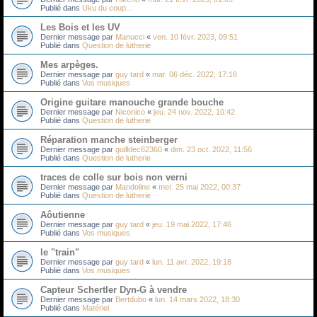
Publié dans
Uku du coup...
Les Bois et les UV
Dernier message par
Manucci
«
ven. 10 févr. 2023, 09:51
Publié dans
Question de lutherie
Mes arpèges.
Dernier message par
guy tard
«
mar. 06 déc. 2022, 17:16
Publié dans
Vos musiques
Origine guitare manouche grande bouche
Dernier message par
Niconico
«
jeu. 24 nov. 2022, 10:42
Publié dans
Question de lutherie
Réparation manche steinberger
Dernier message par
guilldec62360
«
dim. 23 oct. 2022, 11:56
Publié dans
Question de lutherie
traces de colle sur bois non verni
Dernier message par
Mandoline
«
mer. 25 mai 2022, 00:37
Publié dans
Question de lutherie
Aôutienne
Dernier message par
guy tard
«
jeu. 19 mai 2022, 17:46
Publié dans
Vos musiques
le "train"
Dernier message par
guy tard
«
lun. 11 avr. 2022, 19:18
Publié dans
Vos musiques
Capteur Schertler Dyn-G à vendre
Dernier message par
Bertdubo
«
lun. 14 mars 2022, 18:30
Publié dans
Matériel