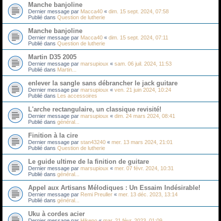
Manche banjoline
Dernier message par
Macca40
«
dim. 15 sept. 2024, 07:58
Publié dans
Question de lutherie
Manche banjoline
Dernier message par
Macca40
«
dim. 15 sept. 2024, 07:11
Publié dans
Question de lutherie
Martin D35 2005
Dernier message par
marsupioux
«
sam. 06 juil. 2024, 11:53
Publié dans
Martin...
enlever la sangle sans débrancher le jack guitare
Dernier message par
marsupioux
«
ven. 21 juin 2024, 10:24
Publié dans
Les accessoires
L'arche rectangulaire, un classique revisité!
Dernier message par
marsupioux
«
dim. 24 mars 2024, 08:41
Publié dans
général...
Finition à la cire
Dernier message par
stan43240
«
mer. 13 mars 2024, 21:01
Publié dans
Question de lutherie
Le guide ultime de la finition de guitare
Dernier message par
marsupioux
«
mer. 07 févr. 2024, 10:31
Publié dans
général...
Appel aux Artisans Mélodiques : Un Essaim Indésirable!
Dernier message par
Remi Preuller
«
mer. 13 déc. 2023, 13:14
Publié dans
général...
Uku à cordes acier
Dernier message par
Hikeno
«
mar. 21 févr. 2023, 01:09