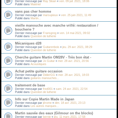
Dernier message par
Ray Sloan
«
ven. 09 juil. 2021, 18:06
Publié dans
Matériel
vans pas cher homme
Dernier message par
marsupioux
«
ven. 25 juin 2021, 11:49
Publié dans
Martin...
vieille manouche avec manche vrillé: restauration /
boucherie ?
Dernier message par
Fransgreg
«
ven. 14 mai 2021, 09:02
Publié dans
Question de lutherie
Mécaniques d28
Dernier message par
Guitarenbois
«
jeu. 29 avr. 2021, 08:29
Publié dans
Question de lutherie
Cherche guitare Martin OM28V - Très bon état -
Dernier message par
Jo Guitar
«
mer. 28 avr. 2021, 20:56
Publié dans
Acoustiques
Achat petite guitare occasion
Dernier message par
DidierGG
«
mer. 28 avr. 2021, 18:03
Publié dans
guitares manouches...
traitement de base
Dernier message par
fred001
«
sam. 24 avr. 2021, 22:54
Publié dans
Question de lutherie
Info sur Copie Martin Made in Japan
Dernier message par
jérome
«
dim. 18 avr. 2021, 23:13
Publié dans
Les autres marques...
Martin sauvée des eaux (Gilmour on the blocks)
Dernier message par
bernie
«
jeu. 11 mars 2021, 17:58