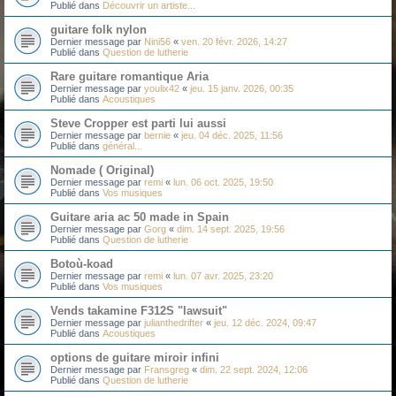
Publié dans
Découvrir un artiste...
guitare folk nylon
Dernier message par
Nini56
«
ven. 20 févr. 2026, 14:27
Publié dans
Question de lutherie
Rare guitare romantique Aria
Dernier message par
youlix42
«
jeu. 15 janv. 2026, 00:35
Publié dans
Acoustiques
Steve Cropper est parti lui aussi
Dernier message par
bernie
«
jeu. 04 déc. 2025, 11:56
Publié dans
général...
Nomade ( Original)
Dernier message par
remi
«
lun. 06 oct. 2025, 19:50
Publié dans
Vos musiques
Guitare aria ac 50 made in Spain
Dernier message par
Gorg
«
dim. 14 sept. 2025, 19:56
Publié dans
Question de lutherie
Botoù-koad
Dernier message par
remi
«
lun. 07 avr. 2025, 23:20
Publié dans
Vos musiques
Vends takamine F312S "lawsuit"
Dernier message par
julianthedrifter
«
jeu. 12 déc. 2024, 09:47
Publié dans
Acoustiques
options de guitare miroir infini
Dernier message par
Fransgreg
«
dim. 22 sept. 2024, 12:06
Publié dans
Question de lutherie