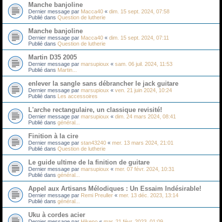
Manche banjoline
Dernier message par
Macca40
«
dim. 15 sept. 2024, 07:58
Publié dans
Question de lutherie
Manche banjoline
Dernier message par
Macca40
«
dim. 15 sept. 2024, 07:11
Publié dans
Question de lutherie
Martin D35 2005
Dernier message par
marsupioux
«
sam. 06 juil. 2024, 11:53
Publié dans
Martin...
enlever la sangle sans débrancher le jack guitare
Dernier message par
marsupioux
«
ven. 21 juin 2024, 10:24
Publié dans
Les accessoires
L'arche rectangulaire, un classique revisité!
Dernier message par
marsupioux
«
dim. 24 mars 2024, 08:41
Publié dans
général...
Finition à la cire
Dernier message par
stan43240
«
mer. 13 mars 2024, 21:01
Publié dans
Question de lutherie
Le guide ultime de la finition de guitare
Dernier message par
marsupioux
«
mer. 07 févr. 2024, 10:31
Publié dans
général...
Appel aux Artisans Mélodiques : Un Essaim Indésirable!
Dernier message par
Remi Preuller
«
mer. 13 déc. 2023, 13:14
Publié dans
général...
Uku à cordes acier
Dernier message par
Hikeno
«
mar. 21 févr. 2023, 01:09