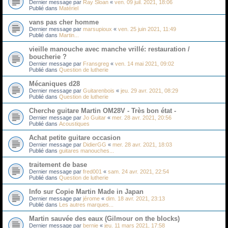
Dernier message par
Ray Sloan
«
ven. 09 juil. 2021, 18:06
Publié dans
Matériel
vans pas cher homme
Dernier message par
marsupioux
«
ven. 25 juin 2021, 11:49
Publié dans
Martin...
vieille manouche avec manche vrillé: restauration /
boucherie ?
Dernier message par
Fransgreg
«
ven. 14 mai 2021, 09:02
Publié dans
Question de lutherie
Mécaniques d28
Dernier message par
Guitarenbois
«
jeu. 29 avr. 2021, 08:29
Publié dans
Question de lutherie
Cherche guitare Martin OM28V - Très bon état -
Dernier message par
Jo Guitar
«
mer. 28 avr. 2021, 20:56
Publié dans
Acoustiques
Achat petite guitare occasion
Dernier message par
DidierGG
«
mer. 28 avr. 2021, 18:03
Publié dans
guitares manouches...
traitement de base
Dernier message par
fred001
«
sam. 24 avr. 2021, 22:54
Publié dans
Question de lutherie
Info sur Copie Martin Made in Japan
Dernier message par
jérome
«
dim. 18 avr. 2021, 23:13
Publié dans
Les autres marques...
Martin sauvée des eaux (Gilmour on the blocks)
Dernier message par
bernie
«
jeu. 11 mars 2021, 17:58