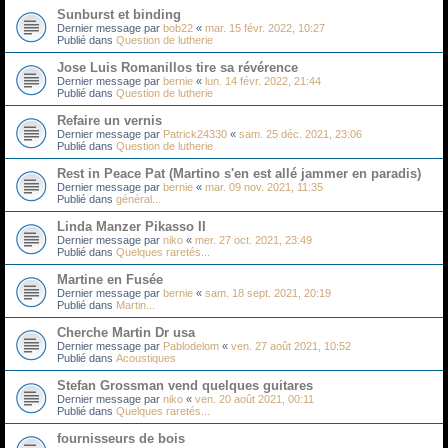
Sunburst et binding
Dernier message par
bob22
«
mar. 15 févr. 2022, 10:27
Publié dans
Question de lutherie
Jose Luis Romanillos tire sa révérence
Dernier message par
bernie
«
lun. 14 févr. 2022, 21:44
Publié dans
Question de lutherie
Refaire un vernis
Dernier message par
Patrick24330
«
sam. 25 déc. 2021, 23:06
Publié dans
Question de lutherie
Rest in Peace Pat (Martino s'en est allé jammer en paradis)
Dernier message par
bernie
«
mar. 09 nov. 2021, 11:35
Publié dans
général...
Linda Manzer Pikasso II
Dernier message par
niko
«
mer. 27 oct. 2021, 23:49
Publié dans
Quelques raretés...
Martine en Fusée
Dernier message par
bernie
«
sam. 18 sept. 2021, 20:19
Publié dans
Martin...
Cherche Martin Dr usa
Dernier message par
Pablodelom
«
ven. 27 août 2021, 10:52
Publié dans
Acoustiques
Stefan Grossman vend quelques guitares
Dernier message par
niko
«
ven. 20 août 2021, 00:11
Publié dans
Quelques raretés...
fournisseurs de bois