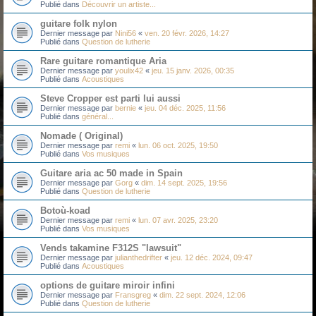
Publié dans
Découvrir un artiste...
guitare folk nylon
Dernier message par
Nini56
«
ven. 20 févr. 2026, 14:27
Publié dans
Question de lutherie
Rare guitare romantique Aria
Dernier message par
youlix42
«
jeu. 15 janv. 2026, 00:35
Publié dans
Acoustiques
Steve Cropper est parti lui aussi
Dernier message par
bernie
«
jeu. 04 déc. 2025, 11:56
Publié dans
général...
Nomade ( Original)
Dernier message par
remi
«
lun. 06 oct. 2025, 19:50
Publié dans
Vos musiques
Guitare aria ac 50 made in Spain
Dernier message par
Gorg
«
dim. 14 sept. 2025, 19:56
Publié dans
Question de lutherie
Botoù-koad
Dernier message par
remi
«
lun. 07 avr. 2025, 23:20
Publié dans
Vos musiques
Vends takamine F312S "lawsuit"
Dernier message par
julianthedrifter
«
jeu. 12 déc. 2024, 09:47
Publié dans
Acoustiques
options de guitare miroir infini
Dernier message par
Fransgreg
«
dim. 22 sept. 2024, 12:06
Publié dans
Question de lutherie