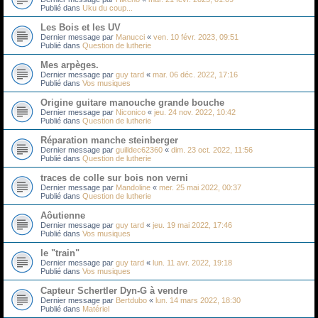
Publié dans
Uku du coup...
Les Bois et les UV
Dernier message par
Manucci
«
ven. 10 févr. 2023, 09:51
Publié dans
Question de lutherie
Mes arpèges.
Dernier message par
guy tard
«
mar. 06 déc. 2022, 17:16
Publié dans
Vos musiques
Origine guitare manouche grande bouche
Dernier message par
Niconico
«
jeu. 24 nov. 2022, 10:42
Publié dans
Question de lutherie
Réparation manche steinberger
Dernier message par
guilldec62360
«
dim. 23 oct. 2022, 11:56
Publié dans
Question de lutherie
traces de colle sur bois non verni
Dernier message par
Mandoline
«
mer. 25 mai 2022, 00:37
Publié dans
Question de lutherie
Aôutienne
Dernier message par
guy tard
«
jeu. 19 mai 2022, 17:46
Publié dans
Vos musiques
le "train"
Dernier message par
guy tard
«
lun. 11 avr. 2022, 19:18
Publié dans
Vos musiques
Capteur Schertler Dyn-G à vendre
Dernier message par
Bertdubo
«
lun. 14 mars 2022, 18:30
Publié dans
Matériel