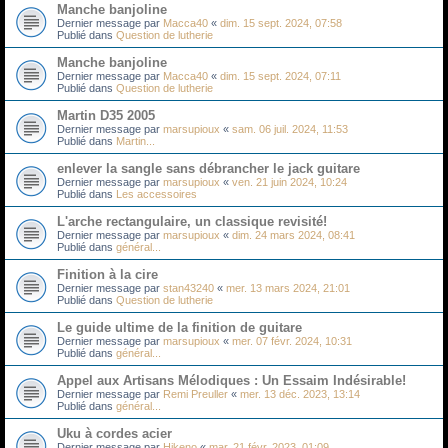
Manche banjoline
Dernier message par
Macca40
«
dim. 15 sept. 2024, 07:58
Publié dans
Question de lutherie
Manche banjoline
Dernier message par
Macca40
«
dim. 15 sept. 2024, 07:11
Publié dans
Question de lutherie
Martin D35 2005
Dernier message par
marsupioux
«
sam. 06 juil. 2024, 11:53
Publié dans
Martin...
enlever la sangle sans débrancher le jack guitare
Dernier message par
marsupioux
«
ven. 21 juin 2024, 10:24
Publié dans
Les accessoires
L'arche rectangulaire, un classique revisité!
Dernier message par
marsupioux
«
dim. 24 mars 2024, 08:41
Publié dans
général...
Finition à la cire
Dernier message par
stan43240
«
mer. 13 mars 2024, 21:01
Publié dans
Question de lutherie
Le guide ultime de la finition de guitare
Dernier message par
marsupioux
«
mer. 07 févr. 2024, 10:31
Publié dans
général...
Appel aux Artisans Mélodiques : Un Essaim Indésirable!
Dernier message par
Remi Preuller
«
mer. 13 déc. 2023, 13:14
Publié dans
général...
Uku à cordes acier
Dernier message par
Hikeno
«
mar. 21 févr. 2023, 01:09