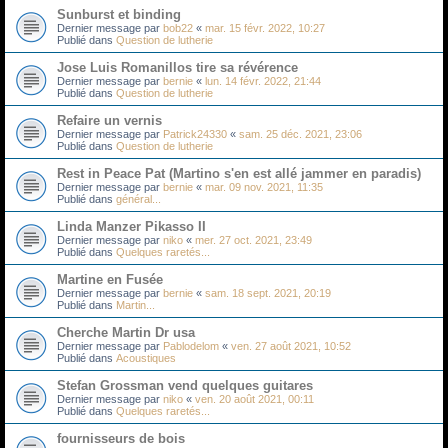
Sunburst et binding
Dernier message par
bob22
«
mar. 15 févr. 2022, 10:27
Publié dans
Question de lutherie
Jose Luis Romanillos tire sa révérence
Dernier message par
bernie
«
lun. 14 févr. 2022, 21:44
Publié dans
Question de lutherie
Refaire un vernis
Dernier message par
Patrick24330
«
sam. 25 déc. 2021, 23:06
Publié dans
Question de lutherie
Rest in Peace Pat (Martino s'en est allé jammer en paradis)
Dernier message par
bernie
«
mar. 09 nov. 2021, 11:35
Publié dans
général...
Linda Manzer Pikasso II
Dernier message par
niko
«
mer. 27 oct. 2021, 23:49
Publié dans
Quelques raretés...
Martine en Fusée
Dernier message par
bernie
«
sam. 18 sept. 2021, 20:19
Publié dans
Martin...
Cherche Martin Dr usa
Dernier message par
Pablodelom
«
ven. 27 août 2021, 10:52
Publié dans
Acoustiques
Stefan Grossman vend quelques guitares
Dernier message par
niko
«
ven. 20 août 2021, 00:11
Publié dans
Quelques raretés...
fournisseurs de bois