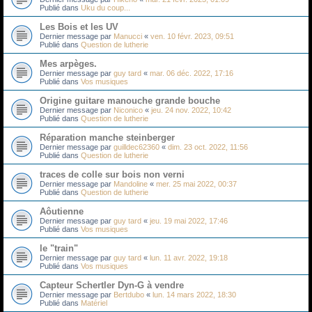
Publié dans
Uku du coup...
Les Bois et les UV
Dernier message par
Manucci
«
ven. 10 févr. 2023, 09:51
Publié dans
Question de lutherie
Mes arpèges.
Dernier message par
guy tard
«
mar. 06 déc. 2022, 17:16
Publié dans
Vos musiques
Origine guitare manouche grande bouche
Dernier message par
Niconico
«
jeu. 24 nov. 2022, 10:42
Publié dans
Question de lutherie
Réparation manche steinberger
Dernier message par
guilldec62360
«
dim. 23 oct. 2022, 11:56
Publié dans
Question de lutherie
traces de colle sur bois non verni
Dernier message par
Mandoline
«
mer. 25 mai 2022, 00:37
Publié dans
Question de lutherie
Aôutienne
Dernier message par
guy tard
«
jeu. 19 mai 2022, 17:46
Publié dans
Vos musiques
le "train"
Dernier message par
guy tard
«
lun. 11 avr. 2022, 19:18
Publié dans
Vos musiques
Capteur Schertler Dyn-G à vendre
Dernier message par
Bertdubo
«
lun. 14 mars 2022, 18:30
Publié dans
Matériel