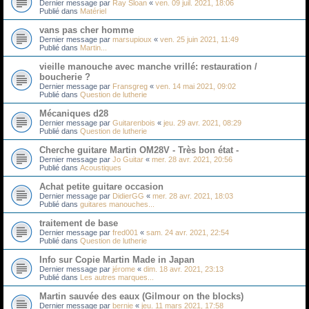
Dernier message par
Ray Sloan
«
ven. 09 juil. 2021, 18:06
Publié dans
Matériel
vans pas cher homme
Dernier message par
marsupioux
«
ven. 25 juin 2021, 11:49
Publié dans
Martin...
vieille manouche avec manche vrillé: restauration /
boucherie ?
Dernier message par
Fransgreg
«
ven. 14 mai 2021, 09:02
Publié dans
Question de lutherie
Mécaniques d28
Dernier message par
Guitarenbois
«
jeu. 29 avr. 2021, 08:29
Publié dans
Question de lutherie
Cherche guitare Martin OM28V - Très bon état -
Dernier message par
Jo Guitar
«
mer. 28 avr. 2021, 20:56
Publié dans
Acoustiques
Achat petite guitare occasion
Dernier message par
DidierGG
«
mer. 28 avr. 2021, 18:03
Publié dans
guitares manouches...
traitement de base
Dernier message par
fred001
«
sam. 24 avr. 2021, 22:54
Publié dans
Question de lutherie
Info sur Copie Martin Made in Japan
Dernier message par
jérome
«
dim. 18 avr. 2021, 23:13
Publié dans
Les autres marques...
Martin sauvée des eaux (Gilmour on the blocks)
Dernier message par
bernie
«
jeu. 11 mars 2021, 17:58