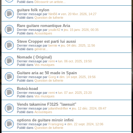
Publié dans
Découvrir un artiste...
guitare folk nylon
Dernier message par
Nini56
«
ven. 20 févr. 2026, 14:27
Publié dans
Question de lutherie
Rare guitare romantique Aria
Dernier message par
youlix42
«
jeu. 15 janv. 2026, 00:35
Publié dans
Acoustiques
Steve Cropper est parti lui aussi
Dernier message par
bernie
«
jeu. 04 déc. 2025, 11:56
Publié dans
général...
Nomade ( Original)
Dernier message par
remi
«
lun. 06 oct. 2025, 19:50
Publié dans
Vos musiques
Guitare aria ac 50 made in Spain
Dernier message par
Gorg
«
dim. 14 sept. 2025, 19:56
Publié dans
Question de lutherie
Botoù-koad
Dernier message par
remi
«
lun. 07 avr. 2025, 23:20
Publié dans
Vos musiques
Vends takamine F312S "lawsuit"
Dernier message par
julianthedrifter
«
jeu. 12 déc. 2024, 09:47
Publié dans
Acoustiques
options de guitare miroir infini
Dernier message par
Fransgreg
«
dim. 22 sept. 2024, 12:06
Publié dans
Question de lutherie