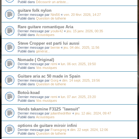
Publié dans
Découvrir un artiste...
guitare folk nylon
Dernier message par
Nini56
«
ven. 20 févr. 2026, 14:27
Publié dans
Question de lutherie
Rare guitare romantique Aria
Dernier message par
youlix42
«
jeu. 15 janv. 2026, 00:35
Publié dans
Acoustiques
Steve Cropper est parti lui aussi
Dernier message par
bernie
«
jeu. 04 déc. 2025, 11:56
Publié dans
général...
Nomade ( Original)
Dernier message par
remi
«
lun. 06 oct. 2025, 19:50
Publié dans
Vos musiques
Guitare aria ac 50 made in Spain
Dernier message par
Gorg
«
dim. 14 sept. 2025, 19:56
Publié dans
Question de lutherie
Botoù-koad
Dernier message par
remi
«
lun. 07 avr. 2025, 23:20
Publié dans
Vos musiques
Vends takamine F312S "lawsuit"
Dernier message par
julianthedrifter
«
jeu. 12 déc. 2024, 09:47
Publié dans
Acoustiques
options de guitare miroir infini
Dernier message par
Fransgreg
«
dim. 22 sept. 2024, 12:06
Publié dans
Question de lutherie