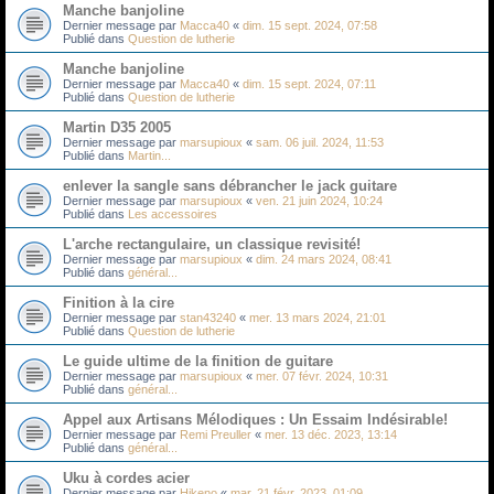
Manche banjoline
Dernier message par
Macca40
«
dim. 15 sept. 2024, 07:58
Publié dans
Question de lutherie
Manche banjoline
Dernier message par
Macca40
«
dim. 15 sept. 2024, 07:11
Publié dans
Question de lutherie
Martin D35 2005
Dernier message par
marsupioux
«
sam. 06 juil. 2024, 11:53
Publié dans
Martin...
enlever la sangle sans débrancher le jack guitare
Dernier message par
marsupioux
«
ven. 21 juin 2024, 10:24
Publié dans
Les accessoires
L'arche rectangulaire, un classique revisité!
Dernier message par
marsupioux
«
dim. 24 mars 2024, 08:41
Publié dans
général...
Finition à la cire
Dernier message par
stan43240
«
mer. 13 mars 2024, 21:01
Publié dans
Question de lutherie
Le guide ultime de la finition de guitare
Dernier message par
marsupioux
«
mer. 07 févr. 2024, 10:31
Publié dans
général...
Appel aux Artisans Mélodiques : Un Essaim Indésirable!
Dernier message par
Remi Preuller
«
mer. 13 déc. 2023, 13:14
Publié dans
général...
Uku à cordes acier
Dernier message par
Hikeno
«
mar. 21 févr. 2023, 01:09