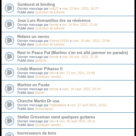
Sunburst et binding
Dernier message par
bob22
«
mar. 15 févr. 2022, 10:27
Publié dans
Question de lutherie
Jose Luis Romanillos tire sa révérence
Dernier message par
bernie
«
lun. 14 févr. 2022, 21:44
Publié dans
Question de lutherie
Refaire un vernis
Dernier message par
Patrick24330
«
sam. 25 déc. 2021, 23:06
Publié dans
Question de lutherie
Rest in Peace Pat (Martino s'en est allé jammer en paradis)
Dernier message par
bernie
«
mar. 09 nov. 2021, 11:35
Publié dans
général...
Linda Manzer Pikasso II
Dernier message par
niko
«
mer. 27 oct. 2021, 23:49
Publié dans
Quelques raretés...
Martine en Fusée
Dernier message par
bernie
«
sam. 18 sept. 2021, 20:19
Publié dans
Martin...
Cherche Martin Dr usa
Dernier message par
Pablodelom
«
ven. 27 août 2021, 10:52
Publié dans
Acoustiques
Stefan Grossman vend quelques guitares
Dernier message par
niko
«
ven. 20 août 2021, 00:11
Publié dans
Quelques raretés...
fournisseurs de bois