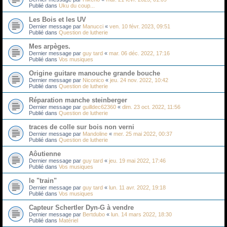
Publié dans
Uku du coup...
Les Bois et les UV
Dernier message par
Manucci
«
ven. 10 févr. 2023, 09:51
Publié dans
Question de lutherie
Mes arpèges.
Dernier message par
guy tard
«
mar. 06 déc. 2022, 17:16
Publié dans
Vos musiques
Origine guitare manouche grande bouche
Dernier message par
Niconico
«
jeu. 24 nov. 2022, 10:42
Publié dans
Question de lutherie
Réparation manche steinberger
Dernier message par
guilldec62360
«
dim. 23 oct. 2022, 11:56
Publié dans
Question de lutherie
traces de colle sur bois non verni
Dernier message par
Mandoline
«
mer. 25 mai 2022, 00:37
Publié dans
Question de lutherie
Aôutienne
Dernier message par
guy tard
«
jeu. 19 mai 2022, 17:46
Publié dans
Vos musiques
le "train"
Dernier message par
guy tard
«
lun. 11 avr. 2022, 19:18
Publié dans
Vos musiques
Capteur Schertler Dyn-G à vendre
Dernier message par
Bertdubo
«
lun. 14 mars 2022, 18:30
Publié dans
Matériel