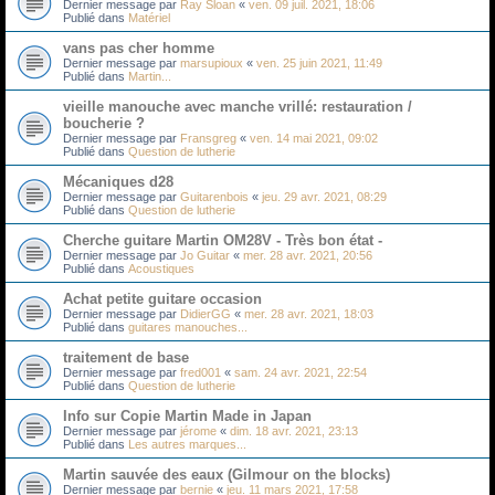
Dernier message par
Ray Sloan
«
ven. 09 juil. 2021, 18:06
Publié dans
Matériel
vans pas cher homme
Dernier message par
marsupioux
«
ven. 25 juin 2021, 11:49
Publié dans
Martin...
vieille manouche avec manche vrillé: restauration /
boucherie ?
Dernier message par
Fransgreg
«
ven. 14 mai 2021, 09:02
Publié dans
Question de lutherie
Mécaniques d28
Dernier message par
Guitarenbois
«
jeu. 29 avr. 2021, 08:29
Publié dans
Question de lutherie
Cherche guitare Martin OM28V - Très bon état -
Dernier message par
Jo Guitar
«
mer. 28 avr. 2021, 20:56
Publié dans
Acoustiques
Achat petite guitare occasion
Dernier message par
DidierGG
«
mer. 28 avr. 2021, 18:03
Publié dans
guitares manouches...
traitement de base
Dernier message par
fred001
«
sam. 24 avr. 2021, 22:54
Publié dans
Question de lutherie
Info sur Copie Martin Made in Japan
Dernier message par
jérome
«
dim. 18 avr. 2021, 23:13
Publié dans
Les autres marques...
Martin sauvée des eaux (Gilmour on the blocks)
Dernier message par
bernie
«
jeu. 11 mars 2021, 17:58