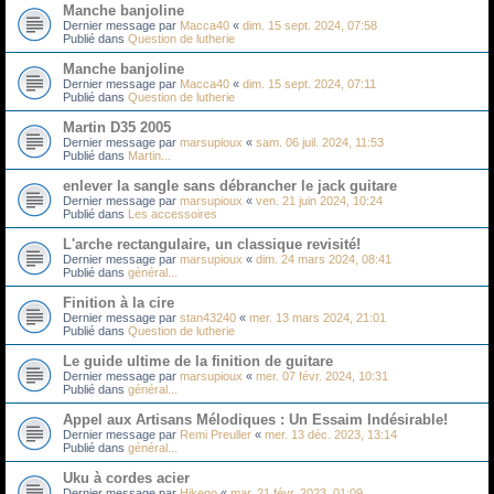
Manche banjoline
Dernier message par
Macca40
«
dim. 15 sept. 2024, 07:58
Publié dans
Question de lutherie
Manche banjoline
Dernier message par
Macca40
«
dim. 15 sept. 2024, 07:11
Publié dans
Question de lutherie
Martin D35 2005
Dernier message par
marsupioux
«
sam. 06 juil. 2024, 11:53
Publié dans
Martin...
enlever la sangle sans débrancher le jack guitare
Dernier message par
marsupioux
«
ven. 21 juin 2024, 10:24
Publié dans
Les accessoires
L'arche rectangulaire, un classique revisité!
Dernier message par
marsupioux
«
dim. 24 mars 2024, 08:41
Publié dans
général...
Finition à la cire
Dernier message par
stan43240
«
mer. 13 mars 2024, 21:01
Publié dans
Question de lutherie
Le guide ultime de la finition de guitare
Dernier message par
marsupioux
«
mer. 07 févr. 2024, 10:31
Publié dans
général...
Appel aux Artisans Mélodiques : Un Essaim Indésirable!
Dernier message par
Remi Preuller
«
mer. 13 déc. 2023, 13:14
Publié dans
général...
Uku à cordes acier
Dernier message par
Hikeno
«
mar. 21 févr. 2023, 01:09