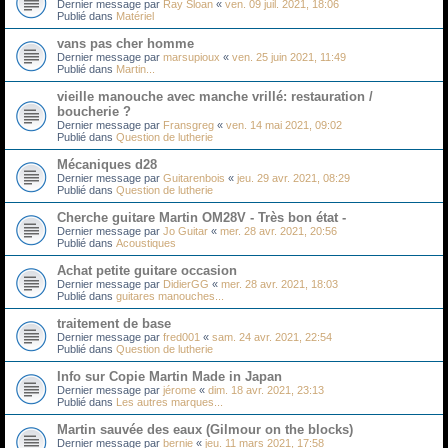
Dernier message par
Ray Sloan
«
ven. 09 juil. 2021, 18:06
Publié dans
Matériel
vans pas cher homme
Dernier message par
marsupioux
«
ven. 25 juin 2021, 11:49
Publié dans
Martin...
vieille manouche avec manche vrillé: restauration /
boucherie ?
Dernier message par
Fransgreg
«
ven. 14 mai 2021, 09:02
Publié dans
Question de lutherie
Mécaniques d28
Dernier message par
Guitarenbois
«
jeu. 29 avr. 2021, 08:29
Publié dans
Question de lutherie
Cherche guitare Martin OM28V - Très bon état -
Dernier message par
Jo Guitar
«
mer. 28 avr. 2021, 20:56
Publié dans
Acoustiques
Achat petite guitare occasion
Dernier message par
DidierGG
«
mer. 28 avr. 2021, 18:03
Publié dans
guitares manouches...
traitement de base
Dernier message par
fred001
«
sam. 24 avr. 2021, 22:54
Publié dans
Question de lutherie
Info sur Copie Martin Made in Japan
Dernier message par
jérome
«
dim. 18 avr. 2021, 23:13
Publié dans
Les autres marques...
Martin sauvée des eaux (Gilmour on the blocks)
Dernier message par
bernie
«
jeu. 11 mars 2021, 17:58