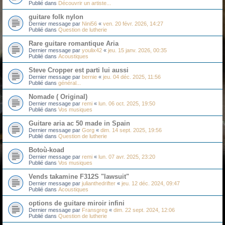
Publié dans
Découvrir un artiste...
guitare folk nylon
Dernier message par
Nini56
«
ven. 20 févr. 2026, 14:27
Publié dans
Question de lutherie
Rare guitare romantique Aria
Dernier message par
youlix42
«
jeu. 15 janv. 2026, 00:35
Publié dans
Acoustiques
Steve Cropper est parti lui aussi
Dernier message par
bernie
«
jeu. 04 déc. 2025, 11:56
Publié dans
général...
Nomade ( Original)
Dernier message par
remi
«
lun. 06 oct. 2025, 19:50
Publié dans
Vos musiques
Guitare aria ac 50 made in Spain
Dernier message par
Gorg
«
dim. 14 sept. 2025, 19:56
Publié dans
Question de lutherie
Botoù-koad
Dernier message par
remi
«
lun. 07 avr. 2025, 23:20
Publié dans
Vos musiques
Vends takamine F312S "lawsuit"
Dernier message par
julianthedrifter
«
jeu. 12 déc. 2024, 09:47
Publié dans
Acoustiques
options de guitare miroir infini
Dernier message par
Fransgreg
«
dim. 22 sept. 2024, 12:06
Publié dans
Question de lutherie