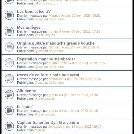
Publié dans
Uku du coup...
Les Bois et les UV
Dernier message par
Manucci
«
ven. 10 févr. 2023, 09:51
Publié dans
Question de lutherie
Mes arpèges.
Dernier message par
guy tard
«
mar. 06 déc. 2022, 17:16
Publié dans
Vos musiques
Origine guitare manouche grande bouche
Dernier message par
Niconico
«
jeu. 24 nov. 2022, 10:42
Publié dans
Question de lutherie
Réparation manche steinberger
Dernier message par
guilldec62360
«
dim. 23 oct. 2022, 11:56
Publié dans
Question de lutherie
traces de colle sur bois non verni
Dernier message par
Mandoline
«
mer. 25 mai 2022, 00:37
Publié dans
Question de lutherie
Aôutienne
Dernier message par
guy tard
«
jeu. 19 mai 2022, 17:46
Publié dans
Vos musiques
le "train"
Dernier message par
guy tard
«
lun. 11 avr. 2022, 19:18
Publié dans
Vos musiques
Capteur Schertler Dyn-G à vendre
Dernier message par
Bertdubo
«
lun. 14 mars 2022, 18:30
Publié dans
Matériel