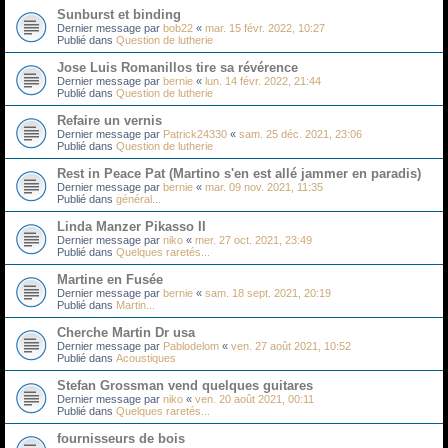
Sunburst et binding
Dernier message par
bob22
«
mar. 15 févr. 2022, 10:27
Publié dans
Question de lutherie
Jose Luis Romanillos tire sa révérence
Dernier message par
bernie
«
lun. 14 févr. 2022, 21:44
Publié dans
Question de lutherie
Refaire un vernis
Dernier message par
Patrick24330
«
sam. 25 déc. 2021, 23:06
Publié dans
Question de lutherie
Rest in Peace Pat (Martino s'en est allé jammer en paradis)
Dernier message par
bernie
«
mar. 09 nov. 2021, 11:35
Publié dans
général...
Linda Manzer Pikasso II
Dernier message par
niko
«
mer. 27 oct. 2021, 23:49
Publié dans
Quelques raretés...
Martine en Fusée
Dernier message par
bernie
«
sam. 18 sept. 2021, 20:19
Publié dans
Martin...
Cherche Martin Dr usa
Dernier message par
Pablodelom
«
ven. 27 août 2021, 10:52
Publié dans
Acoustiques
Stefan Grossman vend quelques guitares
Dernier message par
niko
«
ven. 20 août 2021, 00:11
Publié dans
Quelques raretés...
fournisseurs de bois