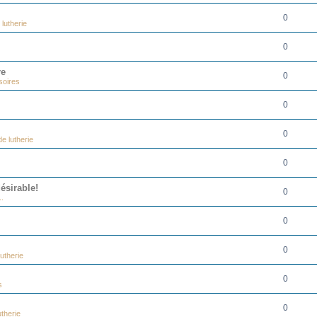
0
lutherie
0
re
0
soires
0
0
e lutherie
0
ésirable!
0
..
0
0
utherie
0
s
0
therie