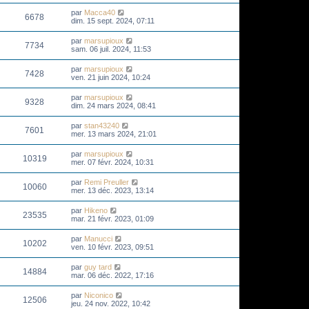
par
Macca40
6678
dim. 15 sept. 2024, 07:11
par
marsupioux
7734
sam. 06 juil. 2024, 11:53
par
marsupioux
7428
ven. 21 juin 2024, 10:24
par
marsupioux
9328
dim. 24 mars 2024, 08:41
par
stan43240
7601
mer. 13 mars 2024, 21:01
par
marsupioux
10319
mer. 07 févr. 2024, 10:31
par
Remi Preuller
10060
mer. 13 déc. 2023, 13:14
par
Hikeno
23535
mar. 21 févr. 2023, 01:09
par
Manucci
10202
ven. 10 févr. 2023, 09:51
par
guy tard
14884
mar. 06 déc. 2022, 17:16
par
Niconico
12506
jeu. 24 nov. 2022, 10:42