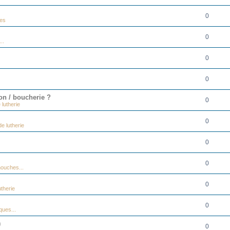
0
ues
0
..
0
0
on / boucherie ?
0
 lutherie
0
e lutherie
0
0
ouches...
0
therie
0
ques...
)
0