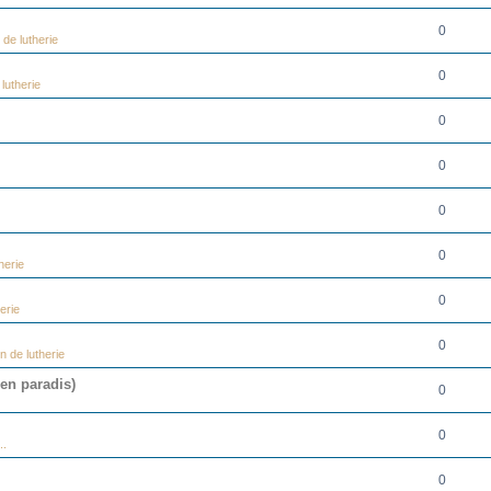
0
de lutherie
0
lutherie
0
0
0
0
herie
0
erie
0
n de lutherie
 en paradis)
0
0
..
0