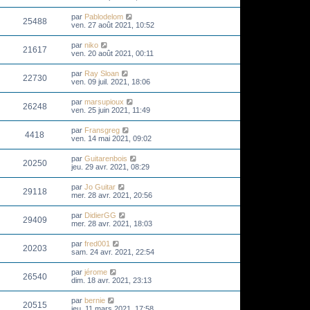
par
Pablodelom
25488
ven. 27 août 2021, 10:52
par
niko
21617
ven. 20 août 2021, 00:11
par
Ray Sloan
22730
ven. 09 juil. 2021, 18:06
par
marsupioux
26248
ven. 25 juin 2021, 11:49
par
Fransgreg
4418
ven. 14 mai 2021, 09:02
par
Guitarenbois
20250
jeu. 29 avr. 2021, 08:29
par
Jo Guitar
29118
mer. 28 avr. 2021, 20:56
par
DidierGG
29409
mer. 28 avr. 2021, 18:03
par
fred001
20203
sam. 24 avr. 2021, 22:54
par
jérome
26540
dim. 18 avr. 2021, 23:13
par
bernie
20515
jeu. 11 mars 2021, 17:58