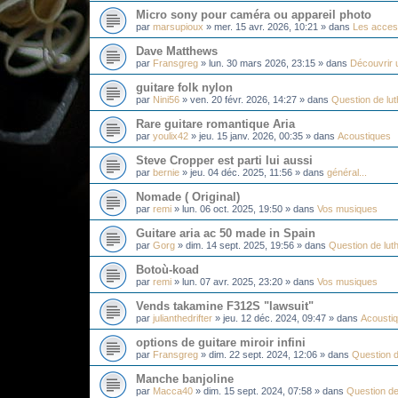
Micro sony pour caméra ou appareil photo
par
marsupioux
»
mer. 15 avr. 2026, 10:21
» dans
Les acces
Dave Matthews
par
Fransgreg
»
lun. 30 mars 2026, 23:15
» dans
Découvrir u
guitare folk nylon
par
Nini56
»
ven. 20 févr. 2026, 14:27
» dans
Question de lut
Rare guitare romantique Aria
par
youlix42
»
jeu. 15 janv. 2026, 00:35
» dans
Acoustiques
Steve Cropper est parti lui aussi
par
bernie
»
jeu. 04 déc. 2025, 11:56
» dans
général...
Nomade ( Original)
par
remi
»
lun. 06 oct. 2025, 19:50
» dans
Vos musiques
Guitare aria ac 50 made in Spain
par
Gorg
»
dim. 14 sept. 2025, 19:56
» dans
Question de luth
Botoù-koad
par
remi
»
lun. 07 avr. 2025, 23:20
» dans
Vos musiques
Vends takamine F312S "lawsuit"
par
julianthedrifter
»
jeu. 12 déc. 2024, 09:47
» dans
Acousti
options de guitare miroir infini
par
Fransgreg
»
dim. 22 sept. 2024, 12:06
» dans
Question d
Manche banjoline
par
Macca40
»
dim. 15 sept. 2024, 07:58
» dans
Question de