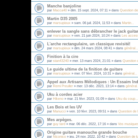
Manche banjoline
par
Macca40
»
dim. 15 sept. 2024, 07:11
» dans
Question de 
Martin D35 2005
par
marsupioux
»
sam. 06 juil. 2024, 11:53
» dans
Martin...
enlever la sangle sans débrancher le jack guita
par
marsupioux
»
ven. 21 juin 2024, 10:24
» dans
Les acces
L'arche rectangulaire, un classique revisité!
par
marsupioux
»
dim. 24 mars 2024, 08:41
» dans
général...
Finition à la cire
par
stan43240
»
mer. 13 mars 2024, 21:01
» dans
Question d
Le guide ultime de la finition de guitare
par
marsupioux
»
mer. 07 févr. 2024, 10:31
» dans
général...
Appel aux Artisans Mélodiques : Un Essaim Ind
par
Remi Preuller
»
mer. 13 déc. 2023, 13:14
» dans
général.
Uku à cordes acier
par
Hikeno
»
mar. 21 févr. 2023, 01:09
» dans
Uku du coup...
Les Bois et les UV
par
Manucci
»
ven. 10 févr. 2023, 09:51
» dans
Question de l
Mes arpèges.
par
guy tard
»
mar. 06 déc. 2022, 17:16
» dans
Vos musique
Origine guitare manouche grande bouche
par
Niconico
»
jeu. 24 nov. 2022, 10:42
» dans
Question de lu