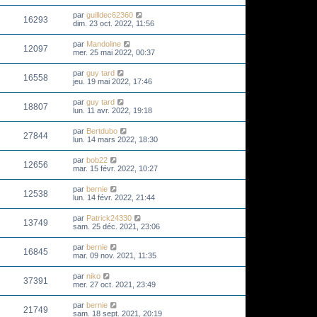
par
guilldec62360
16293
dim. 23 oct. 2022, 11:56
par
Mandoline
12097
mer. 25 mai 2022, 00:37
par
guy tard
16558
jeu. 19 mai 2022, 17:46
par
guy tard
18807
lun. 11 avr. 2022, 19:18
par
Bertdubo
27844
lun. 14 mars 2022, 18:30
par
bob22
12656
mar. 15 févr. 2022, 10:27
par
bernie
12538
lun. 14 févr. 2022, 21:44
par
Patrick24330
13749
sam. 25 déc. 2021, 23:06
par
bernie
16845
mar. 09 nov. 2021, 11:35
par
niko
37391
mer. 27 oct. 2021, 23:49
par
bernie
21749
sam. 18 sept. 2021, 20:19