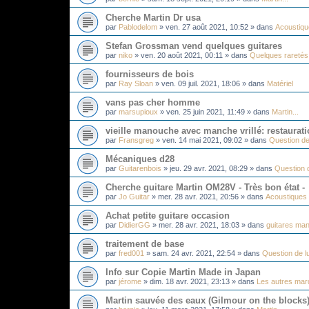
Cherche Martin Dr usa
par
Pablodelom
»
ven. 27 août 2021, 10:52
» dans
Acoustiq
Stefan Grossman vend quelques guitares
par
niko
»
ven. 20 août 2021, 00:11
» dans
Quelques raretés.
fournisseurs de bois
par
Ray Sloan
»
ven. 09 juil. 2021, 18:06
» dans
Matériel
vans pas cher homme
par
marsupioux
»
ven. 25 juin 2021, 11:49
» dans
Martin...
vieille manouche avec manche vrillé: restaurati
par
Fransgreg
»
ven. 14 mai 2021, 09:02
» dans
Question de
Mécaniques d28
par
Guitarenbois
»
jeu. 29 avr. 2021, 08:29
» dans
Question d
Cherche guitare Martin OM28V - Très bon état -
par
Jo Guitar
»
mer. 28 avr. 2021, 20:56
» dans
Acoustiques
Achat petite guitare occasion
par
DidierGG
»
mer. 28 avr. 2021, 18:03
» dans
guitares man
traitement de base
par
fred001
»
sam. 24 avr. 2021, 22:54
» dans
Question de lu
Info sur Copie Martin Made in Japan
par
jérome
»
dim. 18 avr. 2021, 23:13
» dans
Les autres mar
Martin sauvée des eaux (Gilmour on the blocks