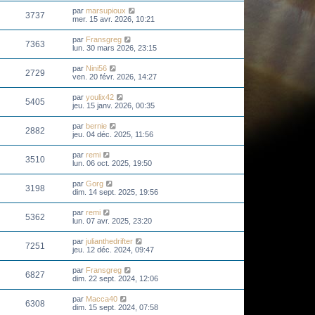
par
marsupioux
3737
mer. 15 avr. 2026, 10:21
par
Fransgreg
7363
lun. 30 mars 2026, 23:15
par
Nini56
2729
ven. 20 févr. 2026, 14:27
par
youlix42
5405
jeu. 15 janv. 2026, 00:35
par
bernie
2882
jeu. 04 déc. 2025, 11:56
par
remi
3510
lun. 06 oct. 2025, 19:50
par
Gorg
3198
dim. 14 sept. 2025, 19:56
par
remi
5362
lun. 07 avr. 2025, 23:20
par
julianthedrifter
7251
jeu. 12 déc. 2024, 09:47
par
Fransgreg
6827
dim. 22 sept. 2024, 12:06
par
Macca40
6308
dim. 15 sept. 2024, 07:58