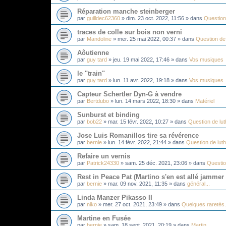
Réparation manche steinberger
par
guilldec62360
»
dim. 23 oct. 2022, 11:56
» dans
Question 
traces de colle sur bois non verni
par
Mandoline
»
mer. 25 mai 2022, 00:37
» dans
Question de 
Aôutienne
par
guy tard
»
jeu. 19 mai 2022, 17:46
» dans
Vos musiques
le "train"
par
guy tard
»
lun. 11 avr. 2022, 19:18
» dans
Vos musiques
Capteur Schertler Dyn-G à vendre
par
Bertdubo
»
lun. 14 mars 2022, 18:30
» dans
Matériel
Sunburst et binding
par
bob22
»
mar. 15 févr. 2022, 10:27
» dans
Question de lut
Jose Luis Romanillos tire sa révérence
par
bernie
»
lun. 14 févr. 2022, 21:44
» dans
Question de luth
Refaire un vernis
par
Patrick24330
»
sam. 25 déc. 2021, 23:06
» dans
Questio
Rest in Peace Pat (Martino s'en est allé jammer
par
bernie
»
mar. 09 nov. 2021, 11:35
» dans
général...
Linda Manzer Pikasso II
par
niko
»
mer. 27 oct. 2021, 23:49
» dans
Quelques raretés.
Martine en Fusée
par
bernie
»
sam. 18 sept. 2021, 20:19
» dans
Martin...