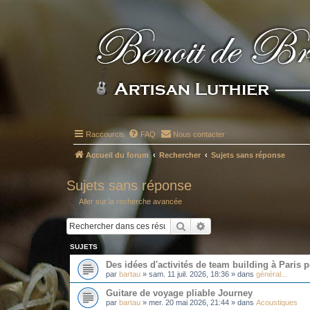
Raccourcis
FAQ
Nous contacter
Accueil du forum
Rechercher
Sujets sans réponse
Sujets sans réponse
Aller sur la recherche avancée
Rechercher
Recherche avancée
SUJETS
Des idées d'activités de team building à Paris 
par
bartau
»
sam. 11 juil. 2026, 18:36
» dans
général...
Guitare de voyage pliable Journey
par
bartau
»
mer. 20 mai 2026, 21:44
» dans
Acoustiques