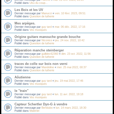
Publié dans
Uku du coup...
Les Bois et les UV
Dernier message par
Manucci
«
ven. 10 févr. 2023, 09:51
Publié dans
Question de lutherie
Mes arpèges.
Dernier message par
guy tard
«
mar. 06 déc. 2022, 17:16
Publié dans
Vos musiques
Origine guitare manouche grande bouche
Dernier message par
Niconico
«
jeu. 24 nov. 2022, 10:42
Publié dans
Question de lutherie
Réparation manche steinberger
Dernier message par
guilldec62360
«
dim. 23 oct. 2022, 11:56
Publié dans
Question de lutherie
traces de colle sur bois non verni
Dernier message par
Mandoline
«
mer. 25 mai 2022, 00:37
Publié dans
Question de lutherie
Aôutienne
Dernier message par
guy tard
«
jeu. 19 mai 2022, 17:46
Publié dans
Vos musiques
le "train"
Dernier message par
guy tard
«
lun. 11 avr. 2022, 19:18
Publié dans
Vos musiques
Capteur Schertler Dyn-G à vendre
Dernier message par
Bertdubo
«
lun. 14 mars 2022, 18:30
Publié dans
Matériel