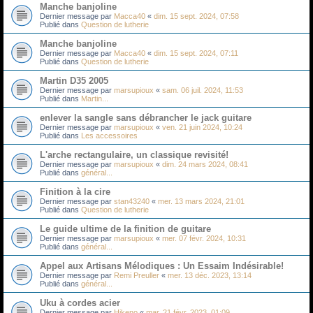
Manche banjoline
Dernier message par
Macca40
«
dim. 15 sept. 2024, 07:58
Publié dans
Question de lutherie
Manche banjoline
Dernier message par
Macca40
«
dim. 15 sept. 2024, 07:11
Publié dans
Question de lutherie
Martin D35 2005
Dernier message par
marsupioux
«
sam. 06 juil. 2024, 11:53
Publié dans
Martin...
enlever la sangle sans débrancher le jack guitare
Dernier message par
marsupioux
«
ven. 21 juin 2024, 10:24
Publié dans
Les accessoires
L'arche rectangulaire, un classique revisité!
Dernier message par
marsupioux
«
dim. 24 mars 2024, 08:41
Publié dans
général...
Finition à la cire
Dernier message par
stan43240
«
mer. 13 mars 2024, 21:01
Publié dans
Question de lutherie
Le guide ultime de la finition de guitare
Dernier message par
marsupioux
«
mer. 07 févr. 2024, 10:31
Publié dans
général...
Appel aux Artisans Mélodiques : Un Essaim Indésirable!
Dernier message par
Remi Preuller
«
mer. 13 déc. 2023, 13:14
Publié dans
général...
Uku à cordes acier
Dernier message par
Hikeno
«
mar. 21 févr. 2023, 01:09