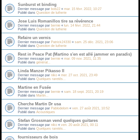
Sunburst et binding
Dernier message par
bob22
«
mar. 15 févr. 2022, 10:27
Publié dans
Question de lutherie
Jose Luis Romanillos tire sa révérence
Dernier message par
bernie
«
lun. 14 févr. 2022, 21:44
Publié dans
Question de lutherie
Refaire un vernis
Dernier message par
Patrick24330
«
sam. 25 déc. 2021, 23:06
Publié dans
Question de lutherie
Rest in Peace Pat (Martino s'en est allé jammer en paradis)
Dernier message par
bernie
«
mar. 09 nov. 2021, 11:35
Publié dans
général...
Linda Manzer Pikasso II
Dernier message par
niko
«
mer. 27 oct. 2021, 23:49
Publié dans
Quelques raretés...
Martine en Fusée
Dernier message par
bernie
«
sam. 18 sept. 2021, 20:19
Publié dans
Martin...
Cherche Martin Dr usa
Dernier message par
Pablodelom
«
ven. 27 août 2021, 10:52
Publié dans
Acoustiques
Stefan Grossman vend quelques guitares
Dernier message par
niko
«
ven. 20 août 2021, 00:11
Publié dans
Quelques raretés...
fournisseurs de bois