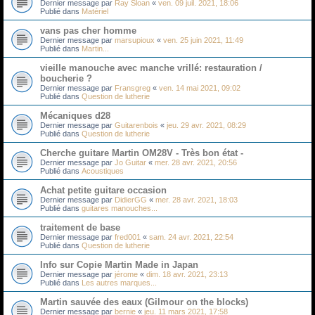
Dernier message par
Ray Sloan
«
ven. 09 juil. 2021, 18:06
Publié dans
Matériel
vans pas cher homme
Dernier message par
marsupioux
«
ven. 25 juin 2021, 11:49
Publié dans
Martin...
vieille manouche avec manche vrillé: restauration /
boucherie ?
Dernier message par
Fransgreg
«
ven. 14 mai 2021, 09:02
Publié dans
Question de lutherie
Mécaniques d28
Dernier message par
Guitarenbois
«
jeu. 29 avr. 2021, 08:29
Publié dans
Question de lutherie
Cherche guitare Martin OM28V - Très bon état -
Dernier message par
Jo Guitar
«
mer. 28 avr. 2021, 20:56
Publié dans
Acoustiques
Achat petite guitare occasion
Dernier message par
DidierGG
«
mer. 28 avr. 2021, 18:03
Publié dans
guitares manouches...
traitement de base
Dernier message par
fred001
«
sam. 24 avr. 2021, 22:54
Publié dans
Question de lutherie
Info sur Copie Martin Made in Japan
Dernier message par
jérome
«
dim. 18 avr. 2021, 23:13
Publié dans
Les autres marques...
Martin sauvée des eaux (Gilmour on the blocks)
Dernier message par
bernie
«
jeu. 11 mars 2021, 17:58