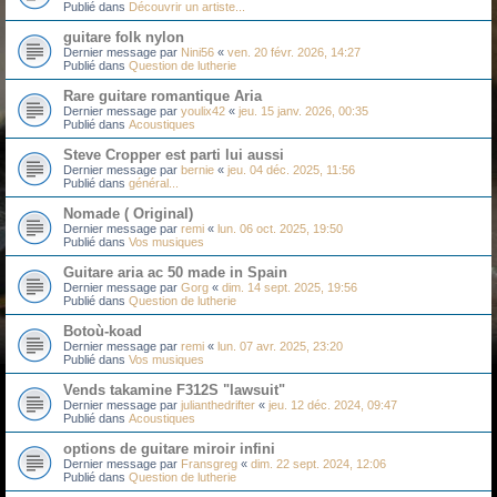
Publié dans
Découvrir un artiste...
guitare folk nylon
Dernier message par
Nini56
«
ven. 20 févr. 2026, 14:27
Publié dans
Question de lutherie
Rare guitare romantique Aria
Dernier message par
youlix42
«
jeu. 15 janv. 2026, 00:35
Publié dans
Acoustiques
Steve Cropper est parti lui aussi
Dernier message par
bernie
«
jeu. 04 déc. 2025, 11:56
Publié dans
général...
Nomade ( Original)
Dernier message par
remi
«
lun. 06 oct. 2025, 19:50
Publié dans
Vos musiques
Guitare aria ac 50 made in Spain
Dernier message par
Gorg
«
dim. 14 sept. 2025, 19:56
Publié dans
Question de lutherie
Botoù-koad
Dernier message par
remi
«
lun. 07 avr. 2025, 23:20
Publié dans
Vos musiques
Vends takamine F312S "lawsuit"
Dernier message par
julianthedrifter
«
jeu. 12 déc. 2024, 09:47
Publié dans
Acoustiques
options de guitare miroir infini
Dernier message par
Fransgreg
«
dim. 22 sept. 2024, 12:06
Publié dans
Question de lutherie