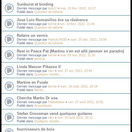
Sunburst et binding
Dernier message par
bob22
«
mar. 15 févr. 2022, 10:27
Publié dans
Question de lutherie
Jose Luis Romanillos tire sa révérence
Dernier message par
bernie
«
lun. 14 févr. 2022, 21:44
Publié dans
Question de lutherie
Refaire un vernis
Dernier message par
Patrick24330
«
sam. 25 déc. 2021, 23:06
Publié dans
Question de lutherie
Rest in Peace Pat (Martino s'en est allé jammer en paradis)
Dernier message par
bernie
«
mar. 09 nov. 2021, 11:35
Publié dans
général...
Linda Manzer Pikasso II
Dernier message par
niko
«
mer. 27 oct. 2021, 23:49
Publié dans
Quelques raretés...
Martine en Fusée
Dernier message par
bernie
«
sam. 18 sept. 2021, 20:19
Publié dans
Martin...
Cherche Martin Dr usa
Dernier message par
Pablodelom
«
ven. 27 août 2021, 10:52
Publié dans
Acoustiques
Stefan Grossman vend quelques guitares
Dernier message par
niko
«
ven. 20 août 2021, 00:11
Publié dans
Quelques raretés...
fournisseurs de bois