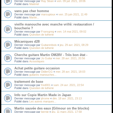
Dernier message par
Ray Sloan
«
ven. 09 juil. 2021, 18:06
Publié dans
Matériel
vans pas cher homme
Dernier message par
marsupioux
«
ven. 25 juin 2021, 11:49
Publié dans
Martin...
vieille manouche avec manche vrillé: restauration /
boucherie ?
Dernier message par
Fransgreg
«
ven. 14 mai 2021, 09:02
Publié dans
Question de lutherie
Mécaniques d28
Dernier message par
Guitarenbois
«
jeu. 29 avr. 2021, 08:29
Publié dans
Question de lutherie
Cherche guitare Martin OM28V - Très bon état -
Dernier message par
Jo Guitar
«
mer. 28 avr. 2021, 20:56
Publié dans
Acoustiques
Achat petite guitare occasion
Dernier message par
DidierGG
«
mer. 28 avr. 2021, 18:03
Publié dans
guitares manouches...
traitement de base
Dernier message par
fred001
«
sam. 24 avr. 2021, 22:54
Publié dans
Question de lutherie
Info sur Copie Martin Made in Japan
Dernier message par
jérome
«
dim. 18 avr. 2021, 23:13
Publié dans
Les autres marques...
Martin sauvée des eaux (Gilmour on the blocks)
Dernier message par
bernie
«
jeu. 11 mars 2021, 17:58