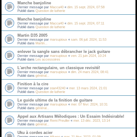
Manche banjoline
Dernier message par
Macca40
«
dim. 15 sept. 2024, 07:58
Publié dans
Question de lutherie
Manche banjoline
Dernier message par
Macca40
«
dim. 15 sept. 2024, 07:11
Publié dans
Question de lutherie
Martin D35 2005
Dernier message par
marsupioux
«
sam. 06 juil. 2024, 11:53
Publié dans
Martin...
enlever la sangle sans débrancher le jack guitare
Dernier message par
marsupioux
«
ven. 21 juin 2024, 10:24
Publié dans
Les accessoires
L'arche rectangulaire, un classique revisité!
Dernier message par
marsupioux
«
dim. 24 mars 2024, 08:41
Publié dans
général...
Finition à la cire
Dernier message par
stan43240
«
mer. 13 mars 2024, 21:01
Publié dans
Question de lutherie
Le guide ultime de la finition de guitare
Dernier message par
marsupioux
«
mer. 07 févr. 2024, 10:31
Publié dans
général...
Appel aux Artisans Mélodiques : Un Essaim Indésirable!
Dernier message par
Remi Preuller
«
mer. 13 déc. 2023, 13:14
Publié dans
général...
Uku à cordes acier
Dernier message par
Hikeno
«
mar. 21 févr. 2023, 01:09