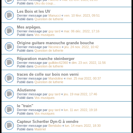
Publié dans
Uku du coup...
Les Bois et les UV
Dernier message par
Manucci
«
ven. 10 févr. 2023, 09:51
Publié dans
Question de lutherie
Mes arpèges.
Dernier message par
guy tard
«
mar. 06 déc. 2022, 17:16
Publié dans
Vos musiques
Origine guitare manouche grande bouche
Dernier message par
Niconico
«
jeu. 24 nov. 2022, 10:42
Publié dans
Question de lutherie
Réparation manche steinberger
Dernier message par
guilldec62360
«
dim. 23 oct. 2022, 11:56
Publié dans
Question de lutherie
traces de colle sur bois non verni
Dernier message par
Mandoline
«
mer. 25 mai 2022, 00:37
Publié dans
Question de lutherie
Aôutienne
Dernier message par
guy tard
«
jeu. 19 mai 2022, 17:46
Publié dans
Vos musiques
le "train"
Dernier message par
guy tard
«
lun. 11 avr. 2022, 19:18
Publié dans
Vos musiques
Capteur Schertler Dyn-G à vendre
Dernier message par
Bertdubo
«
lun. 14 mars 2022, 18:30
Publié dans
Matériel