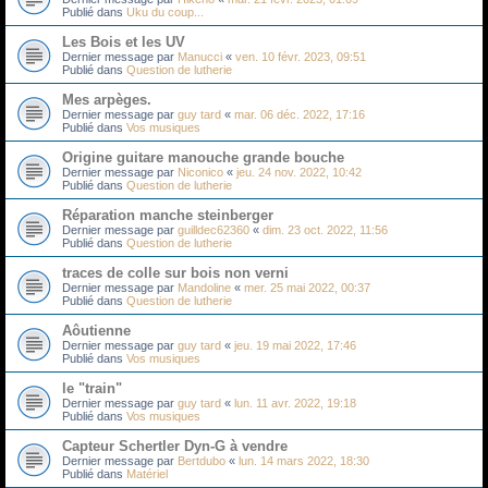
Publié dans
Uku du coup...
Les Bois et les UV
Dernier message par
Manucci
«
ven. 10 févr. 2023, 09:51
Publié dans
Question de lutherie
Mes arpèges.
Dernier message par
guy tard
«
mar. 06 déc. 2022, 17:16
Publié dans
Vos musiques
Origine guitare manouche grande bouche
Dernier message par
Niconico
«
jeu. 24 nov. 2022, 10:42
Publié dans
Question de lutherie
Réparation manche steinberger
Dernier message par
guilldec62360
«
dim. 23 oct. 2022, 11:56
Publié dans
Question de lutherie
traces de colle sur bois non verni
Dernier message par
Mandoline
«
mer. 25 mai 2022, 00:37
Publié dans
Question de lutherie
Aôutienne
Dernier message par
guy tard
«
jeu. 19 mai 2022, 17:46
Publié dans
Vos musiques
le "train"
Dernier message par
guy tard
«
lun. 11 avr. 2022, 19:18
Publié dans
Vos musiques
Capteur Schertler Dyn-G à vendre
Dernier message par
Bertdubo
«
lun. 14 mars 2022, 18:30
Publié dans
Matériel