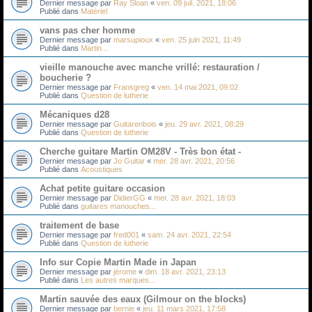
Dernier message par
Ray Sloan
«
ven. 09 juil. 2021, 18:06
Publié dans
Matériel
vans pas cher homme
Dernier message par
marsupioux
«
ven. 25 juin 2021, 11:49
Publié dans
Martin...
vieille manouche avec manche vrillé: restauration /
boucherie ?
Dernier message par
Fransgreg
«
ven. 14 mai 2021, 09:02
Publié dans
Question de lutherie
Mécaniques d28
Dernier message par
Guitarenbois
«
jeu. 29 avr. 2021, 08:29
Publié dans
Question de lutherie
Cherche guitare Martin OM28V - Très bon état -
Dernier message par
Jo Guitar
«
mer. 28 avr. 2021, 20:56
Publié dans
Acoustiques
Achat petite guitare occasion
Dernier message par
DidierGG
«
mer. 28 avr. 2021, 18:03
Publié dans
guitares manouches...
traitement de base
Dernier message par
fred001
«
sam. 24 avr. 2021, 22:54
Publié dans
Question de lutherie
Info sur Copie Martin Made in Japan
Dernier message par
jérome
«
dim. 18 avr. 2021, 23:13
Publié dans
Les autres marques...
Martin sauvée des eaux (Gilmour on the blocks)
Dernier message par
bernie
«
jeu. 11 mars 2021, 17:58