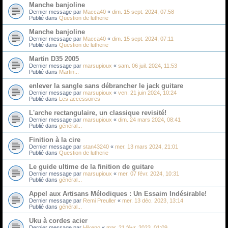
Manche banjoline
Dernier message par
Macca40
«
dim. 15 sept. 2024, 07:58
Publié dans
Question de lutherie
Manche banjoline
Dernier message par
Macca40
«
dim. 15 sept. 2024, 07:11
Publié dans
Question de lutherie
Martin D35 2005
Dernier message par
marsupioux
«
sam. 06 juil. 2024, 11:53
Publié dans
Martin...
enlever la sangle sans débrancher le jack guitare
Dernier message par
marsupioux
«
ven. 21 juin 2024, 10:24
Publié dans
Les accessoires
L'arche rectangulaire, un classique revisité!
Dernier message par
marsupioux
«
dim. 24 mars 2024, 08:41
Publié dans
général...
Finition à la cire
Dernier message par
stan43240
«
mer. 13 mars 2024, 21:01
Publié dans
Question de lutherie
Le guide ultime de la finition de guitare
Dernier message par
marsupioux
«
mer. 07 févr. 2024, 10:31
Publié dans
général...
Appel aux Artisans Mélodiques : Un Essaim Indésirable!
Dernier message par
Remi Preuller
«
mer. 13 déc. 2023, 13:14
Publié dans
général...
Uku à cordes acier
Dernier message par
Hikeno
«
mar. 21 févr. 2023, 01:09