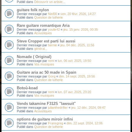
Publié dans
Découvrir un artiste...
guitare folk nylon
Dernier message par
Nini56
«
ven. 20 févr. 2026, 14:27
Publié dans
Question de lutherie
Rare guitare romantique Aria
Dernier message par
youlix42
«
jeu. 15 janv. 2026, 00:35
Publié dans
Acoustiques
Steve Cropper est parti lui aussi
Dernier message par
bernie
«
jeu. 04 déc. 2025, 11:56
Publié dans
général...
Nomade ( Original)
Dernier message par
remi
«
lun. 06 oct. 2025, 19:50
Publié dans
Vos musiques
Guitare aria ac 50 made in Spain
Dernier message par
Gorg
«
dim. 14 sept. 2025, 19:56
Publié dans
Question de lutherie
Botoù-koad
Dernier message par
remi
«
lun. 07 avr. 2025, 23:20
Publié dans
Vos musiques
Vends takamine F312S "lawsuit"
Dernier message par
julianthedrifter
«
jeu. 12 déc. 2024, 09:47
Publié dans
Acoustiques
options de guitare miroir infini
Dernier message par
Fransgreg
«
dim. 22 sept. 2024, 12:06
Publié dans
Question de lutherie