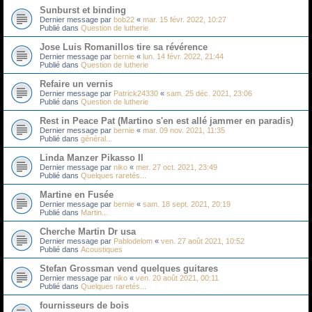
Sunburst et binding
Dernier message par
bob22
«
mar. 15 févr. 2022, 10:27
Publié dans
Question de lutherie
Jose Luis Romanillos tire sa révérence
Dernier message par
bernie
«
lun. 14 févr. 2022, 21:44
Publié dans
Question de lutherie
Refaire un vernis
Dernier message par
Patrick24330
«
sam. 25 déc. 2021, 23:06
Publié dans
Question de lutherie
Rest in Peace Pat (Martino s'en est allé jammer en paradis)
Dernier message par
bernie
«
mar. 09 nov. 2021, 11:35
Publié dans
général...
Linda Manzer Pikasso II
Dernier message par
niko
«
mer. 27 oct. 2021, 23:49
Publié dans
Quelques raretés...
Martine en Fusée
Dernier message par
bernie
«
sam. 18 sept. 2021, 20:19
Publié dans
Martin...
Cherche Martin Dr usa
Dernier message par
Pablodelom
«
ven. 27 août 2021, 10:52
Publié dans
Acoustiques
Stefan Grossman vend quelques guitares
Dernier message par
niko
«
ven. 20 août 2021, 00:11
Publié dans
Quelques raretés...
fournisseurs de bois