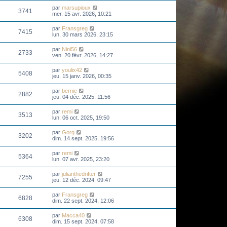
par
marsupioux
3741
mer. 15 avr. 2026, 10:21
par
Fransgreg
7415
lun. 30 mars 2026, 23:15
par
Nini56
2733
ven. 20 févr. 2026, 14:27
par
youlix42
5408
jeu. 15 janv. 2026, 00:35
par
bernie
2882
jeu. 04 déc. 2025, 11:56
par
remi
3513
lun. 06 oct. 2025, 19:50
par
Gorg
3202
dim. 14 sept. 2025, 19:56
par
remi
5364
lun. 07 avr. 2025, 23:20
par
julianthedrifter
7255
jeu. 12 déc. 2024, 09:47
par
Fransgreg
6828
dim. 22 sept. 2024, 12:06
par
Macca40
6308
dim. 15 sept. 2024, 07:58