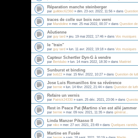
Réparation manche steinberger
par
guilldec62360
»
dim. 23 oct. 2022, 11:56
» dans
Question 
traces de colle sur bois non verni
par
Mandoline
»
mer. 25 mai 2022, 00:37
» dans
Question de 
Aôutienne
par
guy tard
»
jeu. 19 mai 2022, 17:46
» dans
Vos musiques
le "train"
par
guy tard
»
lun. 11 avr. 2022, 19:18
» dans
Vos musiques
Capteur Schertler Dyn-G à vendre
par
Bertdubo
»
lun. 14 mars 2022, 18:30
» dans
Matériel
Sunburst et binding
par
bob22
»
mar. 15 févr. 2022, 10:27
» dans
Question de lut
Jose Luis Romanillos tire sa révérence
par
bernie
»
lun. 14 févr. 2022, 21:44
» dans
Question de luth
Refaire un vernis
par
Patrick24330
»
sam. 25 déc. 2021, 23:06
» dans
Questio
Rest in Peace Pat (Martino s'en est allé jammer
par
bernie
»
mar. 09 nov. 2021, 11:35
» dans
général...
Linda Manzer Pikasso II
par
niko
»
mer. 27 oct. 2021, 23:49
» dans
Quelques raretés.
Martine en Fusée
par
bernie
»
sam. 18 sept. 2021, 20:19
» dans
Martin...