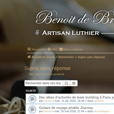
Raccourcis
FAQ
Nous contacter
Accueil du forum
Rechercher
Sujets sans réponse
Sujets sans réponse
Aller à la recherche avancée
Rechercher
Recherche avancée
SUJETS
Des idées d'activités de team building à Paris 
par
bartau
»
sam. 11 juil. 2026, 18:36
» dans
général...
Guitare de voyage pliable Journey
par
bartau
»
mer. 20 mai 2026, 21:44
» dans
Acoustiques