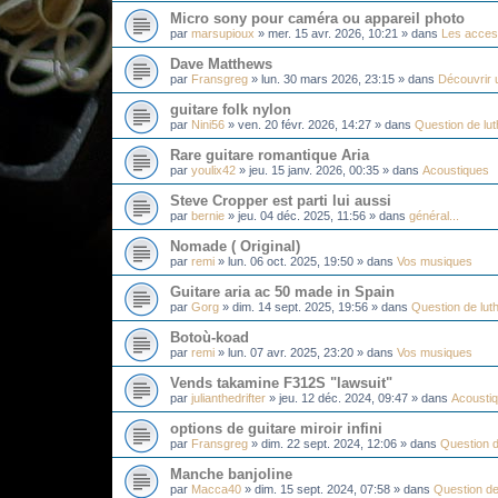
Micro sony pour caméra ou appareil photo
par
marsupioux
»
mer. 15 avr. 2026, 10:21
» dans
Les acces
Dave Matthews
par
Fransgreg
»
lun. 30 mars 2026, 23:15
» dans
Découvrir u
guitare folk nylon
par
Nini56
»
ven. 20 févr. 2026, 14:27
» dans
Question de lut
Rare guitare romantique Aria
par
youlix42
»
jeu. 15 janv. 2026, 00:35
» dans
Acoustiques
Steve Cropper est parti lui aussi
par
bernie
»
jeu. 04 déc. 2025, 11:56
» dans
général...
Nomade ( Original)
par
remi
»
lun. 06 oct. 2025, 19:50
» dans
Vos musiques
Guitare aria ac 50 made in Spain
par
Gorg
»
dim. 14 sept. 2025, 19:56
» dans
Question de luth
Botoù-koad
par
remi
»
lun. 07 avr. 2025, 23:20
» dans
Vos musiques
Vends takamine F312S "lawsuit"
par
julianthedrifter
»
jeu. 12 déc. 2024, 09:47
» dans
Acousti
options de guitare miroir infini
par
Fransgreg
»
dim. 22 sept. 2024, 12:06
» dans
Question d
Manche banjoline
par
Macca40
»
dim. 15 sept. 2024, 07:58
» dans
Question de