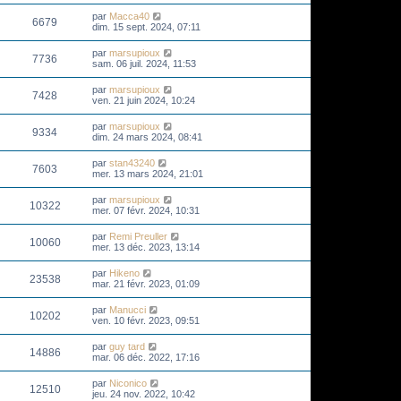
par
Macca40
6679
dim. 15 sept. 2024, 07:11
par
marsupioux
7736
sam. 06 juil. 2024, 11:53
par
marsupioux
7428
ven. 21 juin 2024, 10:24
par
marsupioux
9334
dim. 24 mars 2024, 08:41
par
stan43240
7603
mer. 13 mars 2024, 21:01
par
marsupioux
10322
mer. 07 févr. 2024, 10:31
par
Remi Preuller
10060
mer. 13 déc. 2023, 13:14
par
Hikeno
23538
mar. 21 févr. 2023, 01:09
par
Manucci
10202
ven. 10 févr. 2023, 09:51
par
guy tard
14886
mar. 06 déc. 2022, 17:16
par
Niconico
12510
jeu. 24 nov. 2022, 10:42