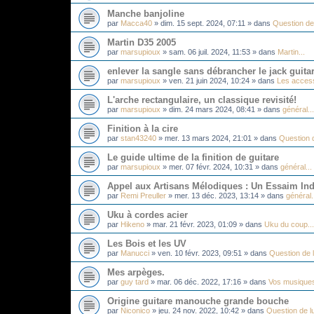
Manche banjoline
par
Macca40
»
dim. 15 sept. 2024, 07:11
» dans
Question de 
Martin D35 2005
par
marsupioux
»
sam. 06 juil. 2024, 11:53
» dans
Martin...
enlever la sangle sans débrancher le jack guita
par
marsupioux
»
ven. 21 juin 2024, 10:24
» dans
Les acces
L'arche rectangulaire, un classique revisité!
par
marsupioux
»
dim. 24 mars 2024, 08:41
» dans
général...
Finition à la cire
par
stan43240
»
mer. 13 mars 2024, 21:01
» dans
Question d
Le guide ultime de la finition de guitare
par
marsupioux
»
mer. 07 févr. 2024, 10:31
» dans
général...
Appel aux Artisans Mélodiques : Un Essaim Ind
par
Remi Preuller
»
mer. 13 déc. 2023, 13:14
» dans
général.
Uku à cordes acier
par
Hikeno
»
mar. 21 févr. 2023, 01:09
» dans
Uku du coup...
Les Bois et les UV
par
Manucci
»
ven. 10 févr. 2023, 09:51
» dans
Question de l
Mes arpèges.
par
guy tard
»
mar. 06 déc. 2022, 17:16
» dans
Vos musique
Origine guitare manouche grande bouche
par
Niconico
»
jeu. 24 nov. 2022, 10:42
» dans
Question de lu