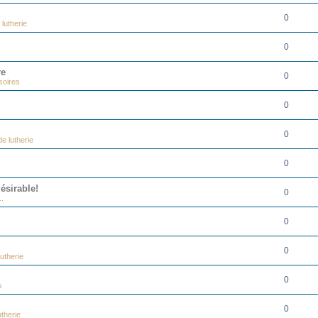
0
lutherie
0
re
0
soires
0
0
e lutherie
0
ésirable!
0
..
0
0
utherie
0
s
0
therie