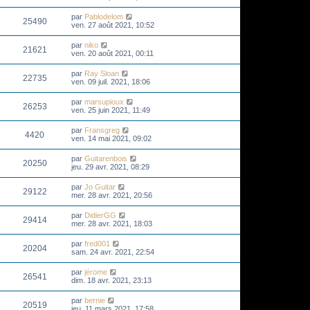
par
Pablodelom
25490
ven. 27 août 2021, 10:52
par
niko
21621
ven. 20 août 2021, 00:11
par
Ray Sloan
22735
ven. 09 juil. 2021, 18:06
par
marsupioux
26253
ven. 25 juin 2021, 11:49
par
Fransgreg
4420
ven. 14 mai 2021, 09:02
par
Guitarenbois
20250
jeu. 29 avr. 2021, 08:29
par
Jo Guitar
29122
mer. 28 avr. 2021, 20:56
par
DidierGG
29414
mer. 28 avr. 2021, 18:03
par
fred001
20204
sam. 24 avr. 2021, 22:54
par
jérome
26541
dim. 18 avr. 2021, 23:13
par
bernie
20519
jeu. 11 mars 2021, 17:58