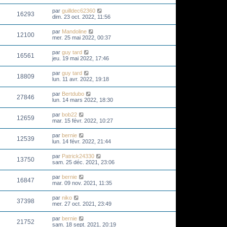
par
guilldec62360
16293
dim. 23 oct. 2022, 11:56
par
Mandoline
12100
mer. 25 mai 2022, 00:37
par
guy tard
16561
jeu. 19 mai 2022, 17:46
par
guy tard
18809
lun. 11 avr. 2022, 19:18
par
Bertdubo
27846
lun. 14 mars 2022, 18:30
par
bob22
12659
mar. 15 févr. 2022, 10:27
par
bernie
12539
lun. 14 févr. 2022, 21:44
par
Patrick24330
13750
sam. 25 déc. 2021, 23:06
par
bernie
16847
mar. 09 nov. 2021, 11:35
par
niko
37398
mer. 27 oct. 2021, 23:49
par
bernie
21752
sam. 18 sept. 2021, 20:19