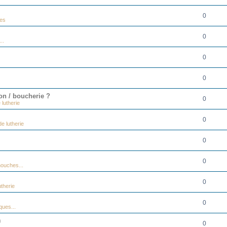
0
ues
0
..
0
0
on / boucherie ?
0
 lutherie
0
e lutherie
0
0
ouches...
0
therie
0
ques...
)
0