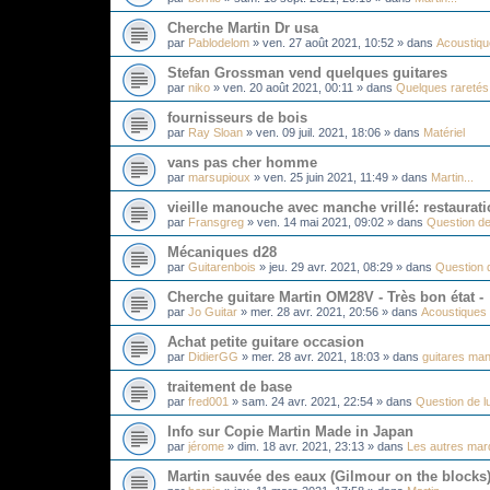
Cherche Martin Dr usa
par
Pablodelom
»
ven. 27 août 2021, 10:52
» dans
Acoustiq
Stefan Grossman vend quelques guitares
par
niko
»
ven. 20 août 2021, 00:11
» dans
Quelques raretés.
fournisseurs de bois
par
Ray Sloan
»
ven. 09 juil. 2021, 18:06
» dans
Matériel
vans pas cher homme
par
marsupioux
»
ven. 25 juin 2021, 11:49
» dans
Martin...
vieille manouche avec manche vrillé: restaurati
par
Fransgreg
»
ven. 14 mai 2021, 09:02
» dans
Question de
Mécaniques d28
par
Guitarenbois
»
jeu. 29 avr. 2021, 08:29
» dans
Question d
Cherche guitare Martin OM28V - Très bon état -
par
Jo Guitar
»
mer. 28 avr. 2021, 20:56
» dans
Acoustiques
Achat petite guitare occasion
par
DidierGG
»
mer. 28 avr. 2021, 18:03
» dans
guitares man
traitement de base
par
fred001
»
sam. 24 avr. 2021, 22:54
» dans
Question de lu
Info sur Copie Martin Made in Japan
par
jérome
»
dim. 18 avr. 2021, 23:13
» dans
Les autres mar
Martin sauvée des eaux (Gilmour on the blocks