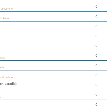
0
de lutherie
0
lutherie
0
0
0
0
herie
0
erie
0
n de lutherie
 en paradis)
0
0
..
0