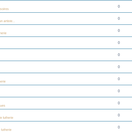
0
soires
0
n artiste...
0
herie
0
0
0
0
erie
0
0
ques
0
e lutherie
0
 lutherie