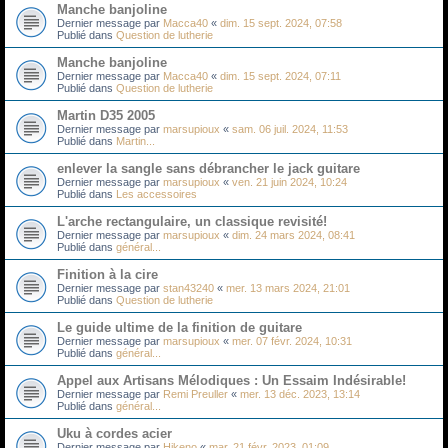
Manche banjoline
Dernier message par
Macca40
«
dim. 15 sept. 2024, 07:58
Publié dans
Question de lutherie
Manche banjoline
Dernier message par
Macca40
«
dim. 15 sept. 2024, 07:11
Publié dans
Question de lutherie
Martin D35 2005
Dernier message par
marsupioux
«
sam. 06 juil. 2024, 11:53
Publié dans
Martin...
enlever la sangle sans débrancher le jack guitare
Dernier message par
marsupioux
«
ven. 21 juin 2024, 10:24
Publié dans
Les accessoires
L'arche rectangulaire, un classique revisité!
Dernier message par
marsupioux
«
dim. 24 mars 2024, 08:41
Publié dans
général...
Finition à la cire
Dernier message par
stan43240
«
mer. 13 mars 2024, 21:01
Publié dans
Question de lutherie
Le guide ultime de la finition de guitare
Dernier message par
marsupioux
«
mer. 07 févr. 2024, 10:31
Publié dans
général...
Appel aux Artisans Mélodiques : Un Essaim Indésirable!
Dernier message par
Remi Preuller
«
mer. 13 déc. 2023, 13:14
Publié dans
général...
Uku à cordes acier
Dernier message par
Hikeno
«
mar. 21 févr. 2023, 01:09