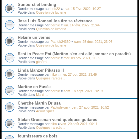
Sunburst et binding
Dernier message par
bob22
«
mar. 15 févr. 2022, 10:27
Publié dans
Question de lutherie
Jose Luis Romanillos tire sa révérence
Dernier message par
bernie
«
lun. 14 févr. 2022, 21:44
Publié dans
Question de lutherie
Refaire un vernis
Dernier message par
Patrick24330
«
sam. 25 déc. 2021, 23:06
Publié dans
Question de lutherie
Rest in Peace Pat (Martino s'en est allé jammer en paradis)
Dernier message par
bernie
«
mar. 09 nov. 2021, 11:35
Publié dans
général...
Linda Manzer Pikasso II
Dernier message par
niko
«
mer. 27 oct. 2021, 23:49
Publié dans
Quelques raretés...
Martine en Fusée
Dernier message par
bernie
«
sam. 18 sept. 2021, 20:19
Publié dans
Martin...
Cherche Martin Dr usa
Dernier message par
Pablodelom
«
ven. 27 août 2021, 10:52
Publié dans
Acoustiques
Stefan Grossman vend quelques guitares
Dernier message par
niko
«
ven. 20 août 2021, 00:11
Publié dans
Quelques raretés...
fournisseurs de bois