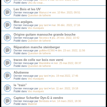
Publié dans
Uku du coup...
Les Bois et les UV
Dernier message par
Manucci
«
ven. 10 févr. 2023, 09:51
Publié dans
Question de lutherie
Mes arpèges.
Dernier message par
guy tard
«
mar. 06 déc. 2022, 17:16
Publié dans
Vos musiques
Origine guitare manouche grande bouche
Dernier message par
Niconico
«
jeu. 24 nov. 2022, 10:42
Publié dans
Question de lutherie
Réparation manche steinberger
Dernier message par
guilldec62360
«
dim. 23 oct. 2022, 11:56
Publié dans
Question de lutherie
traces de colle sur bois non verni
Dernier message par
Mandoline
«
mer. 25 mai 2022, 00:37
Publié dans
Question de lutherie
Aôutienne
Dernier message par
guy tard
«
jeu. 19 mai 2022, 17:46
Publié dans
Vos musiques
le "train"
Dernier message par
guy tard
«
lun. 11 avr. 2022, 19:18
Publié dans
Vos musiques
Capteur Schertler Dyn-G à vendre
Dernier message par
Bertdubo
«
lun. 14 mars 2022, 18:30
Publié dans
Matériel