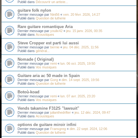
Publié dans
Découvrir un artiste...
guitare folk nylon
Dernier message par
Nini56
«
ven. 20 févr. 2026, 14:27
Publié dans
Question de lutherie
Rare guitare romantique Aria
Dernier message par
youlix42
«
jeu. 15 janv. 2026, 00:35
Publié dans
Acoustiques
Steve Cropper est parti lui aussi
Dernier message par
bernie
«
jeu. 04 déc. 2025, 11:56
Publié dans
général...
Nomade ( Original)
Dernier message par
remi
«
lun. 06 oct. 2025, 19:50
Publié dans
Vos musiques
Guitare aria ac 50 made in Spain
Dernier message par
Gorg
«
dim. 14 sept. 2025, 19:56
Publié dans
Question de lutherie
Botoù-koad
Dernier message par
remi
«
lun. 07 avr. 2025, 23:20
Publié dans
Vos musiques
Vends takamine F312S "lawsuit"
Dernier message par
julianthedrifter
«
jeu. 12 déc. 2024, 09:47
Publié dans
Acoustiques
options de guitare miroir infini
Dernier message par
Fransgreg
«
dim. 22 sept. 2024, 12:06
Publié dans
Question de lutherie