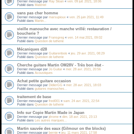
Dernier message par
Ray Sloan
«
ven. 09 juil. 2021, 18:06
Publié dans
Matériel
vans pas cher homme
Dernier message par
marsupioux
«
ven. 25 juin 2021, 11:49
Publié dans
Martin...
vieille manouche avec manche vrillé: restauration /
boucherie ?
Dernier message par
Fransgreg
«
ven. 14 mai 2021, 09:02
Publié dans
Question de lutherie
Mécaniques d28
Dernier message par
Guitarenbois
«
jeu. 29 avr. 2021, 08:29
Publié dans
Question de lutherie
Cherche guitare Martin OM28V - Très bon état -
Dernier message par
Jo Guitar
«
mer. 28 avr. 2021, 20:56
Publié dans
Acoustiques
Achat petite guitare occasion
Dernier message par
DidierGG
«
mer. 28 avr. 2021, 18:03
Publié dans
guitares manouches...
traitement de base
Dernier message par
fred001
«
sam. 24 avr. 2021, 22:54
Publié dans
Question de lutherie
Info sur Copie Martin Made in Japan
Dernier message par
jérome
«
dim. 18 avr. 2021, 23:13
Publié dans
Les autres marques...
Martin sauvée des eaux (Gilmour on the blocks)
Dernier message par
bernie
«
jeu. 11 mars 2021, 17:58