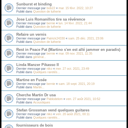
Sunburst et binding
Dernier message par
bob22
«
mar. 15 févr. 2022, 10:27
Publié dans
Question de lutherie
Jose Luis Romanillos tire sa révérence
Dernier message par
bernie
«
lun. 14 févr. 2022, 21:44
Publié dans
Question de lutherie
Refaire un vernis
Dernier message par
Patrick24330
«
sam. 25 déc. 2021, 23:06
Publié dans
Question de lutherie
Rest in Peace Pat (Martino s'en est allé jammer en paradis)
Dernier message par
bernie
«
mar. 09 nov. 2021, 11:35
Publié dans
général...
Linda Manzer Pikasso II
Dernier message par
niko
«
mer. 27 oct. 2021, 23:49
Publié dans
Quelques raretés...
Martine en Fusée
Dernier message par
bernie
«
sam. 18 sept. 2021, 20:19
Publié dans
Martin...
Cherche Martin Dr usa
Dernier message par
Pablodelom
«
ven. 27 août 2021, 10:52
Publié dans
Acoustiques
Stefan Grossman vend quelques guitares
Dernier message par
niko
«
ven. 20 août 2021, 00:11
Publié dans
Quelques raretés...
fournisseurs de bois