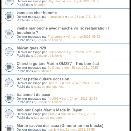
Dernier message par
Ray Sloan
«
ven. 09 juil. 2021, 18:06
Publié dans
Matériel
vans pas cher homme
Dernier message par
marsupioux
«
ven. 25 juin 2021, 11:49
Publié dans
Martin...
vieille manouche avec manche vrillé: restauration /
boucherie ?
Dernier message par
Fransgreg
«
ven. 14 mai 2021, 09:02
Publié dans
Question de lutherie
Mécaniques d28
Dernier message par
Guitarenbois
«
jeu. 29 avr. 2021, 08:29
Publié dans
Question de lutherie
Cherche guitare Martin OM28V - Très bon état -
Dernier message par
Jo Guitar
«
mer. 28 avr. 2021, 20:56
Publié dans
Acoustiques
Achat petite guitare occasion
Dernier message par
DidierGG
«
mer. 28 avr. 2021, 18:03
Publié dans
guitares manouches...
traitement de base
Dernier message par
fred001
«
sam. 24 avr. 2021, 22:54
Publié dans
Question de lutherie
Info sur Copie Martin Made in Japan
Dernier message par
jérome
«
dim. 18 avr. 2021, 23:13
Publié dans
Les autres marques...
Martin sauvée des eaux (Gilmour on the blocks)
Dernier message par
bernie
«
jeu. 11 mars 2021, 17:58