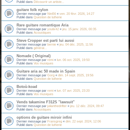
Publié dans
Découvrir un artiste...
guitare folk nylon
Dernier message par
Nini56
«
ven. 20 févr. 2026, 14:27
Publié dans
Question de lutherie
Rare guitare romantique Aria
Dernier message par
youlix42
«
jeu. 15 janv. 2026, 00:35
Publié dans
Acoustiques
Steve Cropper est parti lui aussi
Dernier message par
bernie
«
jeu. 04 déc. 2025, 11:56
Publié dans
général...
Nomade ( Original)
Dernier message par
remi
«
lun. 06 oct. 2025, 19:50
Publié dans
Vos musiques
Guitare aria ac 50 made in Spain
Dernier message par
Gorg
«
dim. 14 sept. 2025, 19:56
Publié dans
Question de lutherie
Botoù-koad
Dernier message par
remi
«
lun. 07 avr. 2025, 23:20
Publié dans
Vos musiques
Vends takamine F312S "lawsuit"
Dernier message par
julianthedrifter
«
jeu. 12 déc. 2024, 09:47
Publié dans
Acoustiques
options de guitare miroir infini
Dernier message par
Fransgreg
«
dim. 22 sept. 2024, 12:06
Publié dans
Question de lutherie