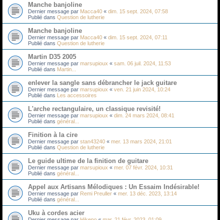
Manche banjoline
Dernier message par
Macca40
«
dim. 15 sept. 2024, 07:58
Publié dans
Question de lutherie
Manche banjoline
Dernier message par
Macca40
«
dim. 15 sept. 2024, 07:11
Publié dans
Question de lutherie
Martin D35 2005
Dernier message par
marsupioux
«
sam. 06 juil. 2024, 11:53
Publié dans
Martin...
enlever la sangle sans débrancher le jack guitare
Dernier message par
marsupioux
«
ven. 21 juin 2024, 10:24
Publié dans
Les accessoires
L'arche rectangulaire, un classique revisité!
Dernier message par
marsupioux
«
dim. 24 mars 2024, 08:41
Publié dans
général...
Finition à la cire
Dernier message par
stan43240
«
mer. 13 mars 2024, 21:01
Publié dans
Question de lutherie
Le guide ultime de la finition de guitare
Dernier message par
marsupioux
«
mer. 07 févr. 2024, 10:31
Publié dans
général...
Appel aux Artisans Mélodiques : Un Essaim Indésirable!
Dernier message par
Remi Preuller
«
mer. 13 déc. 2023, 13:14
Publié dans
général...
Uku à cordes acier
Dernier message par
Hikeno
«
mar. 21 févr. 2023, 01:09