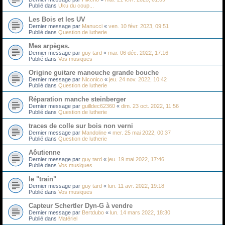
Publié dans
Uku du coup...
Les Bois et les UV
Dernier message par
Manucci
«
ven. 10 févr. 2023, 09:51
Publié dans
Question de lutherie
Mes arpèges.
Dernier message par
guy tard
«
mar. 06 déc. 2022, 17:16
Publié dans
Vos musiques
Origine guitare manouche grande bouche
Dernier message par
Niconico
«
jeu. 24 nov. 2022, 10:42
Publié dans
Question de lutherie
Réparation manche steinberger
Dernier message par
guilldec62360
«
dim. 23 oct. 2022, 11:56
Publié dans
Question de lutherie
traces de colle sur bois non verni
Dernier message par
Mandoline
«
mer. 25 mai 2022, 00:37
Publié dans
Question de lutherie
Aôutienne
Dernier message par
guy tard
«
jeu. 19 mai 2022, 17:46
Publié dans
Vos musiques
le "train"
Dernier message par
guy tard
«
lun. 11 avr. 2022, 19:18
Publié dans
Vos musiques
Capteur Schertler Dyn-G à vendre
Dernier message par
Bertdubo
«
lun. 14 mars 2022, 18:30
Publié dans
Matériel