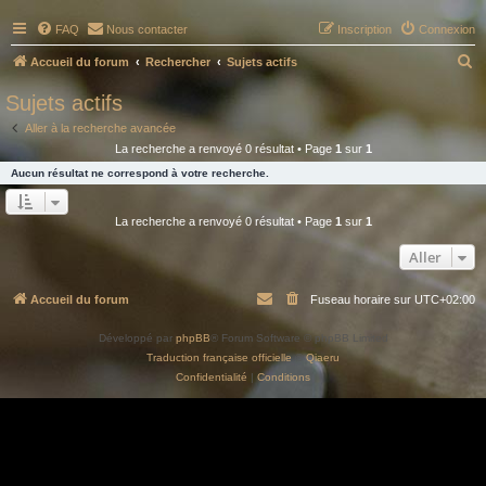
FAQ
Nous contacter
Inscription
Connexion
R
Accueil du forum
Rechercher
Sujets actifs
e
Sujets actifs
c
Aller à la recherche avancée
h
La recherche a renvoyé 0 résultat • Page
1
sur
1
e
Aucun résultat ne correspond à votre recherche.
r
c
La recherche a renvoyé 0 résultat • Page
1
sur
1
h
Aller
e
r
Accueil du forum
Fuseau horaire sur
UTC+02:00
Développé par
phpBB
® Forum Software © phpBB Limited
Traduction française officielle
©
Qiaeru
Confidentialité
|
Conditions