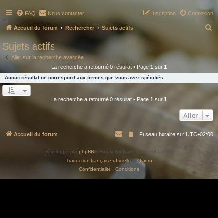
FAQ
Nous contacter
Inscription
Connexion
R
Accueil du forum
Rechercher
Sujets actifs
e
Sujets actifs
c
Aller sur la recherche avancée
h
La recherche a retourné 0 résultat • Page
1
sur
1
e
Aucun résultat ne correspond aux termes que vous avez spécifiés.
r
c
La recherche a retourné 0 résultat • Page
1
sur
1
h
Aller
e
r
Accueil du forum
Fuseau horaire sur
UTC+02:00
Développé par
phpBB
® Forum Software © phpBB Limited
Traduction française officielle
©
Qiaeru
Confidentialité
|
Conditions