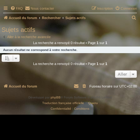
FAQ
Nous contacter
Inscription
Connexion
R
Accueil du forum
Rechercher
Sujets actifs
e
Sujets actifs
c
Aller à la recherche avancée
h
La recherche a renvoyé 0 résultat • Page
1
sur
1
e
Aucun résultat ne correspond à votre recherche.
r
c
La recherche a renvoyé 0 résultat • Page
1
sur
1
h
Aller
e
r
Accueil du forum
Fuseau horaire sur
UTC+02:00
Développé par
phpBB
® Forum Software © phpBB Limited
Traduction française officielle
©
Qiaeru
Confidentialité
|
Conditions