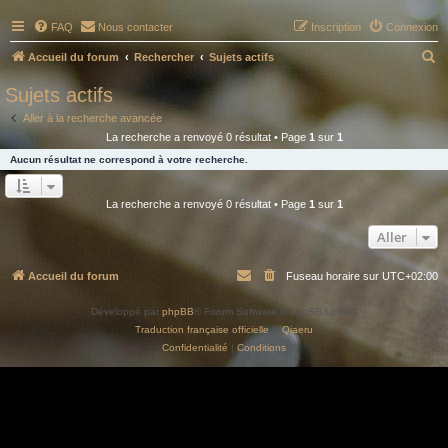
FAQ
Nous contacter
Inscription
Connexion
R
Accueil du forum
Rechercher
Sujets actifs
e
Sujets actifs
c
Aller à la recherche avancée
h
La recherche a renvoyé 0 résultat • Page
1
sur
1
e
Aucun résultat ne correspond à votre recherche.
r
c
La recherche a renvoyé 0 résultat • Page
1
sur
1
h
Aller
e
r
Accueil du forum
Fuseau horaire sur
UTC+02:00
Développé par
phpBB
® Forum Software © phpBB Limited
Traduction française officielle
©
Qiaeru
Confidentialité
|
Conditions