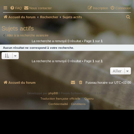
FAQ
Nous contacter
Inscription
Connexion
R
Accueil du forum
Rechercher
Sujets actifs
e
Sujets actifs
c
Aller à la recherche avancée
h
La recherche a renvoyé 0 résultat • Page
1
sur
1
e
Aucun résultat ne correspond à votre recherche.
r
c
La recherche a renvoyé 0 résultat • Page
1
sur
1
h
Aller
e
r
Accueil du forum
Fuseau horaire sur
UTC+02:00
Développé par
phpBB
® Forum Software © phpBB Limited
Traduction française officielle
©
Qiaeru
Confidentialité
|
Conditions