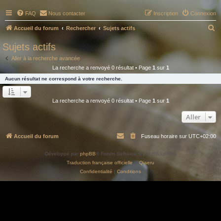
FAQ
Nous contacter
Inscription
Connexion
R
Accueil du forum
Rechercher
Sujets actifs
e
Sujets actifs
c
Aller à la recherche avancée
h
La recherche a renvoyé 0 résultat • Page
1
sur
1
e
Aucun résultat ne correspond à votre recherche.
r
c
La recherche a renvoyé 0 résultat • Page
1
sur
1
h
Aller
e
r
Accueil du forum
Fuseau horaire sur
UTC+02:00
Développé par
phpBB
® Forum Software © phpBB Limited
Traduction française officielle
©
Qiaeru
Confidentialité
|
Conditions