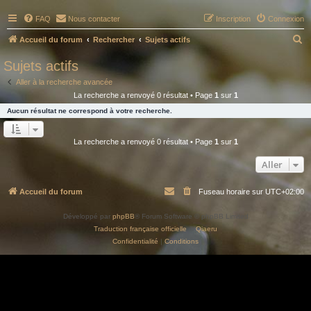
FAQ
Nous contacter
Inscription
Connexion
R
Accueil du forum
Rechercher
Sujets actifs
e
Sujets actifs
c
Aller à la recherche avancée
h
La recherche a renvoyé 0 résultat • Page
1
sur
1
e
Aucun résultat ne correspond à votre recherche.
r
c
La recherche a renvoyé 0 résultat • Page
1
sur
1
h
Aller
e
r
Accueil du forum
Fuseau horaire sur
UTC+02:00
Développé par
phpBB
® Forum Software © phpBB Limited
Traduction française officielle
©
Qiaeru
Confidentialité
|
Conditions