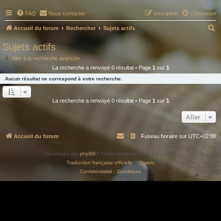
FAQ
Nous contacter
Inscription
Connexion
R
Accueil du forum
Rechercher
Sujets actifs
e
Sujets actifs
c
Aller à la recherche avancée
h
La recherche a renvoyé 0 résultat • Page
1
sur
1
e
Aucun résultat ne correspond à votre recherche.
r
c
La recherche a renvoyé 0 résultat • Page
1
sur
1
h
Aller
e
r
Accueil du forum
Fuseau horaire sur
UTC+02:00
Développé par
phpBB
® Forum Software © phpBB Limited
Traduction française officielle
©
Qiaeru
Confidentialité
|
Conditions