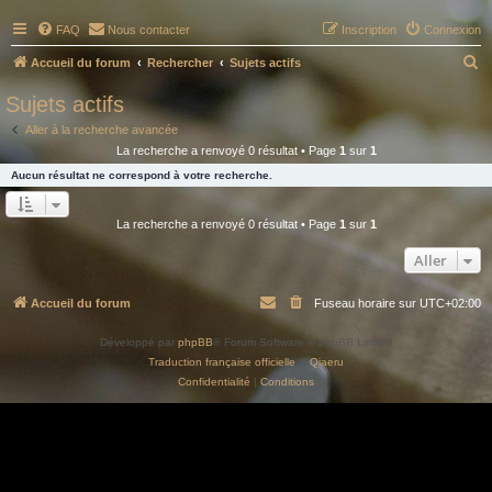
FAQ
Nous contacter
Inscription
Connexion
R
Accueil du forum
Rechercher
Sujets actifs
e
Sujets actifs
c
Aller à la recherche avancée
h
La recherche a renvoyé 0 résultat • Page
1
sur
1
e
Aucun résultat ne correspond à votre recherche.
r
c
La recherche a renvoyé 0 résultat • Page
1
sur
1
h
Aller
e
r
Accueil du forum
Fuseau horaire sur
UTC+02:00
Développé par
phpBB
® Forum Software © phpBB Limited
Traduction française officielle
©
Qiaeru
Confidentialité
|
Conditions