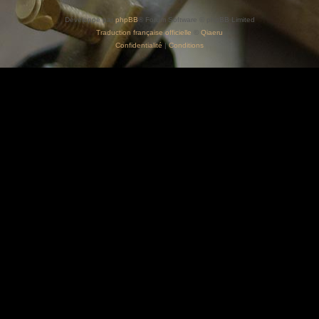
Développé par
phpBB
® Forum Software © phpBB Limited
Traduction française officielle
©
Qiaeru
Confidentialité
|
Conditions