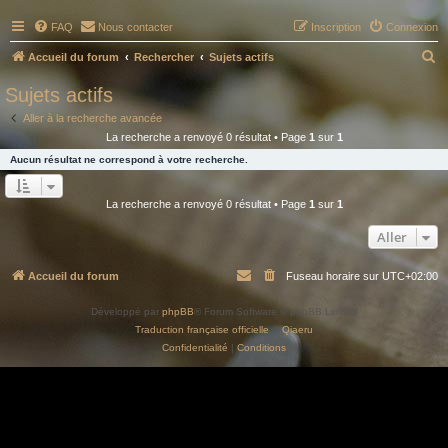
FAQ
Nous contacter
Inscription
Connexion
R
Accueil du forum
Rechercher
Sujets actifs
e
Sujets actifs
c
Aller à la recherche avancée
h
La recherche a renvoyé 0 résultat • Page
1
sur
1
e
Aucun résultat ne correspond à votre recherche.
r
c
La recherche a renvoyé 0 résultat • Page
1
sur
1
h
Aller
e
r
Accueil du forum
Fuseau horaire sur
UTC+02:00
Développé par
phpBB
® Forum Software © phpBB Limited
Traduction française officielle
©
Qiaeru
Confidentialité
|
Conditions