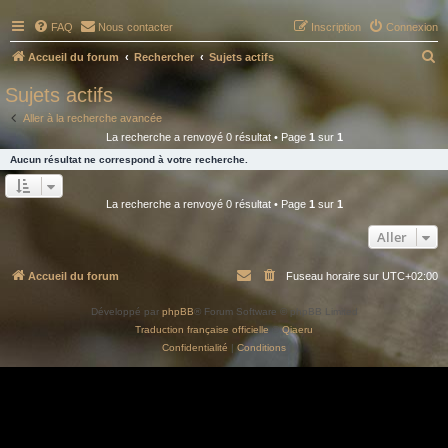
FAQ
Nous contacter
Inscription
Connexion
R
Accueil du forum
Rechercher
Sujets actifs
e
Sujets actifs
c
Aller à la recherche avancée
h
La recherche a renvoyé 0 résultat • Page
1
sur
1
e
Aucun résultat ne correspond à votre recherche.
r
c
La recherche a renvoyé 0 résultat • Page
1
sur
1
h
Aller
e
r
Accueil du forum
Fuseau horaire sur
UTC+02:00
Développé par
phpBB
® Forum Software © phpBB Limited
Traduction française officielle
©
Qiaeru
Confidentialité
|
Conditions