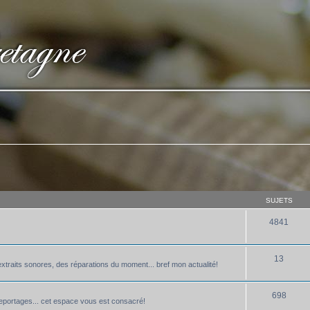
SUJETS
4841
13
xtraits sonores, des réparations du moment... bref mon actualité!
698
 reportages... cet espace vous est consacré!