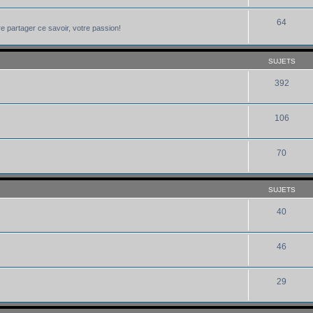
64
e partager ce savoir, votre passion!
SUJETS
392
106
70
SUJETS
40
46
29