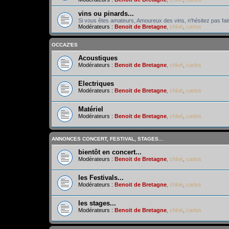
vins ou pinards...
Si vous êtes amateurs, Amoureux des vins, n'hésitez pas fair
Modérateurs :
Benoit de Bretagne
,
chloé
,
carlos
OCCAZ'ES
Acoustiques
Modérateurs :
Benoit de Bretagne
,
chloé
,
carlos
Electriques
Modérateurs :
Benoit de Bretagne
,
chloé
,
carlos
Matériel
Modérateurs :
Benoit de Bretagne
,
chloé
,
carlos
ANNONCES CONCERT, FESTIVAL, STAGES...
bientôt en concert...
Modérateurs :
Benoit de Bretagne
,
chloé
,
carlos
les Festivals...
Modérateurs :
Benoit de Bretagne
,
chloé
,
carlos
les stages...
Modérateurs :
Benoit de Bretagne
,
chloé
,
carlos