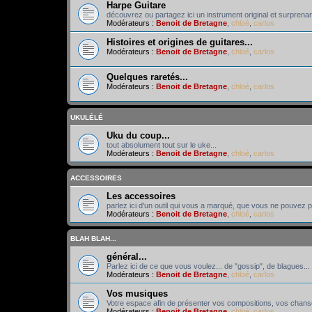
Harpe Guitare
découvrez ou partagez ici un instrument original et surprenant
Modérateurs :
Benoit de Bretagne
,
chloé
,
carlos
Histoires et origines de guitares...
Modérateurs :
Benoit de Bretagne
,
chloé
,
carlos
Quelques raretés...
Modérateurs :
Benoit de Bretagne
,
chloé
,
carlos
UKULÉLÉ
Uku du coup...
tout absolument tout sur le uke...
Modérateurs :
Benoit de Bretagne
,
chloé
,
carlos
ACCESSOIRES
Les accessoires
parlez ici d'un outil qui vous a marqué, que vous ne pouvez pl
Modérateurs :
Benoit de Bretagne
,
chloé
,
carlos
BLAH BLAH...
général...
Parlez ici de ce que vous voulez... de "gossip", de blagues... 
Modérateurs :
Benoit de Bretagne
,
chloé
,
carlos
Vos musiques
Votre espace afin de présenter vos compositions, vos chans
Modérateurs :
Benoit de Bretagne
,
chloé
,
carlos