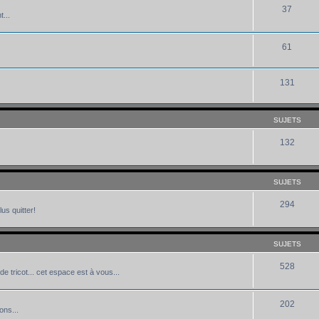
37
...
61
131
SUJETS
132
SUJETS
294
us quitter!
SUJETS
528
de tricot... cet espace est à vous...
202
ons...