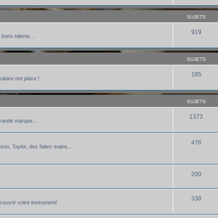
SUJETS
919
 bons talents...
SUJETS
185
uitare ont place !
SUJETS
1373
grande marque...
476
bson, Taylor, des faites mains...
200
338
écouvrir votre instrument!