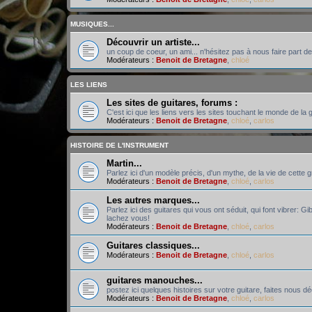
MUSIQUES...
Découvrir un artiste...
un coup de coeur, un ami... n'hésitez pas à nous faire part de
Modérateurs :
Benoit de Bretagne
,
chloé
LES LIENS
Les sites de guitares, forums :
C'est ici que les liens vers les sites touchant le monde de la g
Modérateurs :
Benoit de Bretagne
,
chloé
,
carlos
HISTOIRE DE L'INSTRUMENT
Martin...
Parlez ici d'un modèle précis, d'un mythe, de la vie de cette 
Modérateurs :
Benoit de Bretagne
,
chloé
,
carlos
Les autres marques...
Parlez ici des guitares qui vous ont séduit, qui font vibrer: Gi
lachez vous!
Modérateurs :
Benoit de Bretagne
,
chloé
,
carlos
Guitares classiques...
Modérateurs :
Benoit de Bretagne
,
chloé
,
carlos
guitares manouches...
postez ici quelques histoires sur votre guitare, faites nous d
Modérateurs :
Benoit de Bretagne
,
chloé
,
carlos