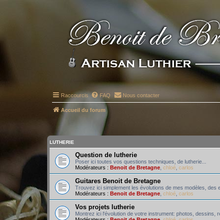
Raccourcis
FAQ
Nous contacter
Accueil du forum
LUTHERIE
Question de lutherie
Poser ici toutes vos questions techniques, de lutherie...
Modérateurs :
Benoit de Bretagne
,
chloé
,
carlos
Guitares Benoit de Bretagne
Trouvez ici simplement les évolutions de mes modèles, des e
Modérateurs :
Benoit de Bretagne
,
chloé
,
carlos
Vos projets lutherie
Montrez ici l'évolution de votre instrument: photos, dessins,
Modérateurs :
Benoit de Bretagne
,
chloé
,
carlos