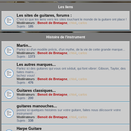
Les liens
Les sites de guitares, forums :
C'est ici que les liens vers les sites touchant le monde de la guitare ont place !
Modérateurs :
Benoit de Bretagne
,
chloé
,
carlos
Sujets :
185
Histoire de l'instrument
Martin...
Parlez ici d'un modèle précis, d'un mythe, de la vie de cette grande marque...
Modérateurs :
Benoit de Bretagne
,
chloé
,
carlos
Sujets :
1373
Les autres marques...
Parlez ici des guitares qui vous ont séduit, qui font vibrer: Gibson, Taylor, des
faites mains...
lachez vous!
Modérateurs :
Benoit de Bretagne
,
chloé
,
carlos
Sujets :
476
Guitares classiques...
Modérateurs :
Benoit de Bretagne
,
chloé
,
carlos
Sujets :
200
guitares manouches...
postez ici quelques histoires sur votre guitare, faites nous découvrir votre
instrument!
Modérateurs :
Benoit de Bretagne
,
chloé
,
carlos
Sujets :
338
Harpe Guitare