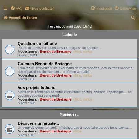
FAQ
Nous contacter
Inscription
Connexion
R
Accueil du forum
e
Il est jeu. 06 août 2026, 16:42
c
Lutherie
h
Question de lutherie
e
Poser ici toutes vos questions techniques, de lutherie...
Modérateurs :
Benoit de Bretagne
,
chloé
,
carlos
r
Sujets :
4841
c
Guitares Benoit de Bretagne
Trouvez ici simplement les évolutions de mes modèles, des extraits sonores,
h
des réparations du moment... bref mon actualité!
Modérateurs :
Benoit de Bretagne
,
chloé
,
carlos
e
Sujets :
13
r
Vos projets lutherie
Montrez ici l'évolution de votre instrument: photos, dessins, reportages... cet
espace vous est consacré!
Modérateurs :
Benoit de Bretagne
,
chloé
,
carlos
Sujets :
698
Musiques...
Découvrir un artiste...
un coup de coeur, un ami... n'hésitez pas à nous faire part de bons talents...
Modérateurs :
Benoit de Bretagne
,
chloé
Sujets :
919