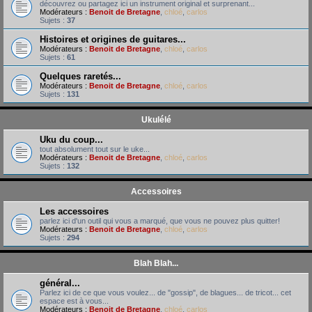
découvrez ou partagez ici un instrument original et surprenant...
Modérateurs :
Benoit de Bretagne
,
chloé
,
carlos
Sujets :
37
Histoires et origines de guitares...
Modérateurs :
Benoit de Bretagne
,
chloé
,
carlos
Sujets :
61
Quelques raretés...
Modérateurs :
Benoit de Bretagne
,
chloé
,
carlos
Sujets :
131
Ukulélé
Uku du coup...
tout absolument tout sur le uke...
Modérateurs :
Benoit de Bretagne
,
chloé
,
carlos
Sujets :
132
Accessoires
Les accessoires
parlez ici d'un outil qui vous a marqué, que vous ne pouvez plus quitter!
Modérateurs :
Benoit de Bretagne
,
chloé
,
carlos
Sujets :
294
Blah Blah...
général...
Parlez ici de ce que vous voulez... de "gossip", de blagues... de tricot... cet
espace est à vous...
Modérateurs :
Benoit de Bretagne
,
chloé
,
carlos