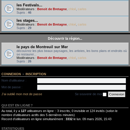
les Festivals...
Modérateurs :
Benoit de Bretagne
,
chloé
,
carlos
Sujets :
46
les stages...
Modérateurs :
Benoit de Bretagne
,
chloé
,
carlos
Sujets :
29
Découvrir la région...
le pays de Montreuil sur Mer
découvrez les plus beaux paysages, les artistes, les bons plans et endroits où
se restaurer...
Modérateurs :
Benoit de Bretagne
,
chloé
,
carlos
Sujets :
26
CONNEXION
•
INSCRIPTION
Nom d’utilisateur :
Mot de passe :
J’ai oublié mon mot de passe
Se souvenir de moi
QUI EST EN LIGNE ?
Au total, il y a
127
utilisateurs en ligne :: 3 inscrits, 0 invisible et 124 invités (selon le
nombre d’utilisateurs actifs des 5 dernières minutes)
Record d’utilisateurs en ligne simultanément :
3332
le lun. 09 mars 2026, 15:43
STATISTIQUES