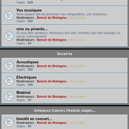
Sujets :
528
Vos musiques
Votre espace afin de présenter vos compositions, vos chansons...
Modérateurs :
Benoit de Bretagne
,
chloé
,
carlos
Sujets :
202
vins ou pinards...
Si vous êtes amateurs, Amoureux des vins, n'hésitez pas faire partager ce
savoir, votre passion!
Modérateurs :
Benoit de Bretagne
,
chloé
,
carlos
Sujets :
64
Occaz'es
Acoustiques
Modérateurs :
Benoit de Bretagne
,
chloé
,
carlos
Sujets :
392
Electriques
Modérateurs :
Benoit de Bretagne
,
chloé
,
carlos
Sujets :
106
Matériel
Modérateurs :
Benoit de Bretagne
,
chloé
,
carlos
Sujets :
70
Annonces Concert, Festival, stages...
bientôt en concert...
Modérateurs :
Benoit de Bretagne
,
chloé
,
carlos
Sujets :
40