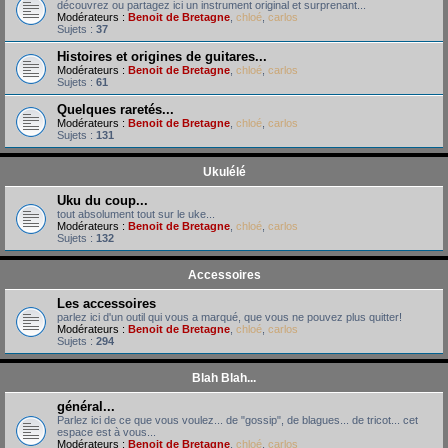
découvrez ou partagez ici un instrument original et surprenant...
Modérateurs :
Benoit de Bretagne
,
chloé
,
carlos
Sujets :
37
Histoires et origines de guitares...
Modérateurs :
Benoit de Bretagne
,
chloé
,
carlos
Sujets :
61
Quelques raretés...
Modérateurs :
Benoit de Bretagne
,
chloé
,
carlos
Sujets :
131
Ukulélé
Uku du coup...
tout absolument tout sur le uke...
Modérateurs :
Benoit de Bretagne
,
chloé
,
carlos
Sujets :
132
Accessoires
Les accessoires
parlez ici d'un outil qui vous a marqué, que vous ne pouvez plus quitter!
Modérateurs :
Benoit de Bretagne
,
chloé
,
carlos
Sujets :
294
Blah Blah...
général...
Parlez ici de ce que vous voulez... de "gossip", de blagues... de tricot... cet
espace est à vous...
Modérateurs :
Benoit de Bretagne
,
chloé
,
carlos