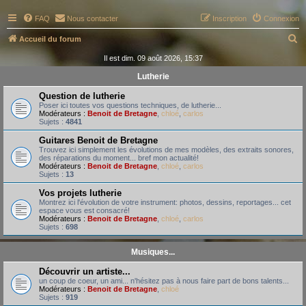
FAQ
Nous contacter
Inscription
Connexion
R
Accueil du forum
e
Il est dim. 09 août 2026, 15:37
c
Lutherie
h
Question de lutherie
e
Poser ici toutes vos questions techniques, de lutherie...
Modérateurs :
Benoit de Bretagne
,
chloé
,
carlos
r
Sujets :
4841
c
Guitares Benoit de Bretagne
Trouvez ici simplement les évolutions de mes modèles, des extraits sonores,
h
des réparations du moment... bref mon actualité!
Modérateurs :
Benoit de Bretagne
,
chloé
,
carlos
e
Sujets :
13
r
Vos projets lutherie
Montrez ici l'évolution de votre instrument: photos, dessins, reportages... cet
espace vous est consacré!
Modérateurs :
Benoit de Bretagne
,
chloé
,
carlos
Sujets :
698
Musiques...
Découvrir un artiste...
un coup de coeur, un ami... n'hésitez pas à nous faire part de bons talents...
Modérateurs :
Benoit de Bretagne
,
chloé
Sujets :
919