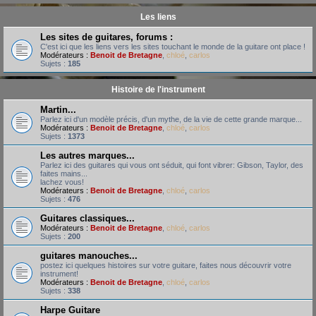
Les liens
Les sites de guitares, forums :
C'est ici que les liens vers les sites touchant le monde de la guitare ont place !
Modérateurs :
Benoit de Bretagne
,
chloé
,
carlos
Sujets :
185
Histoire de l'instrument
Martin...
Parlez ici d'un modèle précis, d'un mythe, de la vie de cette grande marque...
Modérateurs :
Benoit de Bretagne
,
chloé
,
carlos
Sujets :
1373
Les autres marques...
Parlez ici des guitares qui vous ont séduit, qui font vibrer: Gibson, Taylor, des
faites mains...
lachez vous!
Modérateurs :
Benoit de Bretagne
,
chloé
,
carlos
Sujets :
476
Guitares classiques...
Modérateurs :
Benoit de Bretagne
,
chloé
,
carlos
Sujets :
200
guitares manouches...
postez ici quelques histoires sur votre guitare, faites nous découvrir votre
instrument!
Modérateurs :
Benoit de Bretagne
,
chloé
,
carlos
Sujets :
338
Harpe Guitare