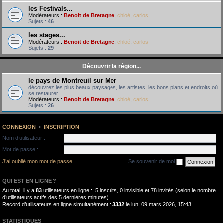
les Festivals...
Modérateurs :
Benoit de Bretagne
,
chloé
,
carlos
Sujets :
46
les stages...
Modérateurs :
Benoit de Bretagne
,
chloé
,
carlos
Sujets :
29
Découvrir la région...
le pays de Montreuil sur Mer
découvrez les plus beaux paysages, les artistes, les bons plans et endroits où
se restaurer...
Modérateurs :
Benoit de Bretagne
,
chloé
,
carlos
Sujets :
26
CONNEXION
•
INSCRIPTION
Nom d’utilisateur :
Mot de passe :
J’ai oublié mon mot de passe
Se souvenir de moi
QUI EST EN LIGNE ?
Au total, il y a
83
utilisateurs en ligne :: 5 inscrits, 0 invisible et 78 invités (selon le nombre
d’utilisateurs actifs des 5 dernières minutes)
Record d’utilisateurs en ligne simultanément :
3332
le lun. 09 mars 2026, 15:43
STATISTIQUES