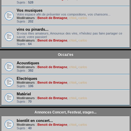
Sujets :
528
Vos musiques
Votre espace afin de présenter vos compositions, vos chansons...
Modérateurs :
Benoit de Bretagne
,
chloé
,
carlos
Sujets :
202
vins ou pinards...
Si vous êtes amateurs, Amoureux des vins, n'hésitez pas faire partager ce
savoir, votre passion!
Modérateurs :
Benoit de Bretagne
,
chloé
,
carlos
Sujets :
64
Occaz'es
Acoustiques
Modérateurs :
Benoit de Bretagne
,
chloé
,
carlos
Sujets :
392
Electriques
Modérateurs :
Benoit de Bretagne
,
chloé
,
carlos
Sujets :
106
Matériel
Modérateurs :
Benoit de Bretagne
,
chloé
,
carlos
Sujets :
70
Annonces Concert, Festival, stages...
bientôt en concert...
Modérateurs :
Benoit de Bretagne
,
chloé
,
carlos
Sujets :
40