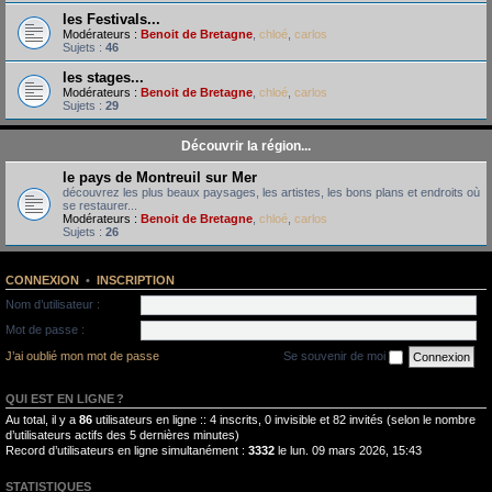
les Festivals...
Modérateurs :
Benoit de Bretagne
,
chloé
,
carlos
Sujets :
46
les stages...
Modérateurs :
Benoit de Bretagne
,
chloé
,
carlos
Sujets :
29
Découvrir la région...
le pays de Montreuil sur Mer
découvrez les plus beaux paysages, les artistes, les bons plans et endroits où
se restaurer...
Modérateurs :
Benoit de Bretagne
,
chloé
,
carlos
Sujets :
26
CONNEXION
•
INSCRIPTION
Nom d’utilisateur :
Mot de passe :
J’ai oublié mon mot de passe
Se souvenir de moi
QUI EST EN LIGNE ?
Au total, il y a
86
utilisateurs en ligne :: 4 inscrits, 0 invisible et 82 invités (selon le nombre
d’utilisateurs actifs des 5 dernières minutes)
Record d’utilisateurs en ligne simultanément :
3332
le lun. 09 mars 2026, 15:43
STATISTIQUES