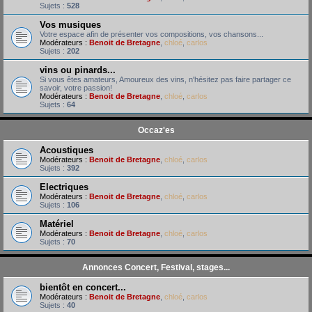
Sujets :
528
Vos musiques
Votre espace afin de présenter vos compositions, vos chansons...
Modérateurs :
Benoit de Bretagne
,
chloé
,
carlos
Sujets :
202
vins ou pinards...
Si vous êtes amateurs, Amoureux des vins, n'hésitez pas faire partager ce
savoir, votre passion!
Modérateurs :
Benoit de Bretagne
,
chloé
,
carlos
Sujets :
64
Occaz'es
Acoustiques
Modérateurs :
Benoit de Bretagne
,
chloé
,
carlos
Sujets :
392
Electriques
Modérateurs :
Benoit de Bretagne
,
chloé
,
carlos
Sujets :
106
Matériel
Modérateurs :
Benoit de Bretagne
,
chloé
,
carlos
Sujets :
70
Annonces Concert, Festival, stages...
bientôt en concert...
Modérateurs :
Benoit de Bretagne
,
chloé
,
carlos
Sujets :
40