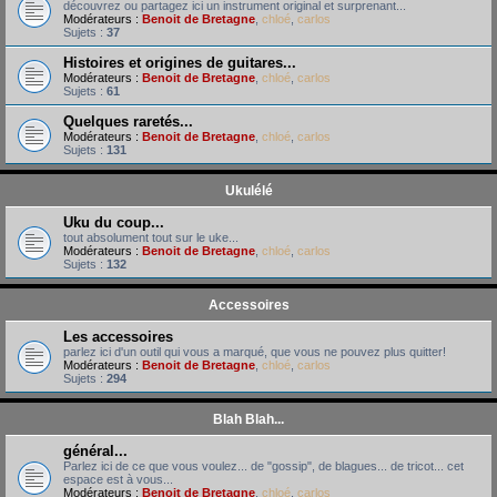
découvrez ou partagez ici un instrument original et surprenant...
Modérateurs :
Benoit de Bretagne
,
chloé
,
carlos
Sujets :
37
Histoires et origines de guitares...
Modérateurs :
Benoit de Bretagne
,
chloé
,
carlos
Sujets :
61
Quelques raretés...
Modérateurs :
Benoit de Bretagne
,
chloé
,
carlos
Sujets :
131
Ukulélé
Uku du coup...
tout absolument tout sur le uke...
Modérateurs :
Benoit de Bretagne
,
chloé
,
carlos
Sujets :
132
Accessoires
Les accessoires
parlez ici d'un outil qui vous a marqué, que vous ne pouvez plus quitter!
Modérateurs :
Benoit de Bretagne
,
chloé
,
carlos
Sujets :
294
Blah Blah...
général...
Parlez ici de ce que vous voulez... de "gossip", de blagues... de tricot... cet
espace est à vous...
Modérateurs :
Benoit de Bretagne
,
chloé
,
carlos