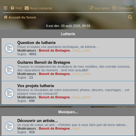
FAQ
Nous contacter
Inscription
Connexion
R
Accueil du forum
e
Il est dim. 09 août 2026, 09:59
c
Lutherie
h
Question de lutherie
e
Poser ici toutes vos questions techniques, de lutherie...
Modérateurs :
Benoit de Bretagne
,
chloé
,
carlos
r
Sujets :
4841
c
Guitares Benoit de Bretagne
Trouvez ici simplement les évolutions de mes modèles, des extraits sonores,
h
des réparations du moment... bref mon actualité!
Modérateurs :
Benoit de Bretagne
,
chloé
,
carlos
e
Sujets :
13
r
Vos projets lutherie
Montrez ici l'évolution de votre instrument: photos, dessins, reportages... cet
espace vous est consacré!
Modérateurs :
Benoit de Bretagne
,
chloé
,
carlos
Sujets :
698
Musiques...
Découvrir un artiste...
un coup de coeur, un ami... n'hésitez pas à nous faire part de bons talents...
Modérateurs :
Benoit de Bretagne
,
chloé
Sujets :
919