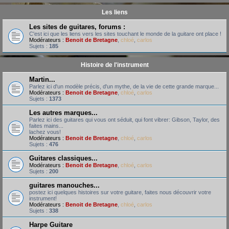
Les liens
Les sites de guitares, forums :
C'est ici que les liens vers les sites touchant le monde de la guitare ont place !
Modérateurs :
Benoit de Bretagne
,
chloé
,
carlos
Sujets :
185
Histoire de l'instrument
Martin...
Parlez ici d'un modèle précis, d'un mythe, de la vie de cette grande marque...
Modérateurs :
Benoit de Bretagne
,
chloé
,
carlos
Sujets :
1373
Les autres marques...
Parlez ici des guitares qui vous ont séduit, qui font vibrer: Gibson, Taylor, des
faites mains...
lachez vous!
Modérateurs :
Benoit de Bretagne
,
chloé
,
carlos
Sujets :
476
Guitares classiques...
Modérateurs :
Benoit de Bretagne
,
chloé
,
carlos
Sujets :
200
guitares manouches...
postez ici quelques histoires sur votre guitare, faites nous découvrir votre
instrument!
Modérateurs :
Benoit de Bretagne
,
chloé
,
carlos
Sujets :
338
Harpe Guitare