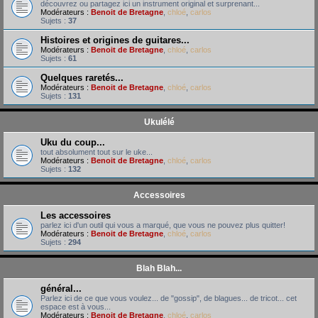
découvrez ou partagez ici un instrument original et surprenant...
Modérateurs :
Benoit de Bretagne
,
chloé
,
carlos
Sujets :
37
Histoires et origines de guitares...
Modérateurs :
Benoit de Bretagne
,
chloé
,
carlos
Sujets :
61
Quelques raretés...
Modérateurs :
Benoit de Bretagne
,
chloé
,
carlos
Sujets :
131
Ukulélé
Uku du coup...
tout absolument tout sur le uke...
Modérateurs :
Benoit de Bretagne
,
chloé
,
carlos
Sujets :
132
Accessoires
Les accessoires
parlez ici d'un outil qui vous a marqué, que vous ne pouvez plus quitter!
Modérateurs :
Benoit de Bretagne
,
chloé
,
carlos
Sujets :
294
Blah Blah...
général...
Parlez ici de ce que vous voulez... de "gossip", de blagues... de tricot... cet
espace est à vous...
Modérateurs :
Benoit de Bretagne
,
chloé
,
carlos