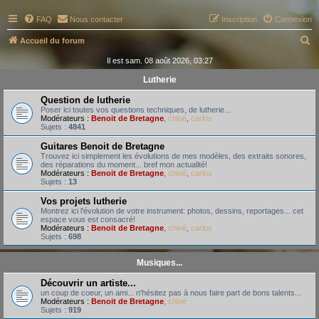
FAQ
Nous contacter
Inscription
Connexion
R
Accueil du forum
e
Il est sam. 08 août 2026, 03:27
c
Lutherie
h
Question de lutherie
e
Poser ici toutes vos questions techniques, de lutherie...
Modérateurs :
Benoit de Bretagne
,
chloé
,
carlos
r
Sujets :
4841
c
Guitares Benoit de Bretagne
Trouvez ici simplement les évolutions de mes modèles, des extraits sonores,
h
des réparations du moment... bref mon actualité!
Modérateurs :
Benoit de Bretagne
,
chloé
,
carlos
e
Sujets :
13
r
Vos projets lutherie
Montrez ici l'évolution de votre instrument: photos, dessins, reportages... cet
espace vous est consacré!
Modérateurs :
Benoit de Bretagne
,
chloé
,
carlos
Sujets :
698
Musiques...
Découvrir un artiste...
un coup de coeur, un ami... n'hésitez pas à nous faire part de bons talents...
Modérateurs :
Benoit de Bretagne
,
chloé
Sujets :
919