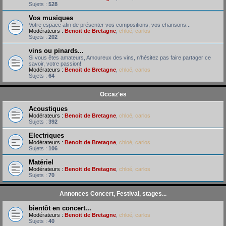
Sujets :
528
Vos musiques
Votre espace afin de présenter vos compositions, vos chansons...
Modérateurs :
Benoit de Bretagne
,
chloé
,
carlos
Sujets :
202
vins ou pinards...
Si vous êtes amateurs, Amoureux des vins, n'hésitez pas faire partager ce
savoir, votre passion!
Modérateurs :
Benoit de Bretagne
,
chloé
,
carlos
Sujets :
64
Occaz'es
Acoustiques
Modérateurs :
Benoit de Bretagne
,
chloé
,
carlos
Sujets :
392
Electriques
Modérateurs :
Benoit de Bretagne
,
chloé
,
carlos
Sujets :
106
Matériel
Modérateurs :
Benoit de Bretagne
,
chloé
,
carlos
Sujets :
70
Annonces Concert, Festival, stages...
bientôt en concert...
Modérateurs :
Benoit de Bretagne
,
chloé
,
carlos
Sujets :
40