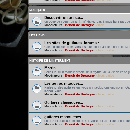
MUSIQUES...
Découvrir un artiste...
un coup de coeur, un ami... n'hésitez pas à nous faire part de
Modérateurs :
Benoit de Bretagne
,
chloé
LES LIENS
Les sites de guitares, forums :
C'est ici que les liens vers les sites touchant le monde de la g
Modérateurs :
Benoit de Bretagne
,
chloé
,
carlos
HISTOIRE DE L'INSTRUMENT
Martin...
Parlez ici d'un modèle précis, d'un mythe, de la vie de cette 
Modérateurs :
Benoit de Bretagne
,
chloé
,
carlos
Les autres marques...
Parlez ici des guitares qui vous ont séduit, qui font vibrer: Gi
lachez vous!
Modérateurs :
Benoit de Bretagne
,
chloé
,
carlos
Guitares classiques...
Modérateurs :
Benoit de Bretagne
,
chloé
,
carlos
guitares manouches...
postez ici quelques histoires sur votre guitare, faites nous d
Modérateurs :
Benoit de Bretagne
,
chloé
,
carlos