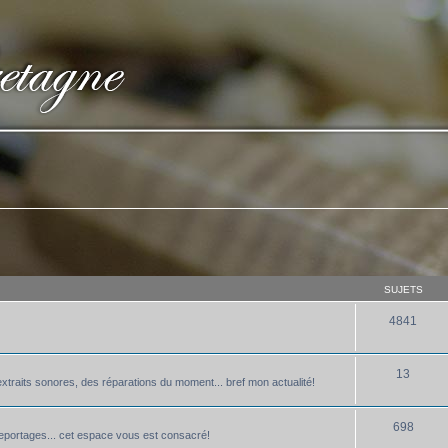
SUJETS
4841
13
xtraits sonores, des réparations du moment... bref mon actualité!
698
 reportages... cet espace vous est consacré!