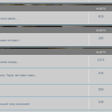
SUJETS
919
 bons talents...
SUJETS
185
uitare ont place !
SUJETS
1373
grande marque...
476
bson, Taylor, des faites mains...
200
338
écouvrir votre instrument!