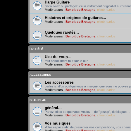
Harpe Guitare
découvrez ou partagez ici un instrument original et surprenant
Modérateurs :
Benoit de Bretagne
,
chloé
,
carlos
Histoires et origines de guitares...
Modérateurs :
Benoit de Bretagne
,
chloé
,
carlos
Quelques raretés...
Modérateurs :
Benoit de Bretagne
,
chloé
,
carlos
UKULÉLÉ
Uku du coup...
tout absolument tout sur le uke...
Modérateurs :
Benoit de Bretagne
,
chloé
,
carlos
ACCESSOIRES
Les accessoires
parlez ici d'un outil qui vous a marqué, que vous ne pouvez pl
Modérateurs :
Benoit de Bretagne
,
chloé
,
carlos
BLAH BLAH...
général...
Parlez ici de ce que vous voulez... de "gossip", de blagues... 
Modérateurs :
Benoit de Bretagne
,
chloé
,
carlos
Vos musiques
Votre espace afin de présenter vos compositions, vos chans
Modérateurs :
Benoit de Bretagne
,
chloé
,
carlos