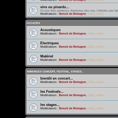
vins ou pinards...
Si vous êtes amateurs, Amoureux des vins, n'hésitez pas fair
Modérateurs :
Benoit de Bretagne
,
chloé
,
carlos
OCCAZ'ES
Acoustiques
Modérateurs :
Benoit de Bretagne
,
chloé
,
carlos
Electriques
Modérateurs :
Benoit de Bretagne
,
chloé
,
carlos
Matériel
Modérateurs :
Benoit de Bretagne
,
chloé
,
carlos
ANNONCES CONCERT, FESTIVAL, STAGES...
bientôt en concert...
Modérateurs :
Benoit de Bretagne
,
chloé
,
carlos
les Festivals...
Modérateurs :
Benoit de Bretagne
,
chloé
,
carlos
les stages...
Modérateurs :
Benoit de Bretagne
,
chloé
,
carlos