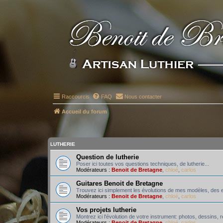
Raccourcis
FAQ
Nous contacter
Accueil du forum
LUTHERIE
Question de lutherie
Poser ici toutes vos questions techniques, de lutherie...
Modérateurs :
Benoit de Bretagne
,
chloé
,
carlos
Guitares Benoit de Bretagne
Trouvez ici simplement les évolutions de mes modèles, des e
Modérateurs :
Benoit de Bretagne
,
chloé
,
carlos
Vos projets lutherie
Montrez ici l'évolution de votre instrument: photos, dessins,
Modérateurs :
Benoit de Bretagne
,
chloé
,
carlos