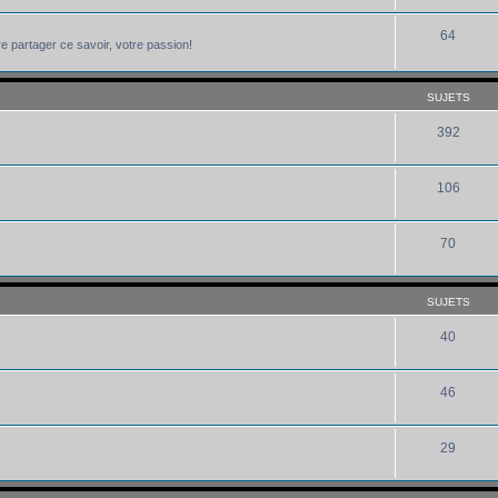
64
e partager ce savoir, votre passion!
SUJETS
392
106
70
SUJETS
40
46
29