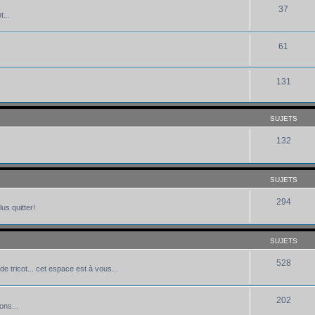
37
...
61
131
SUJETS
132
SUJETS
294
us quitter!
SUJETS
528
de tricot... cet espace est à vous...
202
ons...