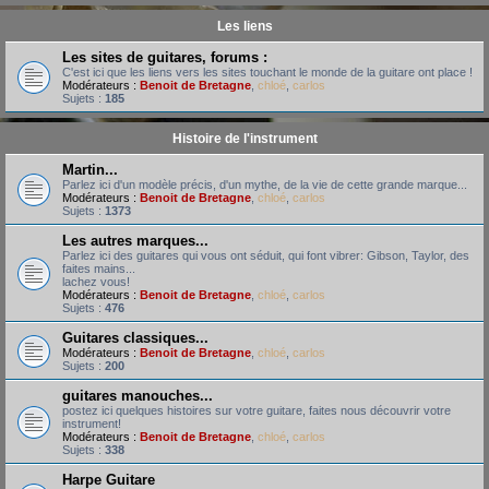
Les liens
Les sites de guitares, forums :
C'est ici que les liens vers les sites touchant le monde de la guitare ont place !
Modérateurs :
Benoit de Bretagne
,
chloé
,
carlos
Sujets :
185
Histoire de l'instrument
Martin...
Parlez ici d'un modèle précis, d'un mythe, de la vie de cette grande marque...
Modérateurs :
Benoit de Bretagne
,
chloé
,
carlos
Sujets :
1373
Les autres marques...
Parlez ici des guitares qui vous ont séduit, qui font vibrer: Gibson, Taylor, des
faites mains...
lachez vous!
Modérateurs :
Benoit de Bretagne
,
chloé
,
carlos
Sujets :
476
Guitares classiques...
Modérateurs :
Benoit de Bretagne
,
chloé
,
carlos
Sujets :
200
guitares manouches...
postez ici quelques histoires sur votre guitare, faites nous découvrir votre
instrument!
Modérateurs :
Benoit de Bretagne
,
chloé
,
carlos
Sujets :
338
Harpe Guitare