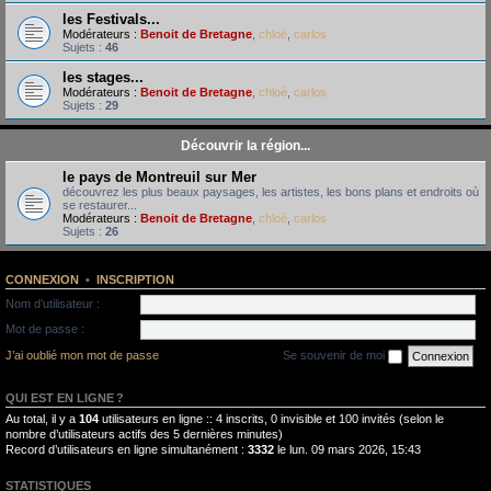
les Festivals...
Modérateurs :
Benoit de Bretagne
,
chloé
,
carlos
Sujets :
46
les stages...
Modérateurs :
Benoit de Bretagne
,
chloé
,
carlos
Sujets :
29
Découvrir la région...
le pays de Montreuil sur Mer
découvrez les plus beaux paysages, les artistes, les bons plans et endroits où
se restaurer...
Modérateurs :
Benoit de Bretagne
,
chloé
,
carlos
Sujets :
26
CONNEXION
•
INSCRIPTION
Nom d’utilisateur :
Mot de passe :
J’ai oublié mon mot de passe
Se souvenir de moi
QUI EST EN LIGNE ?
Au total, il y a
104
utilisateurs en ligne :: 4 inscrits, 0 invisible et 100 invités (selon le
nombre d’utilisateurs actifs des 5 dernières minutes)
Record d’utilisateurs en ligne simultanément :
3332
le lun. 09 mars 2026, 15:43
STATISTIQUES