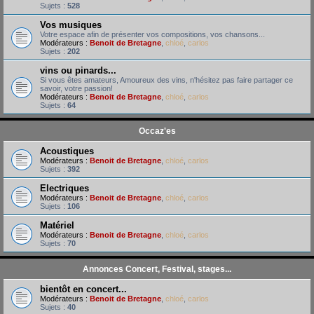
Sujets :
528
Vos musiques
Votre espace afin de présenter vos compositions, vos chansons...
Modérateurs :
Benoit de Bretagne
,
chloé
,
carlos
Sujets :
202
vins ou pinards...
Si vous êtes amateurs, Amoureux des vins, n'hésitez pas faire partager ce
savoir, votre passion!
Modérateurs :
Benoit de Bretagne
,
chloé
,
carlos
Sujets :
64
Occaz'es
Acoustiques
Modérateurs :
Benoit de Bretagne
,
chloé
,
carlos
Sujets :
392
Electriques
Modérateurs :
Benoit de Bretagne
,
chloé
,
carlos
Sujets :
106
Matériel
Modérateurs :
Benoit de Bretagne
,
chloé
,
carlos
Sujets :
70
Annonces Concert, Festival, stages...
bientôt en concert...
Modérateurs :
Benoit de Bretagne
,
chloé
,
carlos
Sujets :
40