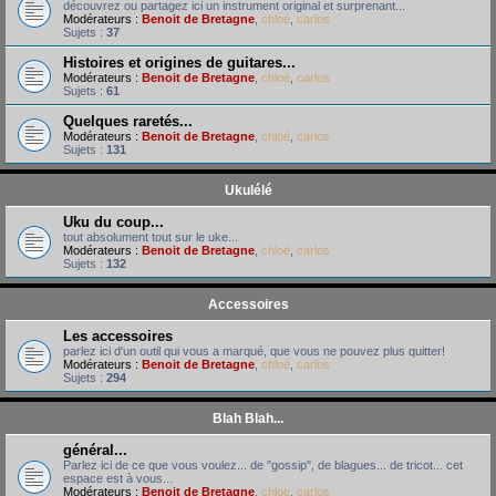
découvrez ou partagez ici un instrument original et surprenant...
Modérateurs :
Benoit de Bretagne
,
chloé
,
carlos
Sujets :
37
Histoires et origines de guitares...
Modérateurs :
Benoit de Bretagne
,
chloé
,
carlos
Sujets :
61
Quelques raretés...
Modérateurs :
Benoit de Bretagne
,
chloé
,
carlos
Sujets :
131
Ukulélé
Uku du coup...
tout absolument tout sur le uke...
Modérateurs :
Benoit de Bretagne
,
chloé
,
carlos
Sujets :
132
Accessoires
Les accessoires
parlez ici d'un outil qui vous a marqué, que vous ne pouvez plus quitter!
Modérateurs :
Benoit de Bretagne
,
chloé
,
carlos
Sujets :
294
Blah Blah...
général...
Parlez ici de ce que vous voulez... de "gossip", de blagues... de tricot... cet
espace est à vous...
Modérateurs :
Benoit de Bretagne
,
chloé
,
carlos