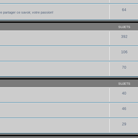
64
e partager ce savoir, votre passion!
SUJETS
392
106
70
SUJETS
40
46
29