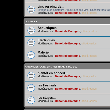
vins ou pinards...
Si vous êtes amateurs, Amoureux des vins, n'hésitez pas fair
Modérateurs :
Benoit de Bretagne
,
chloé
,
carlos
OCCAZ'ES
Acoustiques
Modérateurs :
Benoit de Bretagne
,
chloé
,
carlos
Electriques
Modérateurs :
Benoit de Bretagne
,
chloé
,
carlos
Matériel
Modérateurs :
Benoit de Bretagne
,
chloé
,
carlos
ANNONCES CONCERT, FESTIVAL, STAGES...
bientôt en concert...
Modérateurs :
Benoit de Bretagne
,
chloé
,
carlos
les Festivals...
Modérateurs :
Benoit de Bretagne
,
chloé
,
carlos
les stages...
Modérateurs :
Benoit de Bretagne
,
chloé
,
carlos