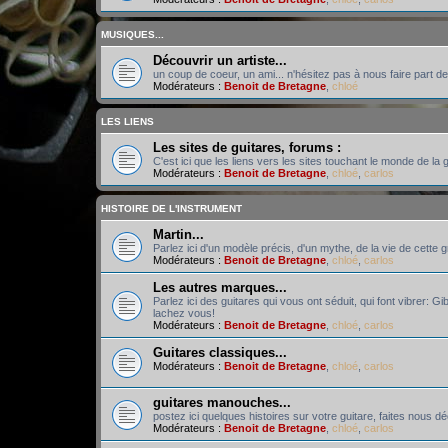
MUSIQUES...
Découvrir un artiste...
un coup de coeur, un ami... n'hésitez pas à nous faire part de
Modérateurs :
Benoit de Bretagne
,
chloé
LES LIENS
Les sites de guitares, forums :
C'est ici que les liens vers les sites touchant le monde de la g
Modérateurs :
Benoit de Bretagne
,
chloé
,
carlos
HISTOIRE DE L'INSTRUMENT
Martin...
Parlez ici d'un modèle précis, d'un mythe, de la vie de cette 
Modérateurs :
Benoit de Bretagne
,
chloé
,
carlos
Les autres marques...
Parlez ici des guitares qui vous ont séduit, qui font vibrer: Gi
lachez vous!
Modérateurs :
Benoit de Bretagne
,
chloé
,
carlos
Guitares classiques...
Modérateurs :
Benoit de Bretagne
,
chloé
,
carlos
guitares manouches...
postez ici quelques histoires sur votre guitare, faites nous d
Modérateurs :
Benoit de Bretagne
,
chloé
,
carlos