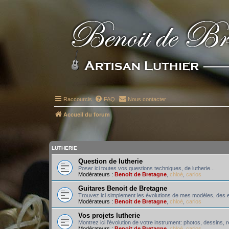
Raccourcis
FAQ
Nous contacter
Accueil du forum
LUTHERIE
Question de lutherie
Poser ici toutes vos questions techniques, de lutherie...
Modérateurs :
Benoit de Bretagne
,
chloé
,
carlos
Guitares Benoit de Bretagne
Trouvez ici simplement les évolutions de mes modèles, des e
Modérateurs :
Benoit de Bretagne
,
chloé
,
carlos
Vos projets lutherie
Montrez ici l'évolution de votre instrument: photos, dessins,
Modérateurs :
Benoit de Bretagne
,
chloé
,
carlos