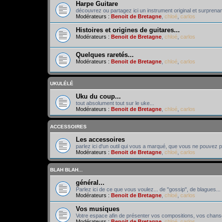
Harpe Guitare
découvrez ou partagez ici un instrument original et surprenant
Modérateurs :
Benoit de Bretagne
,
chloé
,
carlos
Histoires et origines de guitares...
Modérateurs :
Benoit de Bretagne
,
chloé
,
carlos
Quelques raretés...
Modérateurs :
Benoit de Bretagne
,
chloé
,
carlos
UKULÉLÉ
Uku du coup...
tout absolument tout sur le uke...
Modérateurs :
Benoit de Bretagne
,
chloé
,
carlos
ACCESSOIRES
Les accessoires
parlez ici d'un outil qui vous a marqué, que vous ne pouvez pl
Modérateurs :
Benoit de Bretagne
,
chloé
,
carlos
BLAH BLAH...
général...
Parlez ici de ce que vous voulez... de "gossip", de blagues... 
Modérateurs :
Benoit de Bretagne
,
chloé
,
carlos
Vos musiques
Votre espace afin de présenter vos compositions, vos chans
Modérateurs :
Benoit de Bretagne
,
chloé
,
carlos