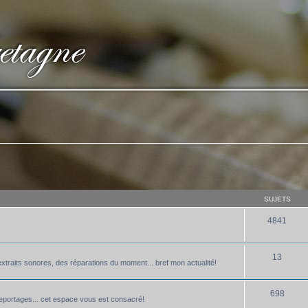
SUJETS
4841
13
xtraits sonores, des réparations du moment... bref mon actualité!
698
 reportages... cet espace vous est consacré!