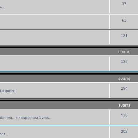
37
...
61
131
SUJETS
132
SUJETS
294
us quitter!
SUJETS
528
de tricot... cet espace est à vous...
202
ons...