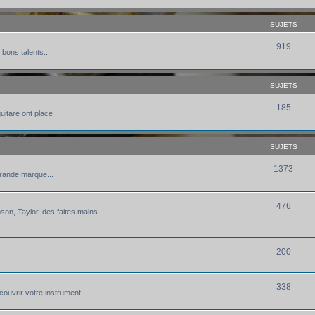
SUJETS
919
 bons talents...
SUJETS
185
uitare ont place !
SUJETS
1373
grande marque...
476
bson, Taylor, des faites mains...
200
338
écouvrir votre instrument!