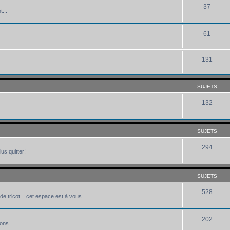
37
...
61
131
SUJETS
132
SUJETS
294
us quitter!
SUJETS
528
de tricot... cet espace est à vous...
202
ons...