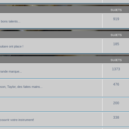
SUJETS
919
 bons talents...
SUJETS
185
uitare ont place !
SUJETS
1373
grande marque...
476
bson, Taylor, des faites mains...
200
338
écouvrir votre instrument!