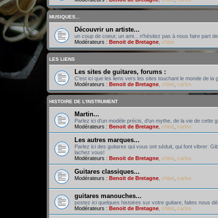
MUSIQUES...
Découvrir un artiste...
un coup de coeur, un ami... n'hésitez pas à nous faire part de
Modérateurs :
Benoit de Bretagne
,
chloé
LES LIENS
Les sites de guitares, forums :
C'est ici que les liens vers les sites touchant le monde de la g
Modérateurs :
Benoit de Bretagne
,
chloé
,
carlos
HISTOIRE DE L'INSTRUMENT
Martin...
Parlez ici d'un modèle précis, d'un mythe, de la vie de cette 
Modérateurs :
Benoit de Bretagne
,
chloé
,
carlos
Les autres marques...
Parlez ici des guitares qui vous ont séduit, qui font vibrer: Gi
lachez vous!
Modérateurs :
Benoit de Bretagne
,
chloé
,
carlos
Guitares classiques...
Modérateurs :
Benoit de Bretagne
,
chloé
,
carlos
guitares manouches...
postez ici quelques histoires sur votre guitare, faites nous d
Modérateurs :
Benoit de Bretagne
,
chloé
,
carlos