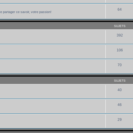
64
e partager ce savoir, votre passion!
SUJETS
392
106
70
SUJETS
40
46
29