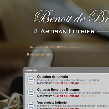
Raccourcis
FAQ
Nous contacter
Accueil du forum
LUTHERIE
Question de lutherie
Poser ici toutes vos questions techniques, de lutherie...
Modérateurs :
Benoit de Bretagne
,
chloé
,
carlos
Guitares Benoit de Bretagne
Trouvez ici simplement les évolutions de mes modèles, des e
Modérateurs :
Benoit de Bretagne
,
chloé
,
carlos
Vos projets lutherie
Montrez ici l'évolution de votre instrument: photos, dessins,
Modérateurs :
Benoit de Bretagne
,
chloé
,
carlos