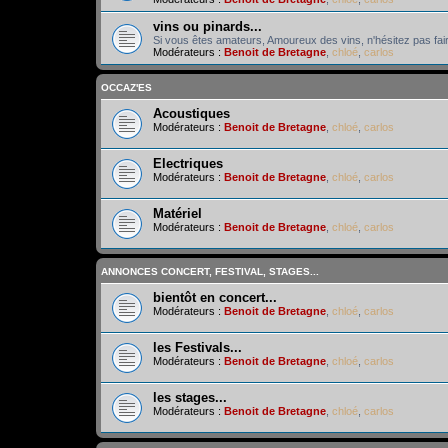
vins ou pinards...
Si vous êtes amateurs, Amoureux des vins, n'hésitez pas fair
Modérateurs :
Benoit de Bretagne
,
chloé
,
carlos
OCCAZ'ES
Acoustiques
Modérateurs :
Benoit de Bretagne
,
chloé
,
carlos
Electriques
Modérateurs :
Benoit de Bretagne
,
chloé
,
carlos
Matériel
Modérateurs :
Benoit de Bretagne
,
chloé
,
carlos
ANNONCES CONCERT, FESTIVAL, STAGES...
bientôt en concert...
Modérateurs :
Benoit de Bretagne
,
chloé
,
carlos
les Festivals...
Modérateurs :
Benoit de Bretagne
,
chloé
,
carlos
les stages...
Modérateurs :
Benoit de Bretagne
,
chloé
,
carlos