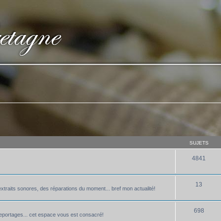
SUJETS
4841
13
xtraits sonores, des réparations du moment... bref mon actualité!
698
 reportages... cet espace vous est consacré!