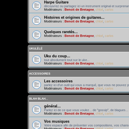
Harpe Guitare
découvrez ou partagez ici un instrument original et surprenant
Modérateurs :
Benoit de Bretagne
,
chloé
,
carlos
Histoires et origines de guitares...
Modérateurs :
Benoit de Bretagne
,
chloé
,
carlos
Quelques raretés...
Modérateurs :
Benoit de Bretagne
,
chloé
,
carlos
UKULÉLÉ
Uku du coup...
tout absolument tout sur le uke...
Modérateurs :
Benoit de Bretagne
,
chloé
,
carlos
ACCESSOIRES
Les accessoires
parlez ici d'un outil qui vous a marqué, que vous ne pouvez pl
Modérateurs :
Benoit de Bretagne
,
chloé
,
carlos
BLAH BLAH...
général...
Parlez ici de ce que vous voulez... de "gossip", de blagues... 
Modérateurs :
Benoit de Bretagne
,
chloé
,
carlos
Vos musiques
Votre espace afin de présenter vos compositions, vos chans
Modérateurs :
Benoit de Bretagne
,
chloé
,
carlos