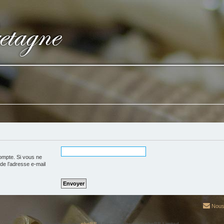
ompte. Si vous ne
 de l’adresse e-mail
Nous
Développé par
phpBB
® Forum Software © phpBB Limited