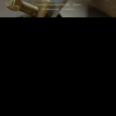
Traduction française officielle
©
Qiaeru
Confidentialité
|
Conditions