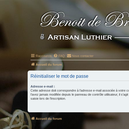
Raccourcis
FAQ
Nous contacter
Accueil du forum
Réinitialiser le mot de passe
Adresse e-mail :
Cette adresse doit correspondre à l’adresse e-mail associée à votre c
l’avez jamais modifiée depuis le panneau de contrôle utilisateur, il s’agit
saisie lors de l’inscription.
Accueil du forum