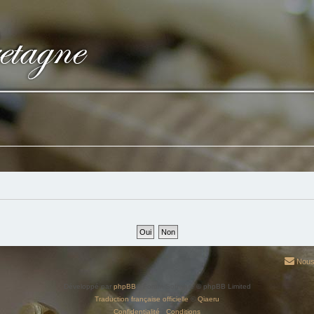
Nous
Développé par
phpBB
® Forum Software © phpBB Limited
Traduction française officielle
©
Qiaeru
Confidentialité
|
Conditions