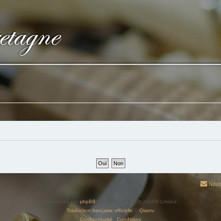
Nous
Développé par
phpBB
® Forum Software © phpBB Limited
Traduction française officielle
©
Qiaeru
Confidentialité
|
Conditions