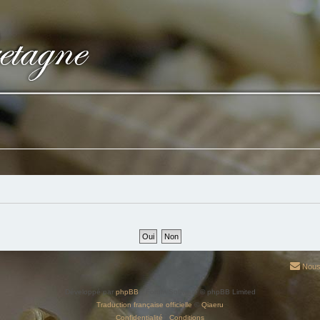
Nous
Développé par
phpBB
® Forum Software © phpBB Limited
Traduction française officielle
©
Qiaeru
Confidentialité
|
Conditions