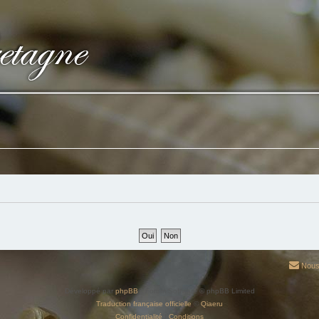
Nous
Développé par
phpBB
® Forum Software © phpBB Limited
Traduction française officielle
©
Qiaeru
Confidentialité
|
Conditions