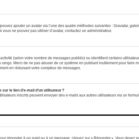
us pouvez ajouter un avatar via l’une des quatre méthodes suivantes : Gravatar, gale
 vous ne pouvez pas utiliser d’avatar, contactez un administrateur.
e activité (selon votre nombre de messages publiés) ou identifient certains utilisate
es rangs. Merci de ne pas abuser de ce système en publiant inutilement pour faire m
ement en réduisant votre compteur de messages.
ur le lien d’e-mail d’un utilisateur ?
utilisateurs inscrits peuvent envoyer des e-mails aux autres utilisateurs via un formu
Pour répondre à un sujet ou à un message, cliquez sur « Répondre ». Vous devez pa