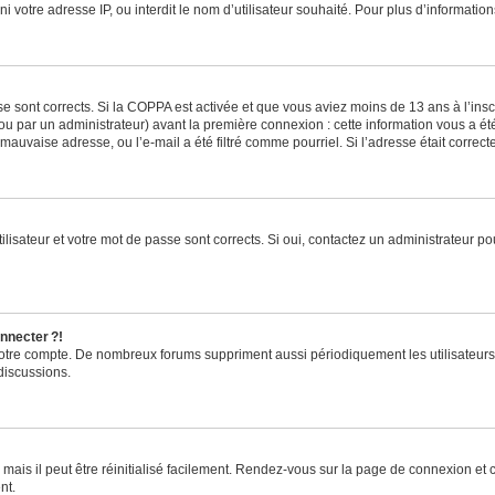
ni votre adresse IP, ou interdit le nom d’utilisateur souhaité. Pour plus d’informatio
se sont corrects. Si la COPPA est activée et que vous aviez moins de 13 ans à l’inscr
u par un administrateur) avant la première connexion : cette information vous a été 
 mauvaise adresse, ou l’e-mail a été filtré comme pourriel. Si l’adresse était correc
lisateur et votre mot de passe sont corrects. Si oui, contactez un administrateur pou
nnecter ?!
 votre compte. De nombreux forums suppriment aussi périodiquement les utilisateurs
discussions.
ais il peut être réinitialisé facilement. Rendez-vous sur la page de connexion et 
nt.