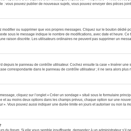
e : vous pouvez publier de nouveaux sujets, vous pouvez envoyer des pièces jointe
z modifier ou supprimer que vos propres messages. Cliquez sur le bouton dédié pou
 texte sous le message indique le nombre de modifications, avec date et heure. Ce t
 une raison discrète. Les utilisateurs ordinaires ne peuvent pas supprimer un mes
 depuis le panneau de contrôle utilisateur. Cochez ensuite la case « Insérer une 
ase correspondante dans le panneau de contrôle utilisateur ; il ne sera alors plu
essage, cliquez sur l’onglet « Créer un sondage » situé sous le formulaire principa
ge et au moins deux options dans les champs prévus, chaque option sur une nouvell
teur ». Vous pouvez aussi indiquer une durée limite en jours et autoriser ou non la mo
?
eurs du forum. Si elle vous semble insuffisante, demandez à un administrateur s’il p