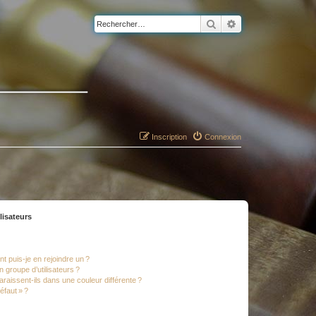
Rechercher
Recherche avancé
Inscription
Connexion
lisateurs
t puis-je en rejoindre un ?
 groupe d’utilisateurs ?
araissent-ils dans une couleur différente ?
éfaut » ?