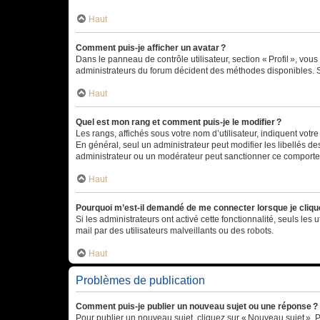
Haut
Comment puis-je afficher un avatar ?
Dans le panneau de contrôle utilisateur, section « Profil », vo
administrateurs du forum décident des méthodes disponibles. Si
Haut
Quel est mon rang et comment puis-je le modifier ?
Les rangs, affichés sous votre nom d’utilisateur, indiquent votr
En général, seul un administrateur peut modifier les libellés d
administrateur ou un modérateur peut sanctionner ce comport
Haut
Pourquoi m’est-il demandé de me connecter lorsque je clique s
Si les administrateurs ont activé cette fonctionnalité, seuls les 
mail par des utilisateurs malveillants ou des robots.
Haut
Problèmes de publication
Comment puis-je publier un nouveau sujet ou une réponse ?
Pour publier un nouveau sujet, cliquez sur « Nouveau sujet ». 