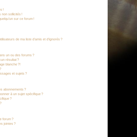
s !
non sollicités !
 quelqu’un sur ce forum !
lisateurs de ma liste d’amis et d’ignorés ?
ans un ou des forums ?
un résultat ?
age blanche ?!
?
ssages et sujets ?
t les abonnements ?
onner à un sujet spécifique ?
ifique ?
 ?
ce forum ?
s jointes ?