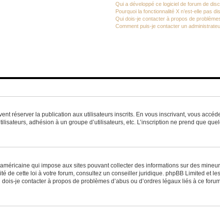
Qui a développé ce logiciel de forum de dis
Pourquoi la fonctionnalité X n’est-elle pas di
Qui dois-je contacter à propos de problèmes
Comment puis-je contacter un administrateu
vent réserver la publication aux utilisateurs inscrits. En vous inscrivant, vous accé
ilisateurs, adhésion à un groupe d’utilisateurs, etc. L’inscription ne prend que q
 américaine qui impose aux sites pouvant collecter des informations sur des mineu
ité de cette loi à votre forum, consultez un conseiller juridique. phpBB Limited et l
 dois-je contacter à propos de problèmes d’abus ou d’ordres légaux liés à ce forum