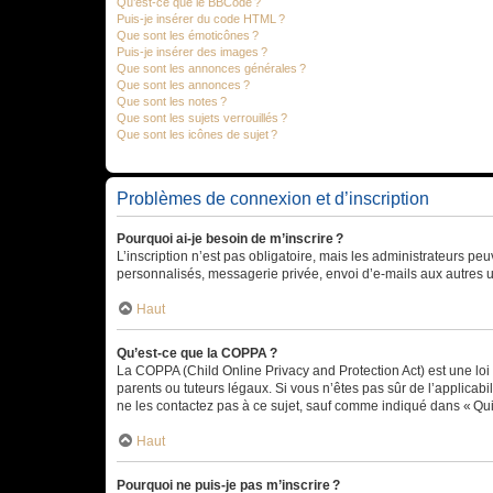
Qu’est-ce que le BBCode ?
Puis-je insérer du code HTML ?
Que sont les émoticônes ?
Puis-je insérer des images ?
Que sont les annonces générales ?
Que sont les annonces ?
Que sont les notes ?
Que sont les sujets verrouillés ?
Que sont les icônes de sujet ?
Problèmes de connexion et d’inscription
Pourquoi ai-je besoin de m’inscrire ?
L’inscription n’est pas obligatoire, mais les administrateurs peu
personnalisés, messagerie privée, envoi d’e-mails aux autres ut
Haut
Qu’est-ce que la COPPA ?
La COPPA (Child Online Privacy and Protection Act) est une loi
parents ou tuteurs légaux. Si vous n’êtes pas sûr de l’applicabil
ne les contactez pas à ce sujet, sauf comme indiqué dans « Qui
Haut
Pourquoi ne puis-je pas m’inscrire ?