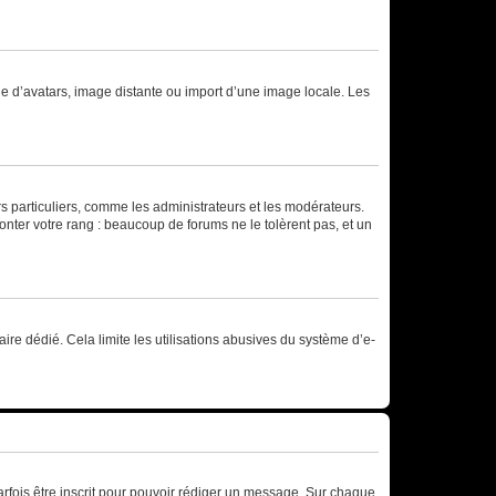
rie d’avatars, image distante ou import d’une image locale. Les
urs particuliers, comme les administrateurs et les modérateurs.
onter votre rang : beaucoup de forums ne le tolèrent pas, et un
laire dédié. Cela limite les utilisations abusives du système d’e-
rfois être inscrit pour pouvoir rédiger un message. Sur chaque