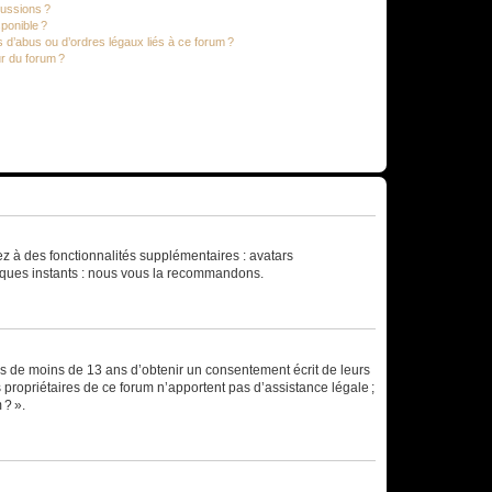
cussions ?
sponible ?
 d’abus ou d’ordres légaux liés à ce forum ?
r du forum ?
dez à des fonctionnalités supplémentaires : avatars
uelques instants : nous vous la recommandons.
rs de moins de 13 ans d’obtenir un consentement écrit de leurs
es propriétaires de ce forum n’apportent pas d’assistance légale ;
 ? ».