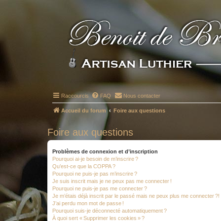
Raccourcis
FAQ
Nous contacter
Accueil du forum
Foire aux questions
Foire aux questions
Problèmes de connexion et d’inscription
Pourquoi ai-je besoin de m’inscrire ?
Qu’est-ce que la COPPA ?
Pourquoi ne puis-je pas m’inscrire ?
Je suis inscrit mais je ne peux pas me connecter !
Pourquoi ne puis-je pas me connecter ?
Je m’étais déjà inscrit par le passé mais ne peux plus me connecter ?!
J’ai perdu mon mot de passe !
Pourquoi suis-je déconnecté automatiquement ?
À quoi sert « Supprimer les cookies » ?