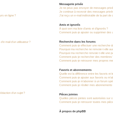
Messagerie privée
Je ne peux pas envoyer de messages privé
Je continue à recevoir des messages privés 
urs en ligne ?
J’ai reçu un e-mail indésirable de la part de
Amis et ignorés
À quoi sert ma liste d’amis et d’ignorés ?
Comment puis-je ajouter ou supprimer des uti
Recherche dans les forums
’e-mail d’un utilisateur ?
Comment puis-je effectuer une recherche d
Pourquoi ma recherche ne renvoie-t-elle auc
Pourquoi ma recherche renvoie-t-elle une p
Comment puis-je rechercher des membres 
Comment puis-je retrouver mes propres me
Favoris et abonnements
Quelle est la différence entre les favoris e
Comment puis-je ajouter aux favoris ou m’ab
Comment puis-je m’abonner à un forum spéc
Comment puis-je résilier mes abonnements
rédaction d’un sujet ?
Pièces jointes
Quelles pièces jointes sont autorisées sur 
Comment puis-je retrouver toutes mes pièce
À propos de phpBB