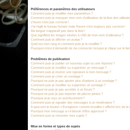
Préférences et paramètres des utilisateurs
Comment puis-je modifier mes paramètres ?
Comment puis-je masquer mon nom d’utilisateur de la liste des utilisate
L’heure n’est pas correcte !
J’ai réglé le fuseau horaire mais l’heure n’est toujours pas correcte !
Ma langue n’apparaît pas dans la liste !
Que signifient les images situées à côté de mon nom d’utilisateur ?
Comment puis-je afficher un avatar ?
Quel est mon rang et comment puis-je le modifier ?
Pourquoi m’est-il demandé de me connecter lorsque je clique sur le lien d
Problèmes de publication
Comment puis-je publier un nouveau sujet ou une réponse ?
Comment puis-je modifier ou supprimer un message ?
Comment puis-je insérer une signature à mon message ?
Comment puis-je créer un sondage ?
Pourquoi ne puis-je pas ajouter plus d’options à un sondage ?
Comment puis-je modifier ou supprimer un sondage ?
Pourquoi ne puis-je pas accéder à un forum ?
Pourquoi ne puis-je pas importer de pièces jointes ?
Pourquoi ai-je reçu un avertissement ?
Comment puis-je signaler des messages à un modérateur ?
À quoi sert le bouton « Enregistrer comme brouillon » affiché lors de la 
Pourquoi mon message a-t-il besoin d’être approuvé ?
Comment puis-je remonter mes sujets ?
Mise en forme et types de sujets