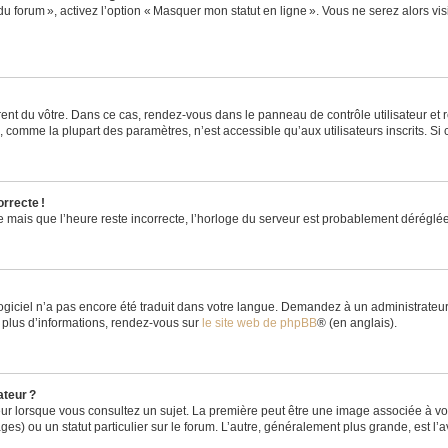
du forum », activez l’option « Masquer mon statut en ligne ». Vous ne serez alors v
rent du vôtre. Dans ce cas, rendez-vous dans le panneau de contrôle utilisateur et 
comme la plupart des paramètres, n’est accessible qu’aux utilisateurs inscrits. Si ce
orrecte !
re mais que l’heure reste incorrecte, l’horloge du serveur est probablement dérégl
logiciel n’a pas encore été traduit dans votre langue. Demandez à un administrateur s
 plus d’informations, rendez-vous sur
le site web de phpBB
® (en anglais).
ateur ?
ur lorsque vous consultez un sujet. La première peut être une image associée à vot
ges) ou un statut particulier sur le forum. L’autre, généralement plus grande, est l’